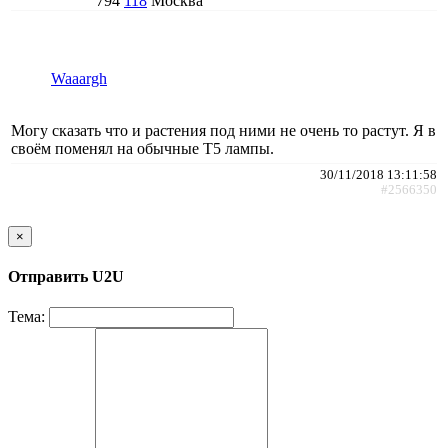
794
118
Москва
Waaargh
Могу сказать что и растения под ними не очень то растут. Я в
своём поменял на обычные Т5 лампы.
30/11/2018 13:11:58
#2566350
×
Отправить U2U
Тема: