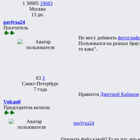
1
30905
19683
Москва
13 дн.
pavlyxa24
Посетитель
Не могу добавить
фотограф
Пользовался на разных брауз
то кака".
63
3
Санкт-Петербург
7 года
Нравится
Дмитрий Кабанов
Volcan0
Председатель колхоза
pavlyxa24
Открыть файл какой? Если тот, что н