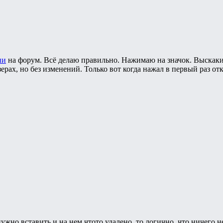
ии
на форум. Всё делаю правильно. Нажимаю на значок. Выскакив
ерах, но без изменений. Только вот когда нажал в первый раз о
ужно вставить и на нем чтото удалено, то логично, что ничего н