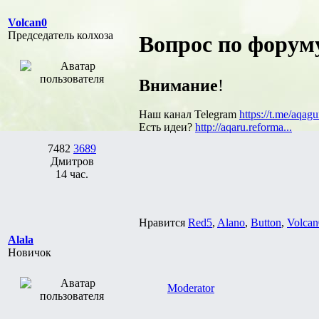
Volcan0
Председатель колхоза
Вопрос по форуму
Внимание
!
Наш канал Telegram
https://t.me/aqagu
Есть идеи?
http://aqaru.reforma...
7482
3689
Дмитров
14 час.
Нравится
Red5
,
Alano
,
Button
,
Volcan
Alala
Новичок
Moderator