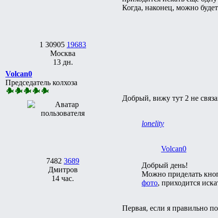
Когда, наконец, можно буде
1
30905
19683
Москва
13 дн.
Volcan0
Председатель колхоза
Добрый, вижу тут 2 не связ
lonelity
Volcan0
7482
3689
Добрый день!
Дмитров
Можно приделать кноп
14 час.
фото
, приходится иска
Первая, если я правильно п