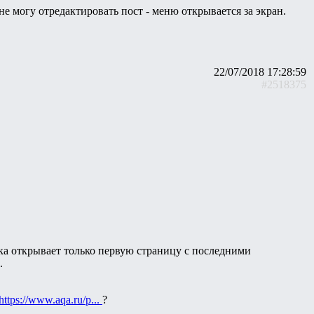
е могу отредактировать пост - меню открывается за экран.
22/07/2018 17:28:59
#2518375
а открывает только первую страницу с последними
.
https://www.aqa.ru/p...
?