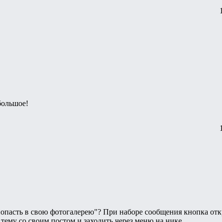
большое!
опасть в свою фотогалерею"? При наборе сообщения кнопка отк
тему со своим постом и заходить через меню на нике.