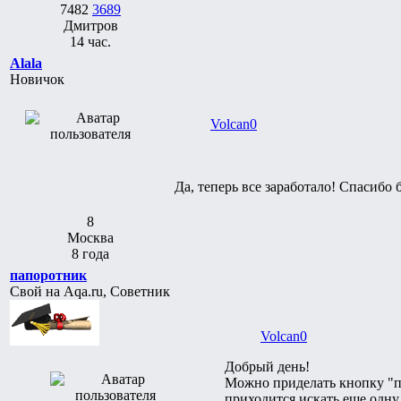
7482
3689
Дмитров
14 час.
Alala
Новичок
Volcan0
Да, теперь все заработало! Спасибо 
8
Москва
8 года
папоротник
Свой на Aqa.ru, Советник
Volcan0
Добрый день!
Можно приделать кнопку "п
приходится искать еще одну 