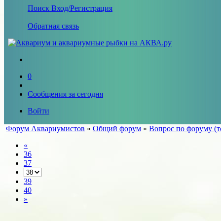
Поиск
Вход/Регистрация
Обратная связь
0
Сообщения за сегодня
Войти
Форум Аквариумистов
»
Общий форум
»
Вопрос по форуму (т
«
36
37
39
40
»