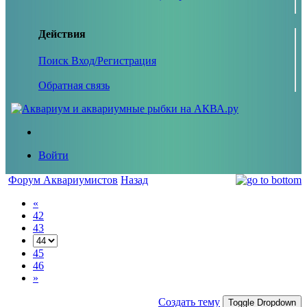
Действия
Поиск
Вход/Регистрация
Обратная связь
Войти
Форум Аквариумистов
Назад
«
42
43
45
46
»
Создать тему
Toggle Dropdown