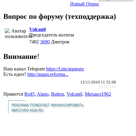
Новый Опрос
Вопрос по форуму (техподдержка)
Volcan0
Председатель колхоза
7482
3690
Дмитров
Внимание
!
Наш канал Telegram
https://t.me/aqaguru
Есть идеи?
http://aqaru.reforma...
12/11/2010 11:52:08
#1267165
Нравится
Red5
,
Alano
,
Button
,
Volcan0
,
Михаил1962