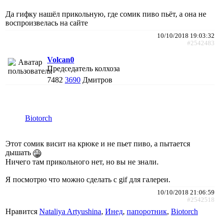
Да гифку нашёл прикольную, где сомик пиво пьёт, а она не
воспроизвелась на сайте
10/10/2018 19:03:32
#2542483
Volcan0
Председатель колхоза
7482
3690
Дмитров
Biotorch
Этот сомик висит на крюке и не пьет пиво, а пытается
дышать
Ничего там прикольного нет, но вы не знали.
Я посмотрю что можно сделать с gif для галереи.
10/10/2018 21:06:59
#2542518
Нравится
Nataliya Artyushina
,
Инед
,
папоротник
,
Biotorch