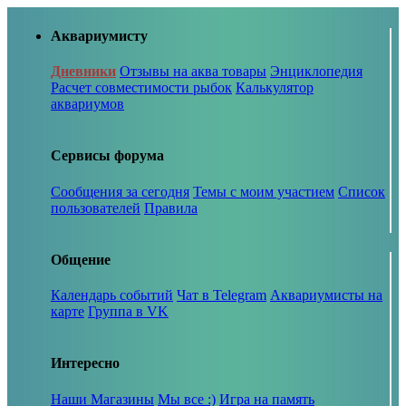
Аквариумисту
Дневники
Отзывы на аква товары
Энциклопедия
Расчет совместимости рыбок
Калькулятор
аквариумов
Сервисы форума
Сообщения за сегодня
Темы с моим участием
Список
пользователей
Правила
Общение
Календарь событий
Чат в Telegram
Аквариумисты на
карте
Группа в VK
Интересно
Наши Магазины
Мы все :)
Игра на память