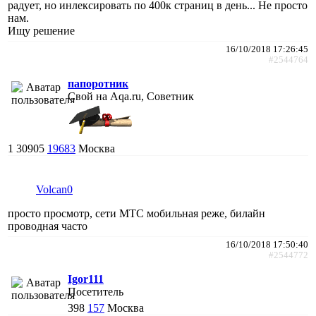
радует, но инлексировать по 400к страниц в день... Не просто
нам.
Ищу решение
16/10/2018 17:26:45
#2544764
папоротник
Свой на Aqa.ru, Советник
1
30905
19683
Москва
Volcan0
просто просмотр, сети МТС мобильная реже, билайн
проводная часто
16/10/2018 17:50:40
#2544772
Igor111
Посетитель
398
157
Москва