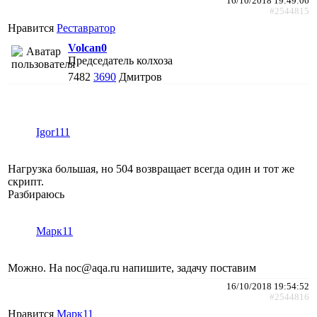
16/10/2018 19:49:06
#2544815
Нравится
Реставратор
Volcan0
Председатель колхоза
7482
3690
Дмитров
Igor111
Нагрузка большая, но 504 возвращает всегда один и тот же
скрипт.
Разбираюсь
Марк11
Можно. На noc@aqa.ru напишите, задачу поставим
16/10/2018 19:54:52
#2544816
Нравится
Марк11