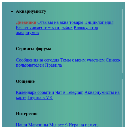
Аквариумисту
Дневники
Отзывы на аква товары
Энциклопедия
Расчет совместимости рыбок
Калькулятор
аквариумов
Сервисы форума
Сообщения за сегодня
Темы с моим участием
Список
пользователей
Правила
Общение
Календарь событий
Чат в Telegram
Аквариумисты на
карте
Группа в VK
Интересно
Наши Магазины
Мы все :)
Игра на память