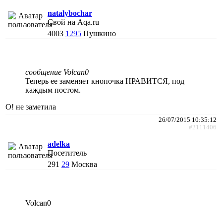
natalybochar
Свой на Aqa.ru
4003
1295
Пушкино
сообщение Volcan0
Теперь ее заменяет кнопочка НРАВИТСЯ, под
каждым постом.
О! не заметила
26/07/2015 10:35:12
#2111406
adelka
Посетитель
291
29
Москва
Volcan0