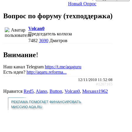
Новый Опрос
Вопрос по форуму (техподдержка)
Volcan0
Председатель колхоза
7482
3690
Дмитров
Внимание
!
Наш канал Telegram
https://t.me/aqaguru
Есть идеи?
http://aqaru.reforma...
12/11/2010 11:52:08
#1267165
Нравится
Red5
,
Alano
,
Button
,
Volcan0
,
Михаил1962