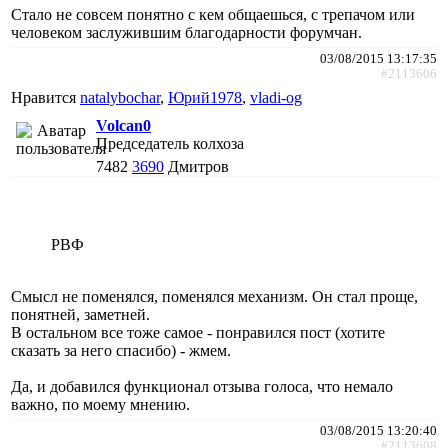
Стало не совсем понятно с кем общаешься, с трепачом или
человеком заслужившим благодарности форумчан.
03/08/2015 13:17:35
#2113606
Нравится
natalybochar
,
Юрий1978
,
vladi-og
Volcan0
Председатель колхоза
7482
3690
Дмитров
РВФ
Смысл не поменялся, поменялся механизм. Он стал проще,
понятней, заметней.
В остальном все тоже самое - понравился пост (хотите
сказать за него спасибо) - жмем.
Да, и добавился функционал отзыва голоса, что немало
важно, по моему мнению.
03/08/2015 13:20:40
#2113608