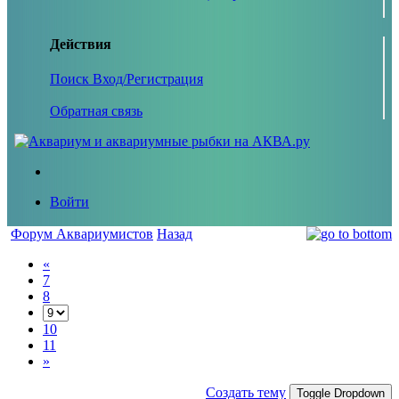
Действия
Поиск
Вход/Регистрация
Обратная связь
Войти
Форум Аквариумистов
Назад
«
7
8
10
11
»
Создать тему
Toggle Dropdown