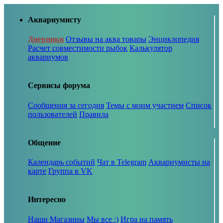
Аквариумисту
Дневники
Отзывы на аква товары
Энциклопедия
Расчет совместимости рыбок
Калькулятор
аквариумов
Сервисы форума
Сообщения за сегодня
Темы с моим участием
Список
пользователей
Правила
Общение
Календарь событий
Чат в Telegram
Аквариумисты на
карте
Группа в VK
Интересно
Наши Магазины
Мы все :)
Игра на память