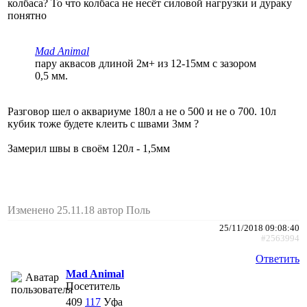
колбаса? То что колбаса не несёт силовой нагрузки и дураку
понятно
Mad Animal
пару аквасов длиной 2м+ из 12-15мм с зазором
0,5 мм.
Разговор шел о аквариуме 180л а не о 500 и не о 700. 10л
кубик тоже будете клеить с швами 3мм ?
Замерил швы в своём 120л - 1,5мм
Изменено 25.11.18 автор Поль
25/11/2018 09:08:40
#2563994
Ответить
Mad Animal
Посетитель
409
117
Уфа