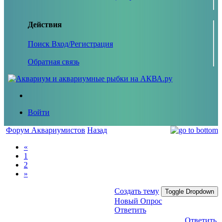
Действия
Поиск
Вход/Регистрация
Обратная связь
Войти
Форум Аквариумистов
Назад
«
1
2
»
Создать тему
Toggle Dropdown
Новый Опрос
Ответить
Ответить