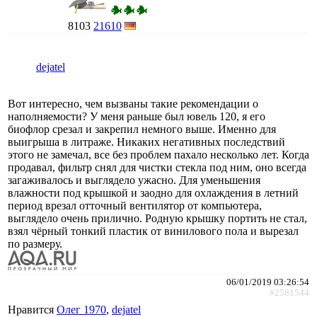
8103
21610
dejatel
Вот интересно, чем вызваны такие рекомендации о
наполняемости? У меня раньше был ювель 120, я его
биофлор срезал и закрепил немного выше. Именно для
выигрыша в литраже. Никаких негативных последствий
этого не замечал, все без проблем пахало несколько лет. Когда
продавал, фильтр снял для чистки стекла под ним, оно всегда
загаживалось и выглядело ужасно. Для уменьшения
влажности под крышкой и заодно для охлаждения в летний
период врезал отточный вентилятор от компьютера,
выглядело очень прилично. Родную крышку портить не стал,
взял чёрный тонкий пластик от винилового пола и вырезал
по размеру.
06/01/2019 03:26:54
#2581544
Нравится
Олег 1970
,
dejatel