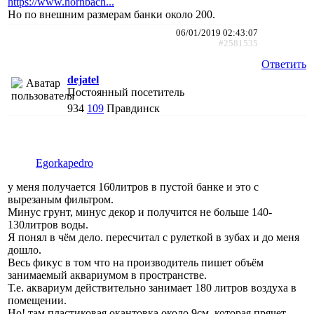
https://www.hornbach...
Но по внешним размерам банки около 200.
06/01/2019 02:43:07
#2581535
Ответить
dejatel
Постоянный посетитель
934
109
Правдинск
Egorkapedro
у меня получается 160литров в пустой банке и это с
вырезаным фильтром.
Минус грунт, минус декор и получится не больше 140-
130литров воды.
Я понял в чём дело. пересчитал с рулеткой в зубах и до меня
дошло.
Весь фикус в том что на производитель пишет объём
занимаемый аквариумом в пространстве.
Т.е. аквариум действительно занимает 180 литров воздуха в
помещении.
Но! там пластиковая окантовка около 9см, которая прячет