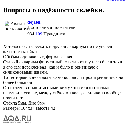
Вопросы о надёжности склейки.
dejatel
Постоянный посетитель
934
109
Правдинск
Хотелось бы переехать в другой аквариум но не уверен в
качестве склейки.
Объёмы одинаковые, форма разная.
Старый аквариум фирменный, от старости у него были течи,
я его сам переклеивал, как и было в оригинале с
силиконовыми швами.
Тот который мне отдали -самопал, люди проапгрейдились на
более большой.
Он склеен в стык и местами вижу что силикон только
изнутри в уголке, между стёклами кое где силикона вообще
почти нет.
Стёкла 5мм. Дно 9мм.
Размеры 104х34 высота 42