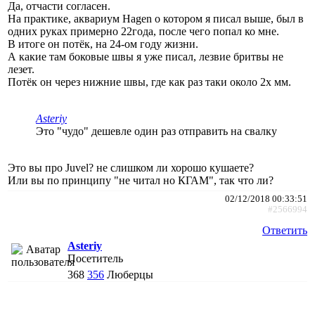
Да, отчасти согласен.
На практике, аквариум Hagen о котором я писал выше, был в
одних руках примерно 22года, после чего попал ко мне.
В итоге он потёк, на 24-ом году жизни.
А какие там боковые швы я уже писал, лезвие бритвы не
лезет.
Потёк он через нижние швы, где как раз таки около 2х мм.
Asteriy
Это "чудо" дешевле один раз отправить на свалку
Это вы про Juvel? не слишком ли хорошо кушаете?
Или вы по принципу "не читал но КГАМ", так что ли?
02/12/2018 00:33:51
#2566994
Ответить
Asteriy
Посетитель
368
356
Люберцы