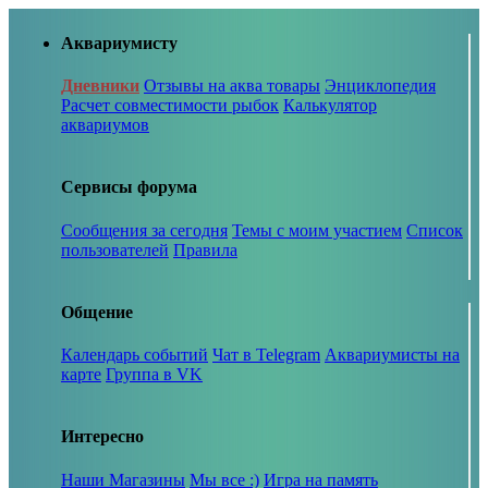
Аквариумисту
Дневники
Отзывы на аква товары
Энциклопедия
Расчет совместимости рыбок
Калькулятор
аквариумов
Сервисы форума
Сообщения за сегодня
Темы с моим участием
Список
пользователей
Правила
Общение
Календарь событий
Чат в Telegram
Аквариумисты на
карте
Группа в VK
Интересно
Наши Магазины
Мы все :)
Игра на память