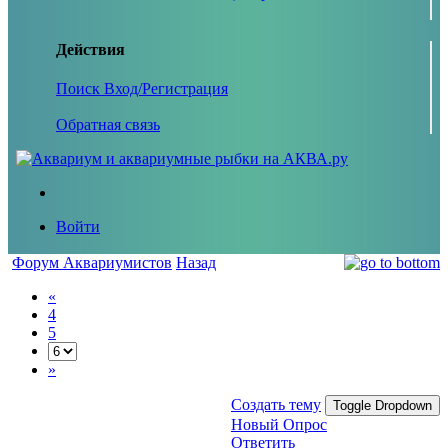
Действия
Поиск
Вход/Регистрация
Обратная связь
Войти
Форум Аквариумистов
Назад
«
4
5
»
Создать тему
Toggle Dropdown
Новый Опрос
Ответить