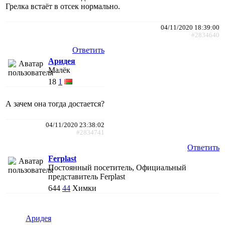
Грелка встаёт в отсек нормально.
04/11/2020 18:39:00
#2834640
Ответить
Аридея
Малёк
18
1
А зачем она тогда достается?
04/11/2020 23:38:02
#2834741
Ответить
Ferplast
Постоянный посетитель, Официальный
представитель Ferplast
644
44
Химки
Аридея