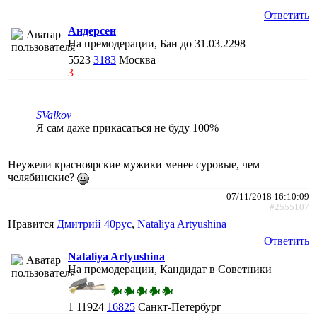
Ответить
Андерсен
На премодерации, Бан до 31.03.2298
5523
3183
Москва
3
SValkov
Я сам даже прикасаться не буду 100%
Неужели красноярские мужики менее суровые, чем
челябинские?
07/11/2018 16:10:09
#2555107
Нравится
Дмитрий 40рус
,
Nataliya Artyushina
Ответить
Nataliya Artyushina
На премодерации, Кандидат в Советники
1
11924
16825
Санкт-Петербург