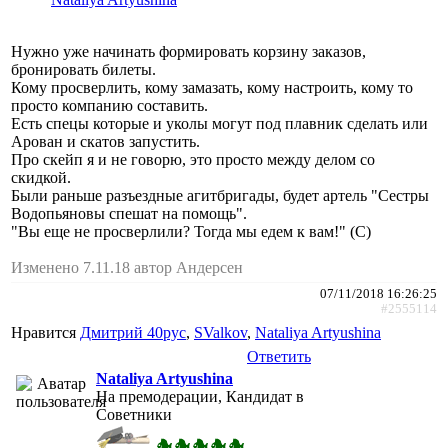
Нужно уже начинать формировать корзину заказов,
бронировать билеты.
Кому просверлить, кому замазать, кому настроить, кому то
просто компанию составить.
Есть спецы которые и уколы могут под плавник сделать или
Арован и скатов запустить.
Про скейп я и не говорю, это просто между делом со
скидкой.
Были раньше разъездные агитбригады, будет артель "Сестры
Водопьяновы спешат на помощь".
"Вы еще не просверлили? Тогда мы едем к вам!" (С)
Изменено 7.11.18 автор Андерсен
07/11/2018 16:26:25
#2555114
Нравится
Дмитрий 40рус
,
SValkov
,
Nataliya Artyushina
Ответить
Nataliya Artyushina
На премодерации, Кандидат в
Советники