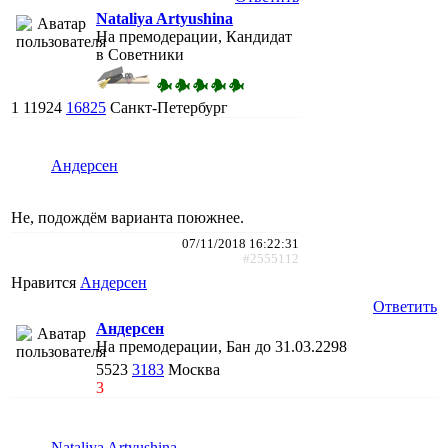
Nataliya Artyushina
На премодерации, Кандидат
в Советники
1
11924
16825
Санкт-Петербург
Андерсен
Не, подождём варианта поюжнее.
07/11/2018 16:22:31
#2555112
Нравится
Андерсен
Ответить
Андерсен
На премодерации, Бан до 31.03.2298
5523
3183
Москва
3
Nataliya Artyushina