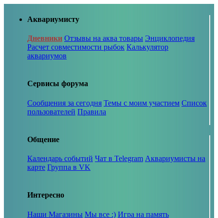
Аквариумисту
Дневники
Отзывы на аква товары
Энциклопедия
Расчет совместимости рыбок
Калькулятор
аквариумов
Сервисы форума
Сообщения за сегодня
Темы с моим участием
Список
пользователей
Правила
Общение
Календарь событий
Чат в Telegram
Аквариумисты на
карте
Группа в VK
Интересно
Наши Магазины
Мы все :)
Игра на память