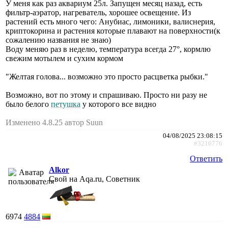
У меня как раз аквариум 25л. Запущен месяц назад, есть
фильтр-аэратор, нагреватель, хорошее освещение. Из
растений есть много чего: Анубиас, лимоники, валиснерия,
криптокорина и растения которые плавают на поверхности(к
сожалению названия не знаю)
Воду меняю раз в неделю, температура всегда 27°, кормлю
свежим мотылем и сухим кормом
"Желтая голова... возможно это просто расцветка рыбки."
Возможно, вот по этому и спрашиваю. Просто ни разу не
было белого
петушка
у которого все видно
Изменено 4.8.25 автор Suun
04/08/2025 23:08:15
#3216776
Ответить
Alkor
Свой на Aqa.ru, Советник
6974
4884