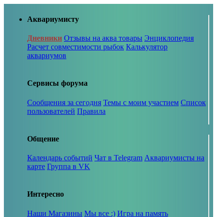
Аквариумисту
Дневники
Отзывы на аква товары
Энциклопедия
Расчет совместимости рыбок
Калькулятор
аквариумов
Сервисы форума
Сообщения за сегодня
Темы с моим участием
Список
пользователей
Правила
Общение
Календарь событий
Чат в Telegram
Аквариумисты на
карте
Группа в VK
Интересно
Наши Магазины
Мы все :)
Игра на память