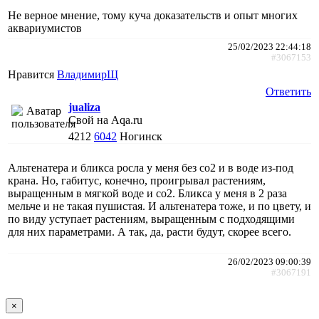
Не верное мнение, тому куча доказательств и опыт многих
аквариумистов
25/02/2023 22:44:18
#3067153
Нравится
ВладимирЩ
Ответить
jualiza
Свой на Aqa.ru
4212
6042
Ногинск
Альтенатера и бликса росла у меня без со2 и в воде из-под
крана. Но, габитус, конечно, проигрывал растениям,
выращенным в мягкой воде и со2. Бликса у меня в 2 раза
мельче и не такая пушистая. И альтенатера тоже, и по цвету, и
по виду уступает растениям, выращенным с подходящими
для них параметрами. А так, да, расти будут, скорее всего.
26/02/2023 09:00:39
#3067191
×