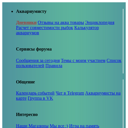
Аквариумисту
Дневники
Отзывы на аква товары
Энциклопедия
Расчет совместимости рыбок
Калькулятор
аквариумов
Сервисы форума
Сообщения за сегодня
Темы с моим участием
Список
пользователей
Правила
Общение
Календарь событий
Чат в Telegram
Аквариумисты на
карте
Группа в VK
Интересно
Наши Магазины
Мы все :)
Игра на память