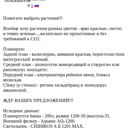
9
1
Помогите выбрать растения!!!
Вообще хочу растения разных цветов - ярко красные, светло
и темно зеленые....желательно не прихотливые и без
требований к СО2.
Планирую:
Задний план - валиснерии, аммания красная, перистолистник
матогросский зеленый.
Средний план - апоногетон живородящий и стаурогин или
ранункулус инундатус.
Передний план - альтернантера рейнеки мини, бликса
японская.
Сбоку (у стенки) - регина хильдебранд и эхинодорус
амазонский.
ЖДУ ВАШИХ ПРЕДЛОЖЕНИЙ!!!
Исходные данные:
Планируется банка - 200л, размер 1200-50 (высота)-35.
Внешний фильтр - Aquanic AQ-1200.
Светильник - CHIHIROS A II 1201 MAX.