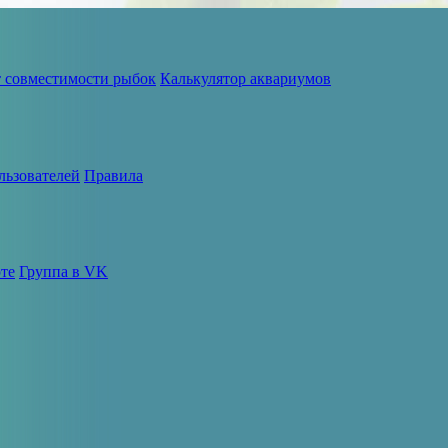
т совместимости рыбок
Калькулятор аквариумов
льзователей
Правила
те
Группа в VK