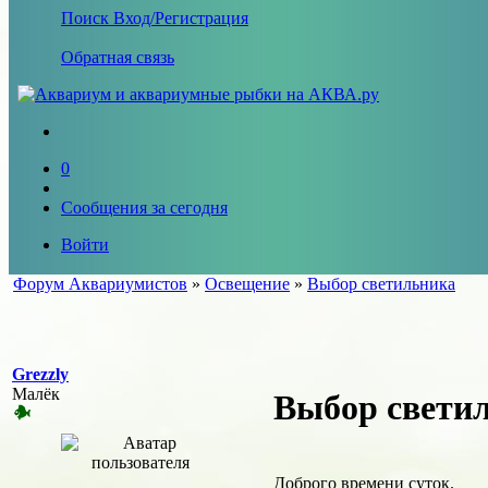
Поиск
Вход/Регистрация
Обратная связь
0
Сообщения за сегодня
Войти
Форум Аквариумистов
»
Освещение
»
Выбор светильника
Grezzly
Малёк
Выбор свети
Доброго времени суток.