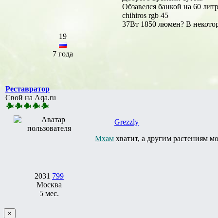
Обзавелся банкой на 60 лит
chihiros rgb 45
37Вт 1850 люмен? В некото
19
7 года
Реставратор
Свой на Aqa.ru
Grezzly
Мхам
хватит, а другим растениям мо
2031
799
Москва
5 мес.
×