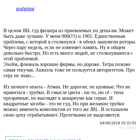
grafgrimr
В целом JBL гуд фильтра из приемлемых по деньгам. Может
быть даже лучшие. У меня 900(!!!) и 1901. Единственная
проблема, с которой я столкнулся - в обоих зашумели роторы.
Через пару недель, если не изменяет память. Ну в общем
довольно быстро. Но есть много людей, не столкнувшиеся с
этой проблемой.
Эхейм, флюваль хорошие фирмы, но дороже. Тетра похоже
самая текучая. Акваэль тоже не пользуется авторитетом. Про
серу не знаю...
Из личного опыта - Атман. Не дорогие, не шумные. Что не
нравиться - трубки. В смысле цвета - ни то, ни сё - типа
прозрачные, но выглядят в аквариуме как серые. И
квадратные загибы - это не гуд. Но при желании трубки
можно заменить комплектом от того же JBL. В остальном
свою цену отрабатывают. Протечками не выделяются.
04/09/2018 19:35:01
#2530661