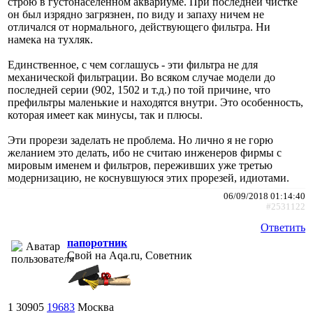
строю в густонаселенном аквариуме. При последней чистке
он был изрядно загрязнен, по виду и запаху ничем не
отличался от нормального, действующего фильтра. Ни
намека на тухляк.
Единственное, с чем соглашусь - эти фильтра не для
механической фильтрации. Во всяком случае модели до
последней серии (902, 1502 и т.д.) по той причине, что
префильтры маленькие и находятся внутри. Это особенность,
которая имеет как минусы, так и плюсы.
Эти прорези заделать не проблема. Но лично я не горю
желанием это делать, ибо не считаю инженеров фирмы с
мировым именем и фильтров, переживших уже третью
модернизацию, не коснувшуюся этих прорезей, идиотами.
06/09/2018 01:14:40
#2531122
Ответить
папоротник
Свой на Aqa.ru, Советник
1
30905
19683
Москва