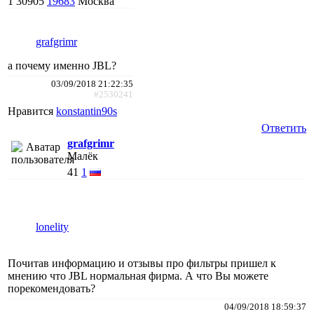
1
30905
19683
Москва
grafgrimr
а почему именно JBL?
03/09/2018 21:22:35
#2530241
Нравится
konstantin90s
Ответить
grafgrimr
Малёк
41
1
lonelity
Почитав информацию и отзывы про фильтры пришел к
мнению что JBL нормальная фирма. А что Вы можете
порекомендовать?
04/09/2018 18:59:37