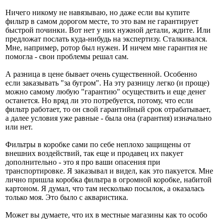
Ничего никому не навязываю, но даже если вы купите
фильтр в самом дорогом месте, то это вам не гарантирует
быстрой починки. Вот нет у них нужной детали, ждите. Или
предложат послать куда-нибудь на экспертизу. Сталкивался.
Мне, например, ротор был нужен. И ничем мне гарантия не
помогла - свои проблемы решал сам.
А разница в цене бывает очень существенной. Особенно
если заказывать "за бугром". На эту разницу легко (и проще)
можно самому любую "гарантию" осуществить и еще денег
останется. Но вряд ли это потребуется, потому, что если
фильтр работает, то он свой гарантийный срок отрабатывает,
а далее условия уже равные - была она (гарантия) изначально
или нет.
Фильтры в коробке сами по себе неплохо защищены от
внешних воздействий, так еще и продавец их пакует
дополнительно - это я про ваши опасения при
транспортировке. Я заказывал и видел, как это пакуется. Мне
лично пришла коробка фильтра в огромной коробке, набитой
картоном. Я думал, что там несколько посылок, а оказалась
только моя. Это было с акваристика.
Может вы думаете, что их в местные магазины как то особо