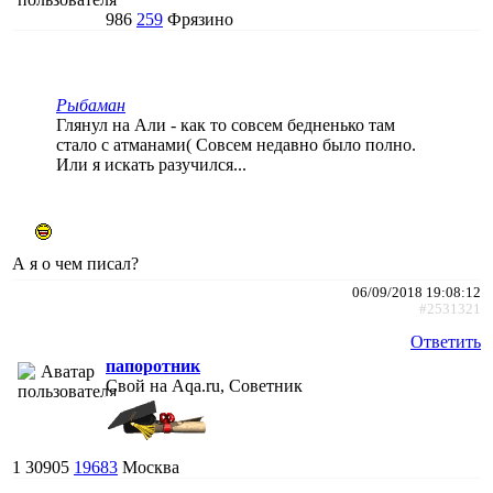
986
259
Фрязино
Рыбаман
Глянул на Али - как то совсем бедненько там
стало с атманами( Совсем недавно было полно.
Или я искать разучился...
А я о чем писал?
06/09/2018 19:08:12
#2531321
Ответить
папоротник
Свой на Aqa.ru, Советник
1
30905
19683
Москва