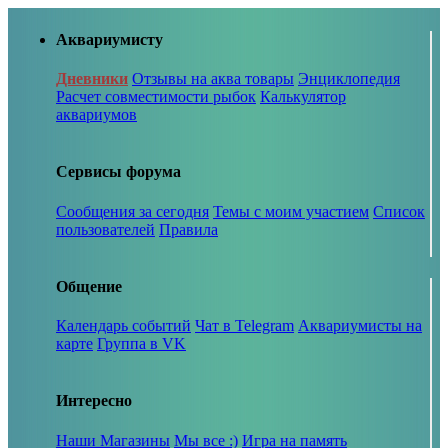
Аквариумисту
Дневники
Отзывы на аква товары
Энциклопедия
Расчет совместимости рыбок
Калькулятор
аквариумов
Сервисы форума
Сообщения за сегодня
Темы с моим участием
Список
пользователей
Правила
Общение
Календарь событий
Чат в Telegram
Аквариумисты на
карте
Группа в VK
Интересно
Наши Магазины
Мы все :)
Игра на память