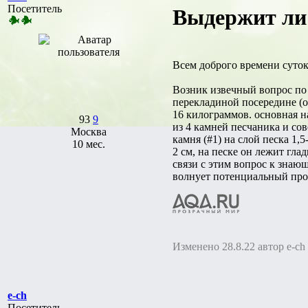
Посетитель
Выдержит ли 
Всем доброго времени суток
Возник извечный вопрос по з
перекладиной посередине (он
16 килограммов. основная н
93
9
из 4 камней песчаника и сов
Москва
камня (#1) на слой песка 1,
10 мес.
2 см, на песке он лежит гла
связи с этим вопрос к знаю
волнует потенциальный прог
Изменено 28.8.22 автор e-ch
e-ch
Посетитель