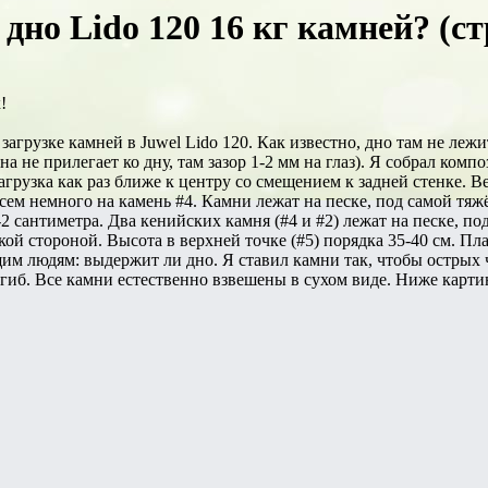
дно Lido 120 16 кг камней? (ст
!
агрузке камней в Juwel Lido 120. Как известно, дно там не лежи
а не прилегает ко дну, там зазор 1-2 мм на глаз). Я собрал ко
агрузка как раз ближе к центру со смещением к задней стенке. 
сем немного на камень #4. Камни лежат на песке, под самой тяж
5-2 сантиметра. Два кенийских камня (#4 и #2) лежат на песке, п
дкой стороной. Высота в верхней точке (#5) порядка 35-40 см. Пла
щим людям: выдержит ли дно. Я ставил камни так, чтобы острых 
иб. Все камни естественно взвешены в сухом виде. Ниже картин