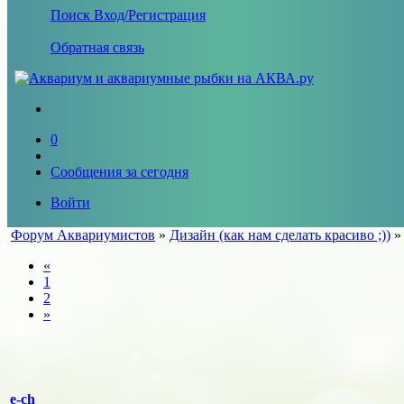
Поиск
Вход/Регистрация
Обратная связь
0
Сообщения за сегодня
Войти
Форум Аквариумистов
»
Дизайн (как нам сделать красиво ;))
«
1
2
»
e-ch