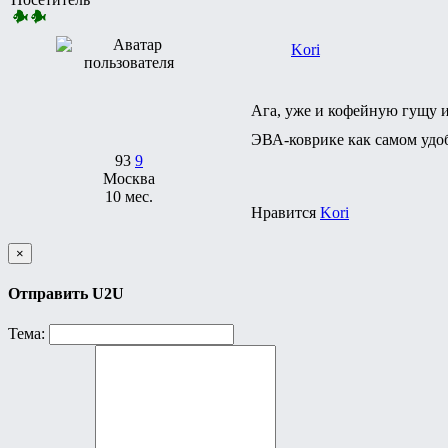
Kori
Ага, уже и кофейную гущу и
ЭВА-коврике как самом удоб
93
9
Москва
10 мес.
Нравится
Kori
×
Отправить U2U
Тема: