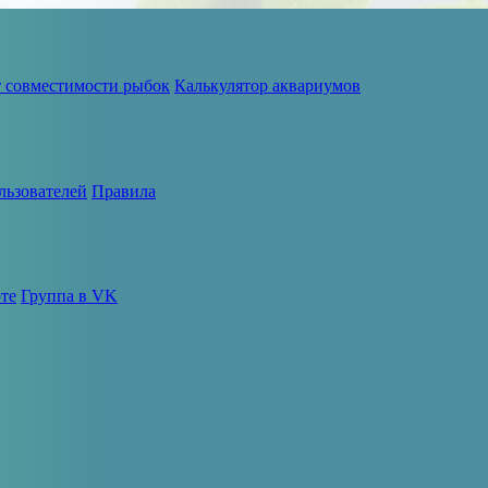
т совместимости рыбок
Калькулятор аквариумов
льзователей
Правила
те
Группа в VK