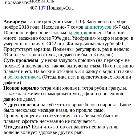
Посетитель
407
137
Йошкар-Ола
Аквариум
125 литров (чистыми- 110). Запущен в октябре-
ноябре 2018 года. Население- 7 сомов
анциструсов
(6-7 см),
10 неонов и фиг знает сколько
креветок
вишен. Растений
много, засажено более 70% дна. Удобрения- макро и микро, в
умеренных кол-вах. СО2 нет. Фильтр- акваэль турбо 500.
Присутствует аэрация. Подмены- регулярные, раз в неделю.
(В июле уезжал в отпуск, подмен не было 3 недели)
Суть проблемы
- у неона вздулось брюшко (на перекорм не
похоже) и шелушится, так же выпучены глаза. Но он активно
плавает и ест. На всякий отсадил в 3 л банку с водой из аквы
и
роголистником
. (Отсадника нет, в креветочниках колонии
дафний)
Неонов кормлю
тетра мин хлопья и тетра рубин гранулы.
Также даю живую и замороженную дафнию (последнюю
давно не давал).
У другого неона
на губе что-то вроде белого нароста. Такое
было несколько месяцев назад, но прошло само.
Прошу прощения за отсутствия
фото
- больной быстро
плавает, сфотать несмазанно не получается.
Что делать?
Если что- готов отправить неона в утиль.
Больше волнует здоровье других рыб.