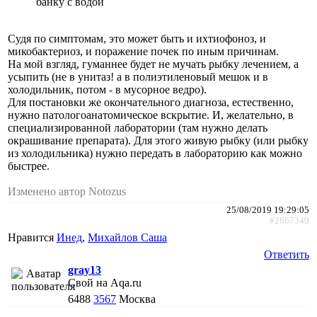
банку с водой
Судя по симптомам, это может быть и ихтиофоноз, и
микобактериоз, и поражение почек по иным причинам.
На мой взгляд, гуманнее будет не мучать рыбку лечением, а
усыпить (не в унитаз! а в полиэтиленовый мешок и в
холодильник, потом - в мусорное ведро).
Для постановки же окончательного диагноза, естественно,
нужно патологоанатомическое вскрытие. И, желательно, в
специализированной лаборатории (там нужно делать
окрашивание препарата). Для этого живую рыбку (или рыбку
из холодильника) нужно передать в лабораторию как можно
быстрее.
Изменено автор Notozus
25/08/2019 19:29:05
#2667349
Нравится
Инед
,
Михайлов Саша
Ответить
gray13
Свой на Aqa.ru
6488
3567
Москва