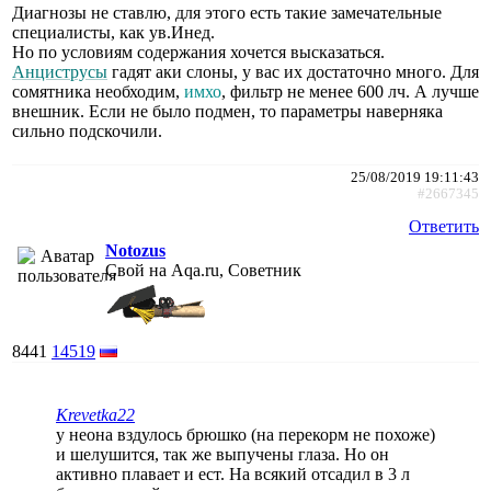
Диагнозы не ставлю, для этого есть такие замечательные
специалисты, как ув.Инед.
Но по условиям содержания хочется высказаться.
Анциструсы
гадят аки слоны, у вас их достаточно много. Для
сомятника необходим,
имхо
, фильтр не менее 600 лч. А лучше
внешник. Если не было подмен, то параметры наверняка
сильно подскочили.
25/08/2019 19:11:43
#2667345
Ответить
Notozus
Свой на Aqa.ru, Советник
8441
14519
Krevetka22
у неона вздулось брюшко (на перекорм не похоже)
и шелушится, так же выпучены глаза. Но он
активно плавает и ест. На всякий отсадил в 3 л