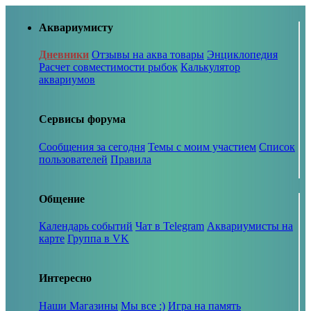
Аквариумисту
Дневники
Отзывы на аква товары
Энциклопедия
Расчет совместимости рыбок
Калькулятор
аквариумов
Сервисы форума
Сообщения за сегодня
Темы с моим участием
Список
пользователей
Правила
Общение
Календарь событий
Чат в Telegram
Аквариумисты на
карте
Группа в VK
Интересно
Наши Магазины
Мы все :)
Игра на память