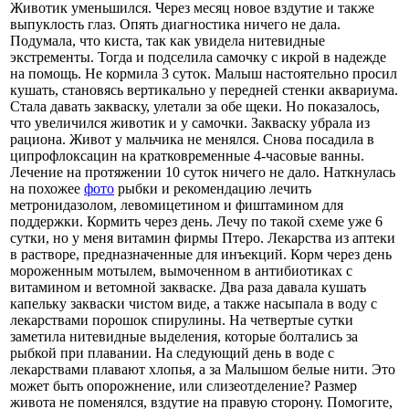
Животик уменьшился. Через месяц новое вздутие и также
выпуклость глаз. Опять диагностика ничего не дала.
Подумала, что киста, так как увидела нитевидные
экстременты. Тогда и подселила самочку с икрой в надежде
на помощь. Не кормила 3 суток. Малыш настоятельно просил
кушать, становясь вертикально у передней стенки аквариума.
Стала давать закваску, улетали за обе щеки. Но показалось,
что увеличился животик и у самочки. Закваску убрала из
рациона. Живот у мальчика не менялся. Снова посадила в
ципрофлоксацин на кратковременные 4-часовые ванны.
Лечение на протяжении 10 суток ничего не дало. Наткнулась
на похожее
фото
рыбки и рекомендацию лечить
метронидазолом, левомицетином и фиштамином для
поддержки. Кормить через день. Лечу по такой схеме уже 6
сутки, но у меня витамин фирмы Птеро. Лекарства из аптеки
в растворе, предназначенные для инъекций. Корм через день
мороженным мотылем, вымоченном в антибиотиках с
витамином и ветомной закваске. Два раза давала кушать
капельку закваски чистом виде, а также насыпала в воду с
лекарствами порошок спирулины. На четвертые сутки
заметила нитевидные выделения, которые болтались за
рыбкой при плавании. На следующий день в воде с
лекарствами плавают хлопья, а за Малышом белые нити. Это
может быть опорожнение, или слизеотделение? Размер
живота не поменялся, вздутие на правую сторону. Помогите,