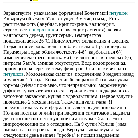
Здравствуйте, уважаемые форумчане! Болеет мой
петушок
.
Аквариум объемом 55 л, запущен 3 месяца назад. Есть
растительность ( анубиас, криптокрина, валиснерия,
стрелолист,
папоротник
и плавающие растения), коряга
мангрового дерева, грунт серый. Температура
поддерживается 26°С. Присутствует фильтрация и аэрация.
Подмены и сифонка воды приблизительно 1 раз в неделю.
Параметры воды: общая жесткость 4-8°, карбонатная 6°(
измерения експресс полосками), кислотность в пределах 6,6,
нитраты 5 мг/л, аммиак отсутствует. Вода водопроводная,
пропущенная через систему фильтров. Сейчас живёт пара
петушков
. Молоденькая самочка, подселенная 3 недели назад
и мальчик 1,5 года. Кормление было разнообразным сухим
кормом (сейчас понимаю, что неправильно), мороженную
дафнию кушать отказывался. Периодически подкармливала
ветомной закваской, кушал с удовольствием. Первое вздутие
произошло 2 месяца назад. Также выпукли глаза. Я
перелопатила кучу информации для определения болезни.
Но диагностика онлайн при введении симптомов выдавала
диагнозы не соответствующие симптомам. Стала лечить
ципрофлоксацином в отсаднике. На 9 сутки Малыш ( имя
рыбки) начал строить гнездо. Вернула в аквариум и на
следующий день выпала "пробка" и пошли выделения.