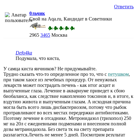
Ответить
0льчик
Свой на Aqa.ru, Кандидат в Советники
2965
3465
Москва
Defo4ka
Подумала, что киста,
У самца киста яичников? Не придумывайте.
Трудно сказать что-то определенное про то, что с
петушком
,
при таком хаосе из лечебных процедур. От ненужных
лекарств может пострадать печень - как итог асцит и
выпученные глаза. Лечение в аквариуме приведет к сбою
биобаланса, как следствие накоплению токсинов и, в итоге, к
вздутию живота и выпученным глазам. А исходная причина
могла быть всего лишь дисбактериозом, потому что рыбок
протравливают во всех местах передержки антибиотиками.
Поэтому лечение в отсаднике. Метронидазол (трихопол) 250
мг на 20л с ежедневными подменами и внесением полной
дозы метранидазола. Без света тк на свету препарата
разлагается.Лечить не менее 5 дней. Посмотрим результат