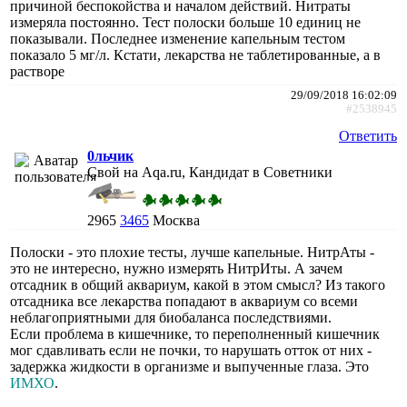
причиной беспокойства и началом действий. Нитраты
измеряла постоянно. Тест полоски больше 10 единиц не
показывали. Последнее изменение капельным тестом
показало 5 мг/л. Кстати, лекарства не таблетированные, а в
растворе
29/09/2018 16:02:09
#2538945
Ответить
0льчик
Свой на Aqa.ru, Кандидат в Советники
2965
3465
Москва
Полоски - это плохие тесты, лучше капельные. НитрАты -
это не интересно, нужно измерять НитрИты. А зачем
отсадник в общий аквариум, какой в этом смысл? Из такого
отсадника все лекарства попадают в аквариум со всеми
неблагоприятными для биобаланса последствиями.
Если проблема в кишечнике, то переполненный кишечник
мог сдавливать если не почки, то нарушать отток от них -
задержка жидкости в организме и выпученные глаза. Это
ИМХО
.