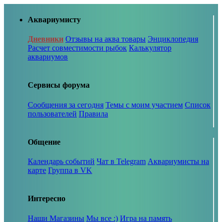
Аквариумисту
Дневники
Отзывы на аква товары
Энциклопедия
Расчет совместимости рыбок
Калькулятор
аквариумов
Сервисы форума
Сообщения за сегодня
Темы с моим участием
Список
пользователей
Правила
Общение
Календарь событий
Чат в Telegram
Аквариумисты на
карте
Группа в VK
Интересно
Наши Магазины
Мы все :)
Игра на память