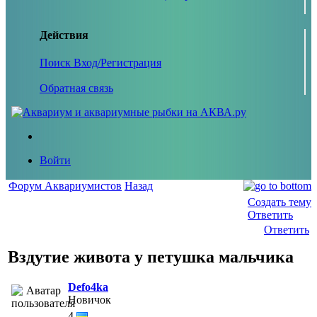
Действия
Поиск
Вход/Регистрация
Обратная связь
Войти
Форум Аквариумистов
Назад
Создать тему
Ответить
Ответить
Вздутие живота у петушка мальчика
Defo4ka
Новичок
4