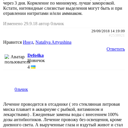
через 3 дня. Кормление по минимуму, лучше заморозкой.
Кстати, нитевидные слизистые выделения могут быть и при
отравлении нитритами и/или аммиаком.
Изменено 29.9.18 автор 0льчик
29/09/2018 14:19:09
#2538921
Нравится
Инед
,
Nataliya Artyushina
Ответить
Defo4ka
Новичок
4
0льчик
Лечение проводится в отсаднике ( это стеклянная литровая
миска плавает в аквариуме с рыбкой, витамином и
лекарствами) . Ежедневые замены воды с внесением 100%
дозы антибиотиков. Лечение провожу без освещения, кроме
дневного света. А вырученные глаза и вздутый живот и стал