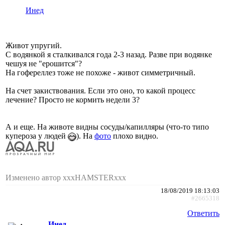
Инед
Живот упругий.
С водянкой я сталкивался года 2-3 назад. Разве при водянке
чешуя не "ерошится"?
На гофереллез тоже не похоже - живот симметричный.
На счет закиствования. Если это оно, то какой процесс
лечение? Просто не кормить недели 3?
А и еще. На животе видны сосуды/капилляры (что-то типо
купероза у людей
). На
фото
плохо видно.
Изменено автор xxxHAMSTERxxx
18/08/2019 18:13:03
#2665318
Ответить
Инед