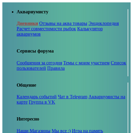
Аквариумисту
Дневники
Отзывы на аква товары
Энциклопедия
Расчет совместимости рыбок
Калькулятор
аквариумов
Сервисы форума
Сообщения за сегодня
Темы с моим участием
Список
пользователей
Правила
Общение
Календарь событий
Чат в Telegram
Аквариумисты на
карте
Группа в VK
Интересно
Наши Магазины
Мы все :)
Игра на память