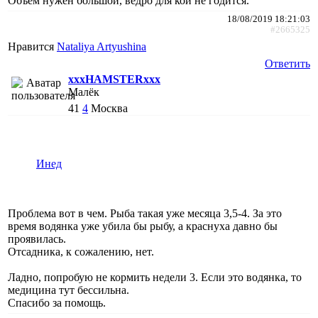
Объем нужен большой, ведро для кои не годится.
18/08/2019 18:21:03
#2665325
Нравится
Nataliya Artyushina
Ответить
xxxHAMSTERxxx
Малёк
41
4
Москва
Инед
Проблема вот в чем. Рыба такая уже месяца 3,5-4. За это
время водянка уже убила бы рыбу, а краснуха давно бы
проявилась.
Отсадника, к сожалению, нет.
Ладно, попробую не кормить недели 3. Если это водянка, то
медицина тут бессильна.
Спасибо за помощь.