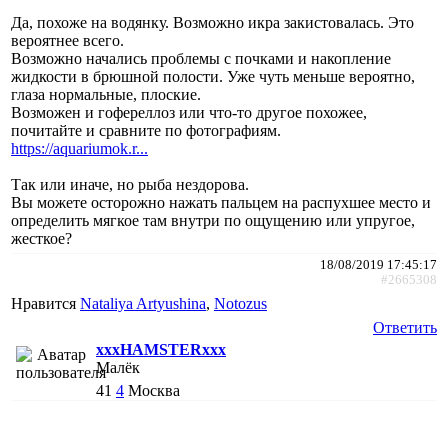
Да, похоже на водянку. Возможно икра закистовалась. Это
вероятнее всего.
Возможно начались проблемы с почками и накопление
жидкости в брюшной полости. Уже чуть меньше вероятно,
глаза нормальные, плоские.
Возможен и гофереллоз или что-то другое похожее,
почитайте и сравните по фотографиям.
https://aquariumok.r...
Так или иначе, но рыба нездорова.
Вы можете осторожно нажать пальцем на распухшее место и
определить мягкое там внутри по ощущению или упругое,
жесткое?
18/08/2019 17:45:17
#2665308
Нравится
Nataliya Artyushina
,
Notozus
Ответить
xxxHAMSTERxxx
Малёк
41
4
Москва