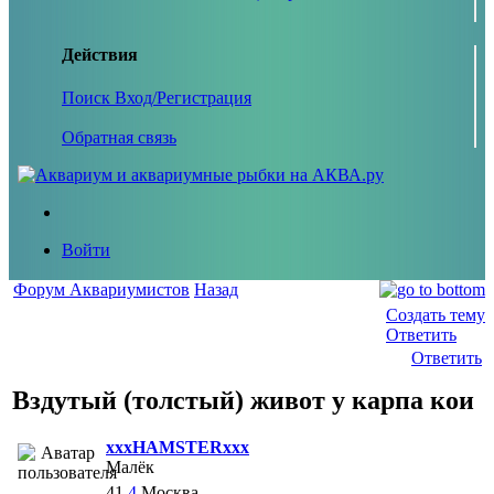
Действия
Поиск
Вход/Регистрация
Обратная связь
Войти
Форум Аквариумистов
Назад
Создать тему
Ответить
Ответить
Вздутый (толстый) живот у карпа кои
xxxHAMSTERxxx
Малёк
41
4
Москва