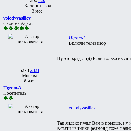
290
520
Калининград
3 мес.
volodyvasiliev
Свой на Aqa.ru
Hgrom-3
Включи телевизор
Ну это вряд-ли))) Если только из с
5278
2321
Москва
8 час.
Hgrom-3
Посетитель
volodyvasiliev
Так яндекс пульт Вам в помощь, ну и
Кстати чайники редмонд тоже с али