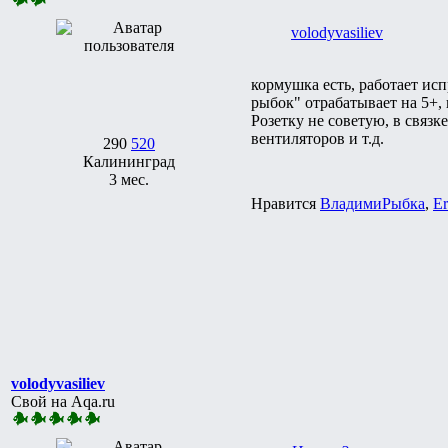
volodyvasiliev
кормушка есть, работает ис
рыбок" отрабатывает на 5+, 
Розетку не советую, в связ
вентиляторов и т.д.
290
520
Калининград
3 мес.
Нравится
ВладимиРыбка
,
Er
volodyvasiliev
Свой на Aqa.ru