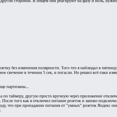
другой стороной. В общем они реагируют на фазу и ноль, нужно 
зетку без изменения полярности. Того что я наблюдал в пятницу 
ное свечение в течении 5 сек, и погасли. Но решил всё-таки изм
лще партизаны...
дна по таймеру, другую просто вручную через приложение отклю
 После того как я отключил питание розеток и заново подключи
оду, что при пропадании питания от "умных" розеток Яндекс он
.