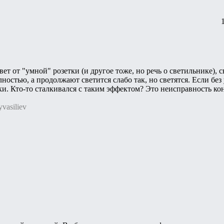
т от "умной" розетки (и другое тоже, но речь о светильнике), с
лностью, а продолжают светится слабо так, но светятся. Если без
ки. Кто-то сталкивался с таким эффектом? Это неисправность ко
vasiliev