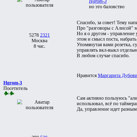
Hgrom-3
но это баловство
Спасибо, за совет! Тему на
Про "разговоры с Алисой" мо
Но я о другом - управление 
5278
2321
этом и смысл поста, набрать
Москва
Упомянутая вами розетка, су
8 час.
управлять вкл-выкл отдельн
В любом случае спасибо.
Нравится
Маргарита Дубов
Hgrom-3
Посетитель
Сам активно пользуюсь "алис
использовал, всё по таймера
Да, управление идет разным