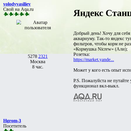
volodyvasiliev
Свой на Aqa.ru
Яндекс Станц
Добрый день! Хочу для себя
аквариуму. Так-то яндекс т
фильтров, чтобы корм не ра
«Кормушка Nicrew» (Али);
Розетка:
5278
2321
https://market.yande...
Москва
8 час.
Может у кого есть опыт исп
P.S. Пожалуйста не путайте
функционал вкл-выкл.
Hgrom-3
Посетитель