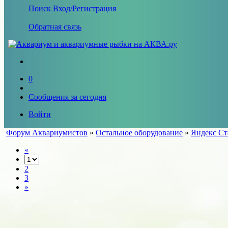
Поиск
Вход/Регистрация
Обратная связь
0
Сообщения за сегодня
Войти
Форум Аквариумистов
»
Остальное оборудование
»
Яндекс Ст
«
2
3
»