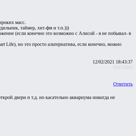
ироких масс.
ильник, таймер, хит-фм и т.п.)))
ожение (если конечно это возможно с Алисой - я не побывал- в
t Life), но это просто альтернатива, если конечно, можно
12/02/2021 18:43:37
#2871045
Ответить
ткрой двери и т.д. но касательно аквариума никогда не