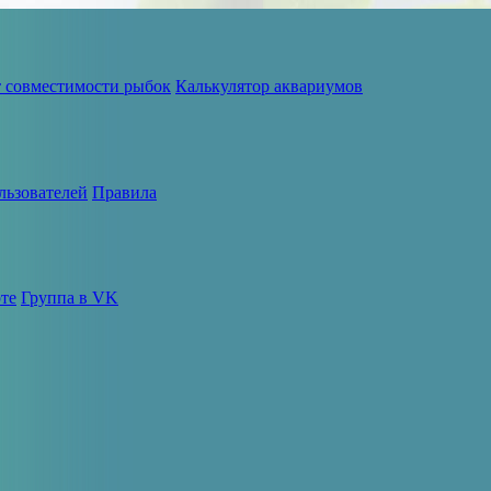
т совместимости рыбок
Калькулятор аквариумов
льзователей
Правила
те
Группа в VK