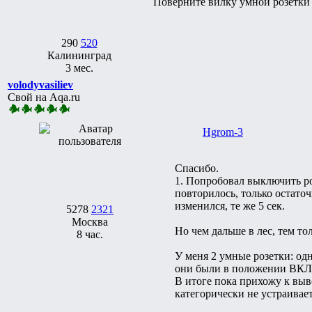
Поверните вилку умной розетки 
290
520
Калининград
3 мес.
volodyvasiliev
Свой на Aqa.ru
Hgrom-3
Спасибо.
1. Попробовал выключить ро
повторилось, только остаточ
изменился, те же 5 сек.
5278
2321
Москва
Но чем дальше в лес, тем то
8 час.
У меня 2 умные розетки: о
они были в положении ВКЛ.
В итоге пока прихожу к выв
категорически не устраивает