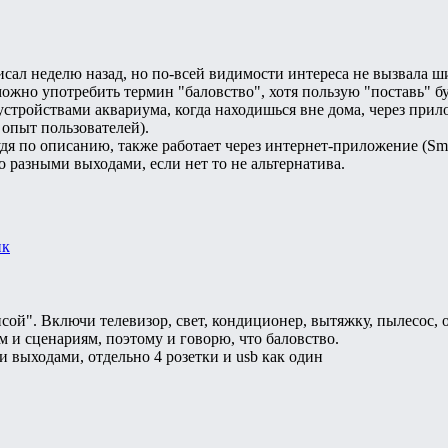
писал неделю назад, но по-всей видимости интереса не вызвала ш
жно употребить термин "баловство", хотя пользую "поставь" буд
устройствами аквариума, когда находишься вне дома, через прил
 опыт пользователей).
дя по описанию, также работает через интернет-приложение (Smar
о разными выходами, если нет то не альтернатива.
ик
ой". Включи телевизор, свет, кондиционер, вытяжку, пылесос, о
м и сценариям, поэтому и говорю, что баловство.
и выходами, отдельно 4 розетки и usb как один