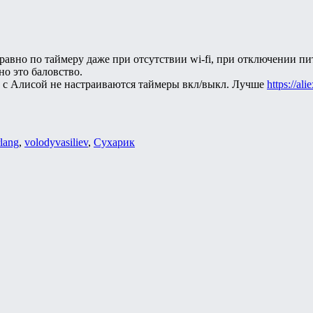
правно по таймеру даже при отсутствии wi-fi, при отключении пи
но это баловство.
ке с Алисой не настраиваются таймеры вкл/выкл. Лучше
https://ali
lang
,
volodyvasiliev
,
Сухарик