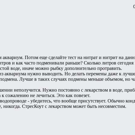
 аквариум. Потом еще сделайте тест на нитрат и нитрит на дан
итров и как часто подменивали раньше? Сколько литров сегодня
стой воде, иначе можно рыбку дополнительно протравить.
з аквариума нужно выводить. Но делать перемены даже к лучшему
 подмена. Лучше в таких случаях подмены меньше объемом, но ч
ении неполучится. Нужно постоянно с лекарством в воде, прибл
а к сожалению не лечиться. Это как повезет.
 водопроводе - убедитесь, что вообще присутствует. Обычно к
 никогда. СтресКоут с лекарством может быть несовместим.