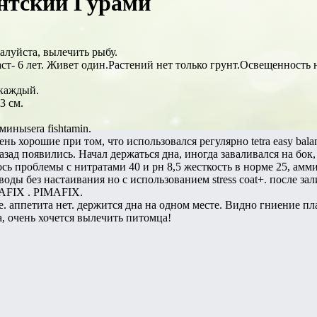
нтский Гурами
алуйста, вылечить рыбу.
ст- 6 лет. Живет один.Растений нет только грунт.Освещенность 
 каждый.
3 см.
иныsera fishtamin.
ь хорошие при том, что использовался регулярно tetra easy bala
ад появились. Начал держаться дна, иногда заваливался на бок, 
ь проблемы с нитратами 40 и рн 8,5 жесткость в норме 25, амми
ды без настаивания но с использованием stress coat+. после зали
AFIX . PIMAFIX.
. аппетита нет. держится дна на одном месте. Видно гниение пл
, очень хочется вылечить питомца!