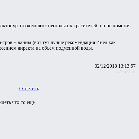
бактопур это комплекс нескольких красителей, он не поможет
литров + ванны (вот тут лучше рекомендация Инед как
есением директа на объем подменной воды.
02/12/2018 13:13:57
#2567118
Ответить
деть что-то еще