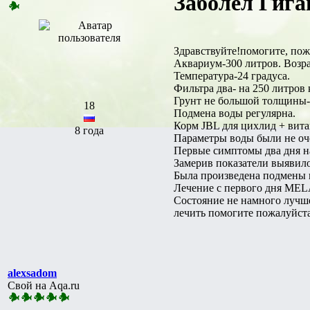
Заболел Гига
Здравствуйте!помогите, пож
Аквариум-300 литров. Возра
Температура-24 градуса.
Фильтра два- на 250 литров
Грунт не большой толщины-
18
Подмена воды регулярна.
Корм JBL для цихлид + витам
8 года
Параметры воды были не очен
Первые симптомы два дня наз
Замерив показатели выявилос
Была произведена подмены во
Лечение с первого дня MEL
Состояние не намного лучше
лечить помогите пожалуйста
alexsadom
Свой на Aqa.ru