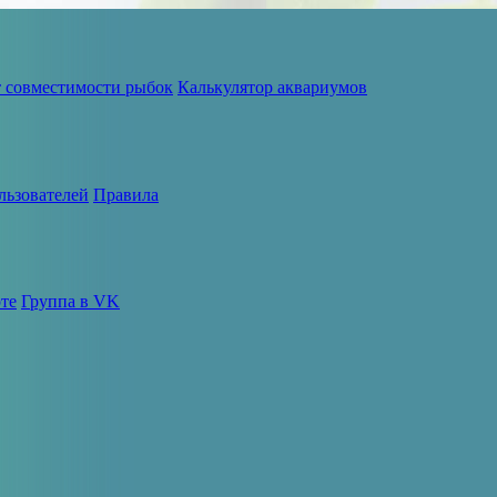
т совместимости рыбок
Калькулятор аквариумов
льзователей
Правила
те
Группа в VK