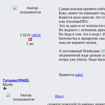
Самая опасная примета сейч
Бока, живот не начинают на
Кажется мало шансов, что сп
или АнтибакПРО.
Это за одно и от золотистог
Не медлите с лечением, вре
Но беда в том, что в воде с
2
9210
14054
биоочистка в аквариуме сва
пока не кормите ничем.
2 дн.
А постоянный Изибаланс
И
загрязненной воде дольше у
почки уже убиты. Надо был
Нравится
paln1
Татьяна1994Ш.
Малёк
Инед
, скажите пожалуйста именно дирек