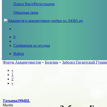
Поиск
Вход/Регистрация
Обратная связь
0
Сообщения за сегодня
Войти
Форум Аквариумистов
»
Болезни
»
Заболел Гигантский Гурам
«
1
2
»
Татьяна1994Ш.
Малёк