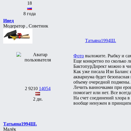
18
8 года
Инед
Модератор , Советник
Татьяна1994Ш.
Фото
выложите. Рыбку и сам
Еще конкретно по сколько л
БактопурДирект можно в чи
Как уже писала Изи Баланс и
аквариума будет безопасная
объему очередной подмены.
Лечить ванночками при ерош
2
9210
14054
помогает или нет. Все всегд
На счет соединений хлора в
2 дн.
вообще ненужен в принципе,
Татьяна1994Ш.
Малёк