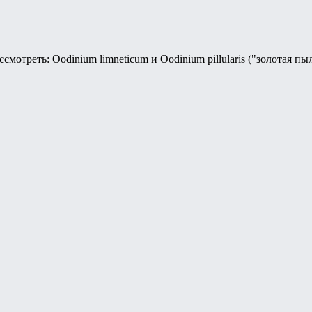
мотреть: Oodinium limneticum и Oodinium pillularis ("золотая пы