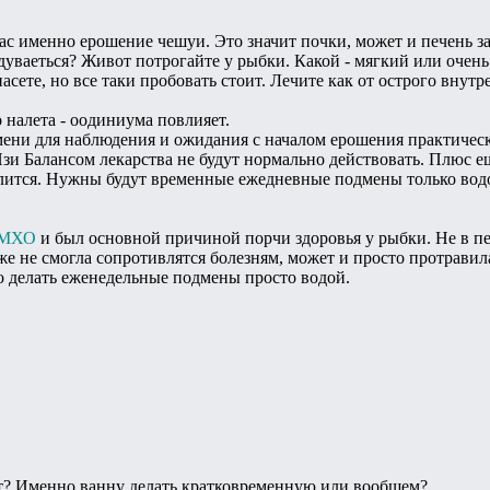
ас именно ерошение чешуи. Это значит почки, может и печень за
дуваеться? Живот потрогайте у рыбки. Какой - мягкий или очен
асете, но все таки пробовать стоит. Лечите как от острого вну
о налета - оодиниума повлияет.
мени для наблюдения и ожидания с началом ерошения практическ
 Изи Балансом лекарства не будут нормально действовать. Плюс 
лится. Нужны будут временные ежедневные подмены только водо
МХО
и был основной причиной порчи здоровья у рыбки. Не в пе
же не смогла сопротивлятся болезням, может и просто протрави
о делать еженедельные подмены просто водой.
т? Именно ванну делать кратковременную или вообщем?