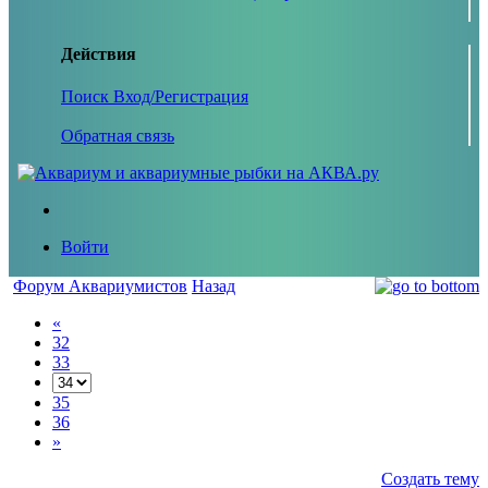
Действия
Поиск
Вход/Регистрация
Обратная связь
Войти
Форум Аквариумистов
Назад
«
32
33
35
36
»
Создать тему