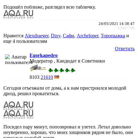
Подошёл поближе, разглядел всю табличку.
24/05/2021 14:38:47
#2907709
Нравится
Alexdraeger
,
Dixy
,
Сафи
,
Archeloper
,
Торопыжка
и
еще
4 пользователям
Ответить
Egorkapedro
Модератор , Кандидат в Советники
8103
21610
Сегодня отъезжали от дома, а к нам пристроился молодой
дрозд, решил прокатиться.
Посидел пару минут, попозировал и улетел. Летал довольно
неуверенно, хорошо, что моих хищников рядом не было, они
взрослых голубей ловят.