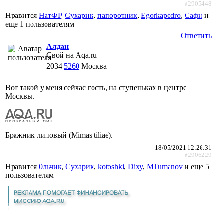
#2905448
Нравится
НатФР
,
Сухарик
,
папоротник
,
Egorkapedro
,
Сафи
и
еще
1 пользователям
Ответить
Алдан
Свой на Aqa.ru
2034
5260
Москва
Вот такой у меня сейчас гость, на ступеньках в центре
Москвы.
Бражник липовый (Mimas tiliae).
18/05/2021 12:26:31
#2906229
Нравится
0льчик
,
Сухарик
,
kotoshki
,
Dixy
,
MTumanov
и еще
5
пользователям