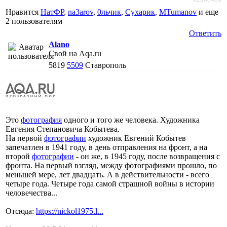
Нравится
НатФР
,
na3arov
,
0льчик
,
Сухарик
,
MTumanov
и еще
2 пользователям
Ответить
Alano
Свой на Aqa.ru
5819
5509
Ставрополь
Это
фотография
одного и того же человека. Художника
Евгения Степановича Кобытева.
На первой
фотографии
художник Евгений Кобытев
запечатлен в 1941 году, в день отправления на фронт, а на
второй
фотографии
- он же, в 1945 году, после возвращения с
фронта. На первый взгляд, между фотографиями прошло, по
меньшей мере, лет двадцать. А в действительности - всего
четыре года. Четыре года самой страшной войны в истории
человечества...
Отсюда:
https://nickol1975.l...