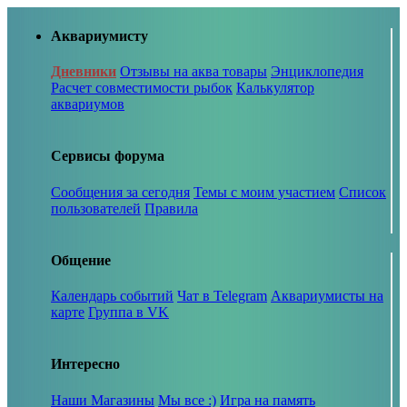
Аквариумисту
Дневники
Отзывы на аква товары
Энциклопедия
Расчет совместимости рыбок
Калькулятор
аквариумов
Сервисы форума
Сообщения за сегодня
Темы с моим участием
Список
пользователей
Правила
Общение
Календарь событий
Чат в Telegram
Аквариумисты на
карте
Группа в VK
Интересно
Наши Магазины
Мы все :)
Игра на память