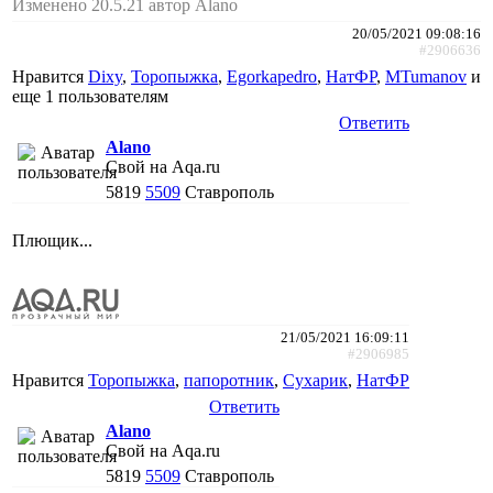
Изменено 20.5.21 автор Alano
20/05/2021 09:08:16
#2906636
Нравится
Dixy
,
Торопыжка
,
Egorkapedro
,
НатФР
,
MTumanov
и
еще
1 пользователям
Ответить
Alano
Свой на Aqa.ru
5819
5509
Ставрополь
Плющик...
21/05/2021 16:09:11
#2906985
Нравится
Торопыжка
,
папоротник
,
Сухарик
,
НатФР
Ответить
Alano
Свой на Aqa.ru
5819
5509
Ставрополь