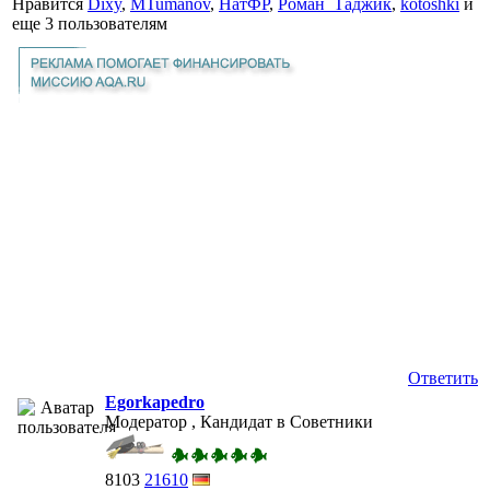
Нравится
Dixy
,
MTumanov
,
НатФР
,
Роман_Таджик
,
kotoshki
и
еще
3 пользователям
Ответить
Egorkapedro
Модератор , Кандидат в Советники
8103
21610