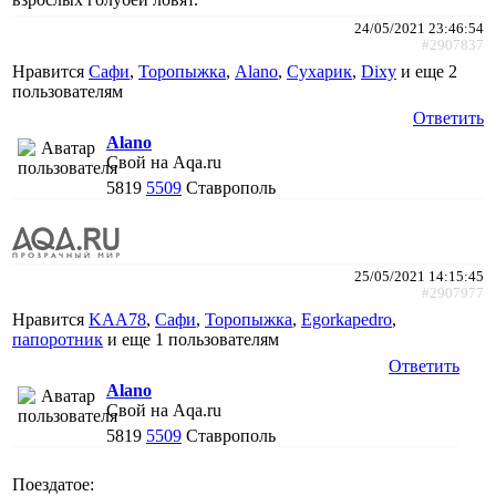
24/05/2021 23:46:54
#2907837
Нравится
Сафи
,
Торопыжка
,
Alano
,
Сухарик
,
Dixy
и еще
2
пользователям
Ответить
Alano
Свой на Aqa.ru
5819
5509
Ставрополь
25/05/2021 14:15:45
#2907977
Нравится
KAA78
,
Сафи
,
Торопыжка
,
Egorkapedro
,
папоротник
и еще
1 пользователям
Ответить
Alano
Свой на Aqa.ru
5819
5509
Ставрополь
Поездатое: