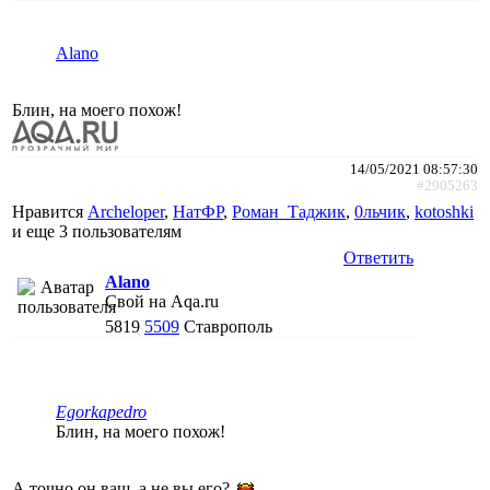
Alano
Блин, на моего похож!
14/05/2021 08:57:30
#2905263
Нравится
Archeloper
,
НатФР
,
Роман_Таджик
,
0льчик
,
kotoshki
и еще
3 пользователям
Ответить
Alano
Свой на Aqa.ru
5819
5509
Ставрополь
Egorkapedro
Блин, на моего похож!
А точно он ваш, а не вы его?