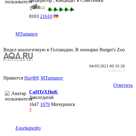
Модератор , Кандидат в Советники
8103
21610
MTumanov
Видел аналогичную в Голландии. В зоопарке Burger's Zoo
04/05/2021 00:35:28
#2902022
Нравится
НатФР
,
MTumanov
Ответить
CaHTeXHuK
Завсегдатай
1647
1079
Мичуринск
2
Egorkapedro