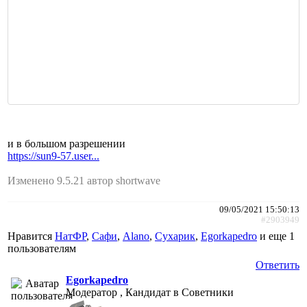
и в большом разрешении
https://sun9-57.user...
Изменено 9.5.21 автор shortwave
09/05/2021 15:50:13
#2903949
Нравится
НатФР
,
Сафи
,
Alano
,
Сухарик
,
Egorkapedro
и еще
1
пользователям
Ответить
Egorkapedro
Модератор , Кандидат в Советники