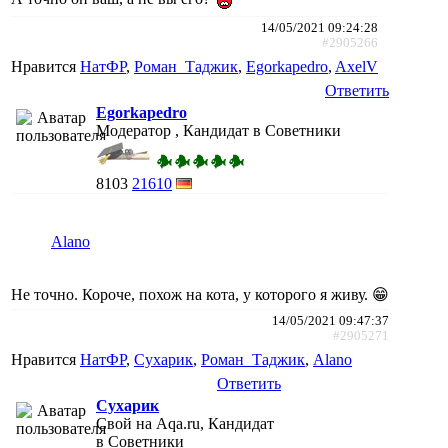
14/05/2021 09:24:28
#2905266
Нравится
НатФР
,
Роман_Таджик
,
Egorkapedro
,
AxelV
Ответить
Egorkapedro
Модератор , Кандидат в Советники
8103
21610
Alano
Не точно. Короче, похож на кота, у которого я живу. 😁
14/05/2021 09:47:37
#2905271
Нравится
НатФР
,
Сухарик
,
Роман_Таджик
,
Alano
Ответить
Сухарик
Свой на Aqa.ru, Кандидат
в Советники