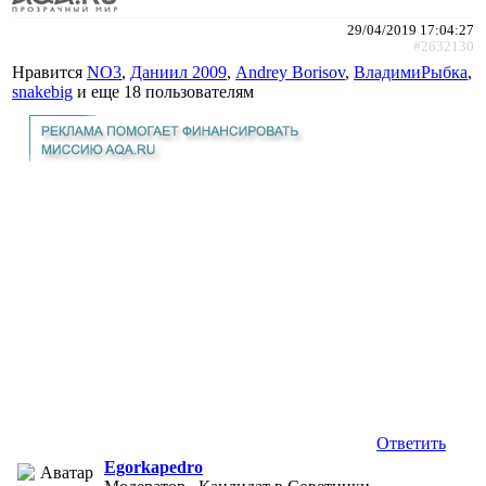
29/04/2019 17:04:27
#2632130
Нравится
NO3
,
Даниил 2009
,
Andrey Borisov
,
ВладимиРыбка
,
snakebig
и еще
18 пользователям
Ответить
Egorkapedro