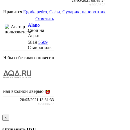
28/05/2021 08:49:24
#2908628
Нравится
Egorkapedro
,
Сафи
,
Сухарик
,
папоротник
Ответить
Alano
Свой на
Aqa.ru
5819
5509
Ставрополь
Я бы себе такого повесил
над входной дверью
28/05/2021 13:31:33
#2908677
×
Отправить U2U