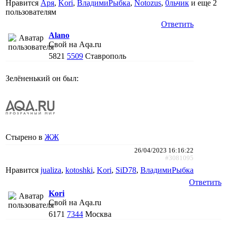
Нравится
Аря
,
Kori
,
ВладимиРыбка
,
Notozus
,
0льчик
и еще
2
пользователям
Ответить
Alano
Свой на Aqa.ru
5821
5509
Ставрополь
Зелёненький он был:
Стырено в
ЖЖ
26/04/2023 16:16:22
#3081095
Нравится
jualiza
,
kotoshki
,
Kori
,
SiD78
,
ВладимиРыбка
Ответить
Kori
Свой на Aqa.ru
6171
7344
Москва