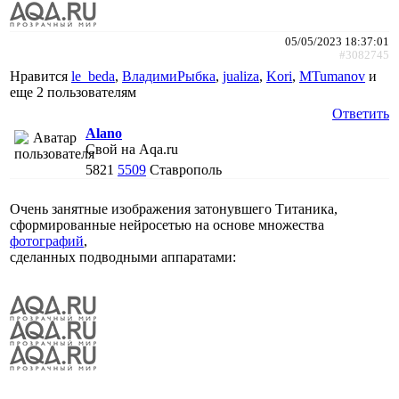
05/05/2023 18:37:01
#3082745
Нравится
le_beda
,
ВладимиРыбка
,
jualiza
,
Kori
,
MTumanov
и
еще
2 пользователям
Ответить
Alano
Свой на Aqa.ru
5821
5509
Ставрополь
Очень занятные изображения затонувшего Титаника,
сформированные нейросетью на основе множества
фотографий
,
сделанных подводными аппаратами: