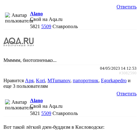
Ответить
Alano
Свой на Aqa.ru
5821
5509
Ставрополь
Ммммм, биотопненько...
04/05/2023 14:12:53
#3082590
Нравится
Аря
,
Kori
,
MTumanov
,
папоротник
,
Egorkapedro
и
еще
3 пользователям
Ответить
Alano
Свой на Aqa.ru
5821
5509
Ставрополь
Вот такой лёгкий дзен-буддизм в Кисловодске: