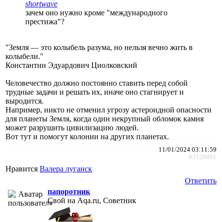
shortwave
зачем оно нужно кроме "международного
престижа"?
"Земля — это колыбель разума, но нельзя вечно жить в
колыбели."
Константин Эдуардович Циолковский
Человечество должно постоянно ставить перед собой
трудные задачи и решать их, иначе оно стагнирует и
выродится.
Например, никто не отменил угрозу астероидной опасности
для планеты Земля, когда один некрупный обломок камня
может разрушить цивилизацию людей.
Вот тут и помогут колонии на других планетах.
11/01/2024 03:11:59
#3128801
Нравится
Валера луганск
Ответить
папоротник
Свой на Aqa.ru, Советник