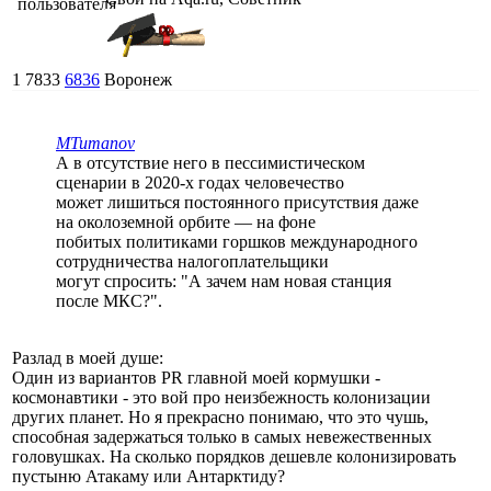
1
7833
6836
Воронеж
MTumanov
А в отсутствие него в пессимистическом
сценарии в 2020-х годах человечество
может лишиться постоянного присутствия даже
на околоземной орбите — на фоне
побитых политиками горшков международного
сотрудничества налогоплательщики
могут спросить: "А зачем нам новая станция
после МКС?".
Разлад в моей душе:
Один из вариантов PR главной моей кормушки -
космонавтики - это вой про неизбежность колонизации
других планет. Но я прекрасно понимаю, что это чушь,
способная задержаться только в самых невежественных
головушках. На сколько порядков дешевле колонизировать
пустыню Атакаму или Антарктиду?