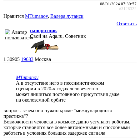
08/01/2024 07:39:57
#3128322
Нравится
MTumanov
,
Валера луганск
Ответить
папоротник
Свой на Aqa.ru, Советник
1
30905
19683
Москва
MTumanov
А в отсутствие него в пессимистическом
сценарии в 2020-х годах человечество
может лишиться постоянного присутствия даже
на околоземной орбите
вопрос - зачем оно нужно кроме "международного
престижа"?
Возможности человека в космосе давно уступают роботам,
которые становятся все более автономными и способными
работать в условиях больших задержек сигнала