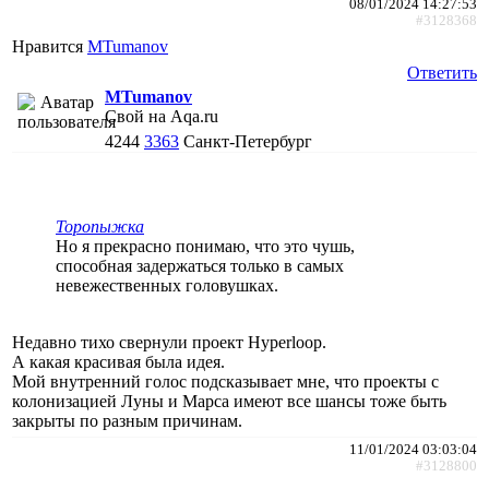
08/01/2024 14:27:53
#3128368
Нравится
MTumanov
Ответить
MTumanov
Свой на Aqa.ru
4244
3363
Санкт-Петербург
Торопыжка
Но я прекрасно понимаю, что это чушь,
способная задержаться только в самых
невежественных головушках.
Недавно тихо свернули проект Hyperloop.
А какая красивая была идея.
Мой внутренний голос подсказывает мне, что проекты с
колонизацией Луны и Марса имеют все шансы тоже быть
закрыты по разным причинам.
11/01/2024 03:03:04
#3128800