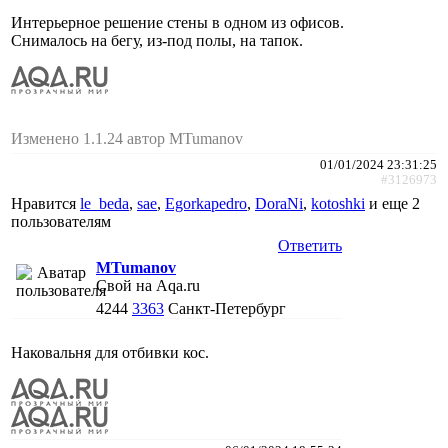
Интерьерное решение стены в одном из офисов.
Снималось на бегу, из-под полы, на тапок.
Изменено 1.1.24 автор MTumanov
01/01/2024 23:31:25
#3126973
Нравится
le_beda
,
sae
,
Egorkapedro
,
DoraNi
,
kotoshki
и еще
2
пользователям
Ответить
MTumanov
Свой на Aqa.ru
4244
3363
Санкт-Петербург
Наковальня для отбивки кос.