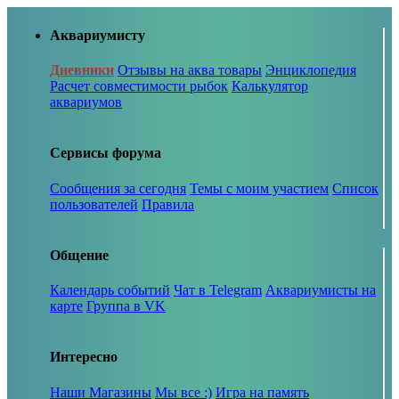
Аквариумисту
Дневники
Отзывы на аква товары
Энциклопедия
Расчет совместимости рыбок
Калькулятор
аквариумов
Сервисы форума
Сообщения за сегодня
Темы с моим участием
Список
пользователей
Правила
Общение
Календарь событий
Чат в Telegram
Аквариумисты на
карте
Группа в VK
Интересно
Наши Магазины
Мы все :)
Игра на память