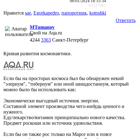
06/01/2024 18:55:34
#3127961
Нравится
sae
,
Egorkapedro
,
папоротник
,
kotoshki
Ответить
MTumanov
Свой на Aqa.ru
4244
3363
Санкт-Петербург
Кривая развития космонавтики.
Если бы на просторах космоса был бы обнаружен некий
"элериум", "тибериум" или иной шишдостаниум, который
можно было бы использовать как:
Экономически выгодный источник энергии.
Составной элемент производства чего-нибудь ценного и
нужного.
Еду/лекарство/витамин принципиально нового качества.
Предмет роскоши или источник удовольствия.
Если бы он также рос только на Марсе или в поясе