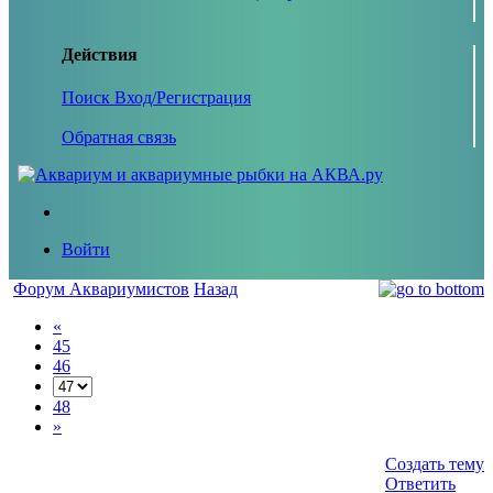
Действия
Поиск
Вход/Регистрация
Обратная связь
Войти
Форум Аквариумистов
Назад
«
45
46
48
»
Создать тему
Ответить