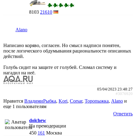
8103
21610
Alano
Написано коряво, согласен. Но смысл надписи понятен,
после логического обдумывания рациональности описанных
действий.
Голубь сидит на защите от голубей. Сломал систему и
нагадил на неё.
05/04/2023 23:48:27
#3076920
Нравится
ВладимиРыбка
,
Kori
,
Corsar
,
Торопыжка
,
Alano
и
еще
1 пользователям
Ответить
dolchew
На премодерации
450
161
Москва