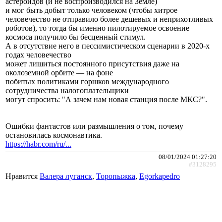
астероидов (и не воспроизводился на Земле)
и мог быть добыт только человеком (чтобы хитрое
человечество не отправило более дешевых и неприхотливых
роботов), то тогда бы именно пилотируемое освоение
космоса получило бы бесценный стимул.
А в отсутствие него в пессимистическом сценарии в 2020-х
годах человечество
может лишиться постоянного присутствия даже на
околоземной орбите — на фоне
побитых политиками горшков международного
сотрудничества налогоплательщики
могут спросить: "А зачем нам новая станция после МКС?".
Ошибки фантастов или размышления о том, почему
остановилась космонавтика.
https://habr.com/ru/...
08/01/2024 01:27:20
#3128295
Нравится
Валера луганск
,
Торопыжка
,
Egorkapedro