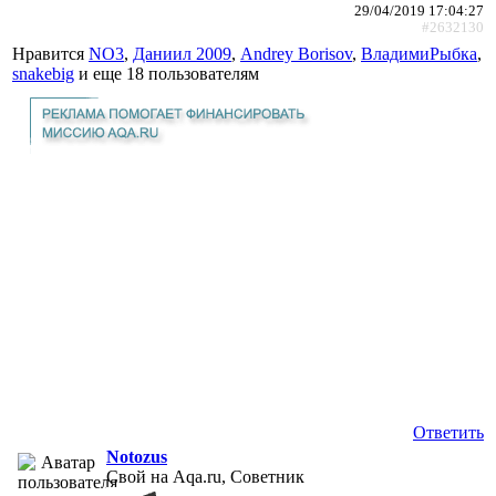
29/04/2019 17:04:27
#2632130
Нравится
NO3
,
Даниил 2009
,
Andrey Borisov
,
ВладимиРыбка
,
snakebig
и еще
18 пользователям
Ответить
Notozus
Свой на Aqa.ru, Советник