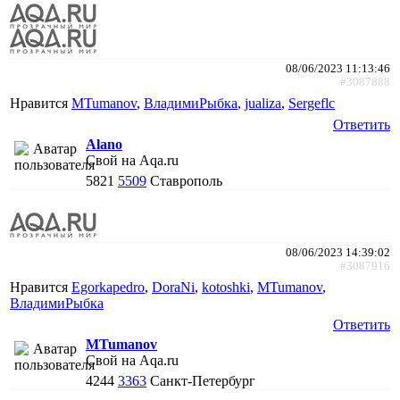
08/06/2023 11:13:46
#3087888
Нравится
MTumanov
,
ВладимиРыбка
,
jualiza
,
Sergeflc
Ответить
Alano
Свой на Aqa.ru
5821
5509
Ставрополь
08/06/2023 14:39:02
#3087916
Нравится
Egorkapedro
,
DoraNi
,
kotoshki
,
MTumanov
,
ВладимиРыбка
Ответить
MTumanov
Свой на Aqa.ru
4244
3363
Санкт-Петербург