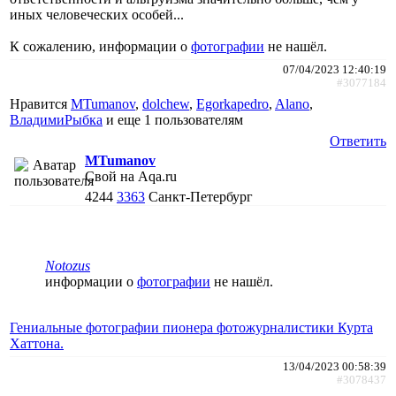
иных человеческих особей...
К сожалению, информации о
фотографии
не нашёл.
07/04/2023 12:40:19
#3077184
Нравится
MTumanov
,
dolchew
,
Egorkapedro
,
Alano
,
ВладимиРыбка
и еще
1 пользователям
Ответить
MTumanov
Свой на Aqa.ru
4244
3363
Санкт-Петербург
Notozus
информации о
фотографии
не нашёл.
Гениальные фотографии пионера фотожурналистики Курта
Хаттона.
13/04/2023 00:58:39
#3078437