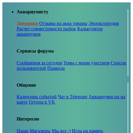
Аквариумисту
Дневники
Отзывы на аква товары
Энциклопедия
Расчет совместимости рыбок
Калькулятор
аквариумов
Сервисы форума
Сообщения за сегодня
Темы с моим участием
Список
пользователей
Правила
Общение
Календарь событий
Чат в Telegram
Аквариумисты на
карте
Группа в VK
Интересно
Наши Магазины
Мы все :)
Игра на память