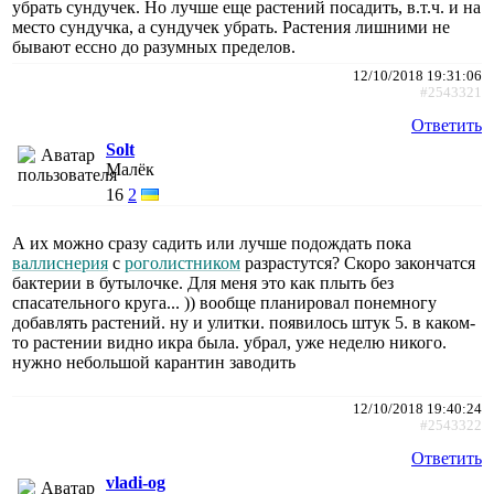
убрать сундучек. Но лучше еще растений посадить, в.т.ч. и на
место сундучка, а сундучек убрать. Растения лишними не
бывают ессно до разумных пределов.
12/10/2018 19:31:06
#2543321
Ответить
Solt
Малёк
16
2
А их можно сразу садить или лучше подождать пока
валлиснерия
с
роголистником
разрастутся? Скоро закончатся
бактерии в бутылочке. Для меня это как плыть без
спасательного круга... )) вообще планировал понемногу
добавлять растений. ну и улитки. появилось штук 5. в каком-
то растении видно икра была. убрал, уже неделю никого.
нужно небольшой карантин заводить
12/10/2018 19:40:24
#2543322
Ответить
vladi-og