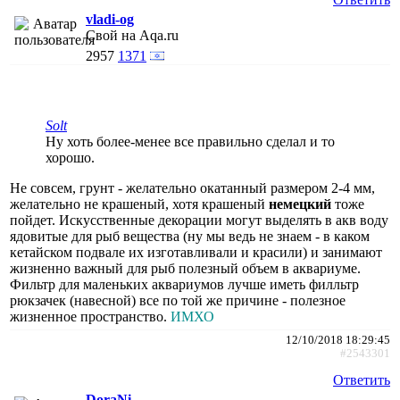
vladi-og
Свой на Aqa.ru
2957
1371
Solt
Ну хоть более-менее все правильно сделал и то
хорошо.
Не совсем, грунт - желательно окатанный размером 2-4 мм,
желательно не крашеный, хотя крашеный
немецкий
тоже
пойдет. Искусственные декорации могут выделять в акв воду
ядовитые для рыб вещества (ну мы ведь не знаем - в каком
кетайском подвале их изготавливали и красили) и занимают
жизненно важный для рыб полезный объем в аквариуме.
Фильтр для маленьких аквариумов лучше иметь филльтр
рюкзачек (навесной) все по той же причине - полезное
жизненное пространство.
ИМХО
12/10/2018 18:29:45
#2543301
Ответить
DoraNi