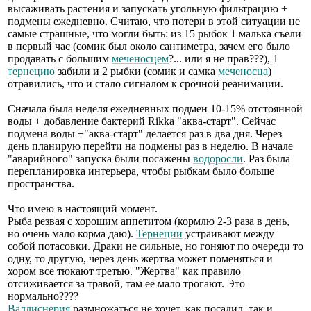
высаживать растения и запускать угольную фильтрацию +
подмены ежедневно. Считаю, что потери в этой ситуации не
самые страшные, что могли быть: из 15 рыбок 1 малька съели
в первый час (сомик был около сантиметра, зачем его было
продавать с большим
меченосцем
?... или я не прав???), 1
тернецию
забили и 2 рыбки (сомик и самка
меченосца
)
отравились, что и стало сигналом к срочной реанимации.
Сначала была неделя ежедневных подмен 10-15% отстоянной
воды + добавление бактерий Rikka "аква-старт". Сейчас
подмена воды +"аква-старт" делается раз в два дня. Через
день планирую перейти на подмены раз в неделю. В начале
"аварийного" запуска были посажены
водоросли
. Раз была
перепланировка интерьера, чтобы рыбкам было больше
пространства.
Что имею в настоящий момент.
Рыба резвая с хорошим аппетитом (кормлю 2-3 раза в день,
но очень мало корма даю).
Тернеции
устраивают между
собой потасовки. Драки не сильные, но гоняют по очереди то
одну, то другую, через день жертва может поменяться и
хором все тюкают третью. "Жертва" как правило
отсиживается за травой, там ее мало трогают. Это
нормально????
Валлиснерия
размножаться не хочет, как посадил, так и