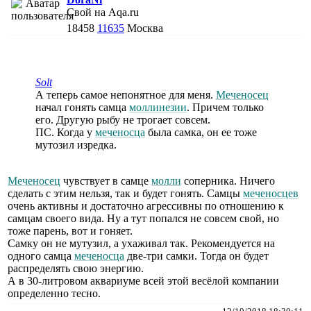
Свой на Aqa.ru
18458
11635
Москва
Solt
А теперь самое непонятное для меня.
Меченосец
начал гонять самца
моллинезии
. Причем только
его. Другую рыбу не трогает совсем.
ПС. Когда у
меченосца
была самка, он ее тоже
мутозил изредка.
Меченосец
чувствует в самце
молли
соперника. Ничего
сделать с этим нельзя, так и будет гонять. Самцы
меченосцев
очень активны и достаточно агрессивны по отношению к
самцам своего вида. Ну а тут попался не совсем свой, но
тоже парень, вот и гоняет.
Самку он не мутузил, а ухаживал так. Рекомендуется на
одного самца
меченосца
две-три самки. Тогда он будет
распределять свою энергию.
А в 30-литровом аквариуме всей этой весёлой компании
определенно тесно.