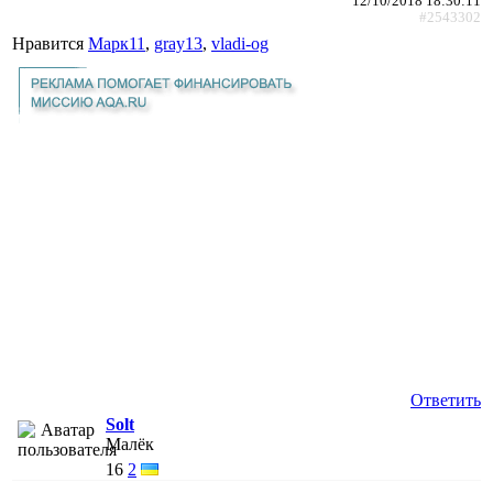
12/10/2018 18:30:11
#2543302
Нравится
Марк11
,
gray13
,
vladi-og
Ответить
Solt
Малёк
16
2