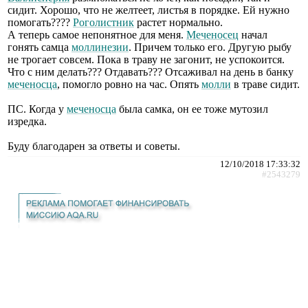
сидит. Хорошо, что не желтеет, листья в порядке. Ей нужно
помогать????
Роголистник
растет нормально.
А теперь самое непонятное для меня.
Меченосец
начал
гонять самца
моллинезии
. Причем только его. Другую рыбу
не трогает совсем. Пока в траву не загонит, не успокоится.
Что с ним делать??? Отдавать??? Отсаживал на день в банку
меченосца
, помогло ровно на час. Опять
молли
в траве сидит.
ПС. Когда у
меченосца
была самка, он ее тоже мутозил
изредка.
Буду благодарен за ответы и советы.
12/10/2018 17:33:32
#2543279