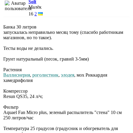
Solt
Малёк
16
2
Банка 30 литров
запускалась неправильно месяц тому (спасибо работникам
магазинов, но то такое).
Тесты воды не делались.
Грунт натуральный (песок, гравий 3-5мм)
Растения
Валлиснерия
,
роголистник
,
элодея
, мох Риккардия
хамедрифолия
Компрессор
Resun QS35, 24 л/ч;
Фильтр
Aquael Fan Micro plus, зеленый распылитель "стена" 10 см
250 литров/час
Температура 25 градусов (градусник и обогреватель для