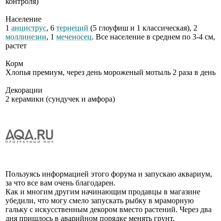
контроля)
Население
1
анциструс
, 6
тернеций
(5 глоуфиш и 1 классическая), 2
моллинезии
, 1
меченосец
. Все население в среднем по 3-4 см,
растет
Корм
Хлопья премиум, через день мороженый мотыль 2 раза в день
Декорации
2 керамики (сундучек и амфора)
Пользуясь информацией этого форума и запускаю аквариум,
за что все вам очень благодарен.
Как и многим другим начинающим продавцы в магазине
убедили, что могу смело запускать рыбку в мраморную
гальку с искусственным декором вместо растений. Через два
дня пришлось в аварийном порядке менять грунт,