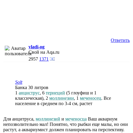
Ответить
vladi-og
Свой на Aqa.ru
2957
1371
Solt
Банка 30 литров
1
анциструс
, 6
тернеций
(5 глоуфиш и 1
классическая), 2
моллинезии
, 1
меченосец
. Все
население в среднем по 3-4 см, растет
Для анцитруса,
моллинезий
и
меченосца
Ваш аквариум
непозволительно мал! Понятно, что рыбки еще малы, но они
растут, а аквариумист должен планировать на перспективу.