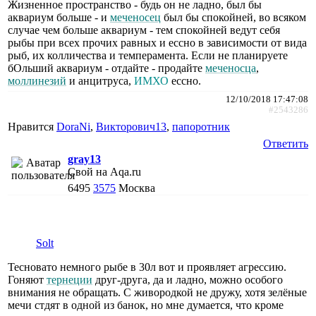
Жизненное пространство - будь он не ладно, был бы
аквариум больше - и
меченосец
был бы спокойней, во всяком
случае чем больше аквариум - тем спокойней ведут себя
рыбы при всех прочих равных и ессно в зависимости от вида
рыб, их колличества и темперамента. Если не планируете
бОльший аквариум - отдайте - продайте
меченосца
,
моллинезий
и анцитруса,
ИМХО
ессно.
12/10/2018 17:47:08
#2543286
Нравится
DoraNi
,
Викторович13
,
папоротник
Ответить
gray13
Свой на Aqa.ru
6495
3575
Москва
Solt
Тесновато немного рыбе в 30л вот и проявляет агрессию.
Гоняют
тернеции
друг-друга, да и ладно, можно особого
внимания не обращать. С живородкой не дружу, хотя зелёные
мечи стдят в одной из банок, но мне думается, что кроме