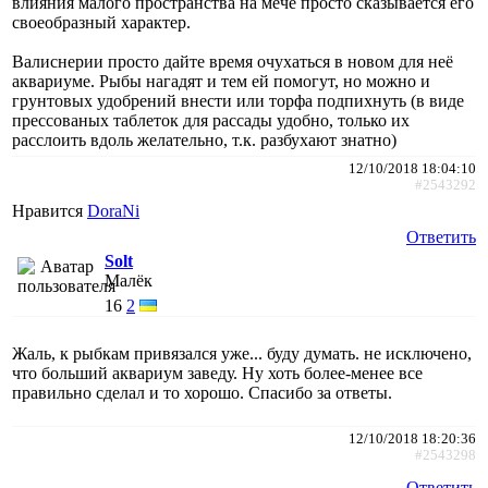
влияния малого пространства на мече просто сказывается его
своеобразный характер.
Валиснерии просто дайте время очухаться в новом для неё
аквариуме. Рыбы нагадят и тем ей помогут, но можно и
грунтовых удобрений внести или торфа подпихнуть (в виде
прессованых таблеток для рассады удобно, только их
расслоить вдоль желательно, т.к. разбухают знатно)
12/10/2018 18:04:10
#2543292
Нравится
DoraNi
Ответить
Solt
Малёк
16
2
Жаль, к рыбкам привязался уже... буду думать. не исключено,
что больший аквариум заведу. Ну хоть более-менее все
правильно сделал и то хорошо. Спасибо за ответы.
12/10/2018 18:20:36
#2543298
Ответить