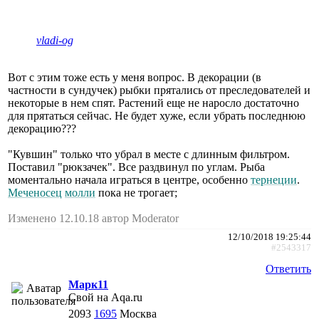
vladi-og
Вот с этим тоже есть у меня вопрос. В декорации (в
частности в сундучек) рыбки прятались от преследователей и
некоторые в нем спят. Растений еще не наросло достаточно
для прятаться сейчас. Не будет хуже, если убрать последнюю
декорацию???
"Кувшин" только что убрал в месте с длинным фильтром.
Поставил "рюкзачек". Все раздвинул по углам. Рыба
моментально начала играться в центре, особенно
тернеции
.
Меченосец
молли
пока не трогает;
Изменено 12.10.18 автор Moderator
12/10/2018 19:25:44
#2543317
Ответить
Марк11
Свой на Aqa.ru
2093
1695
Москва