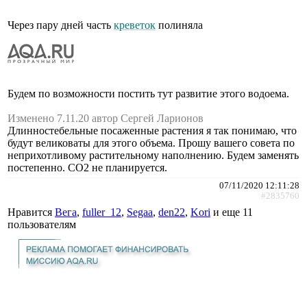
Через пару дней часть
креветок
полиняла
Будем по возможности постить тут развитие этого водоема.
Изменено 7.11.20 автор Сергей Ларионов
Длинностебельные посаженные растения я так понимаю, что
будут великоваты для этого объема. Прошу вашего совета по
неприхотливому растительному наполнению. Будем заменять
постепенно. CO2 не планируется.
07/11/2020 12:11:28
#2835760
Нравится
Вега
,
fuller_12
,
Segaa
,
den22
,
Kori
и еще
11
пользователям