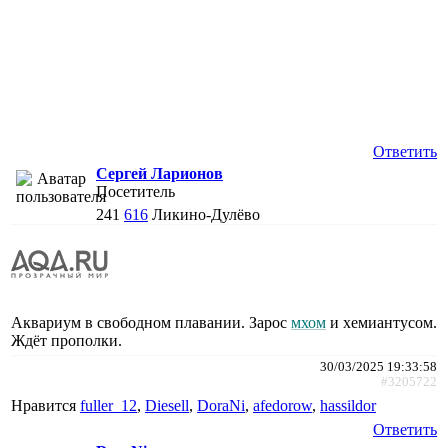
Ответить
Сергей Ларионов
Посетитель
241
616
Ликино-Дулёво
Аквариум в свободном плавании. Зарос
мхом
и хемиантусом.
Ждёт прополки.
30/03/2025 19:33:58
#3205722
Нравится
fuller_12
,
Diesell
,
DoraNi
,
afedorow
,
hassildor
Ответить