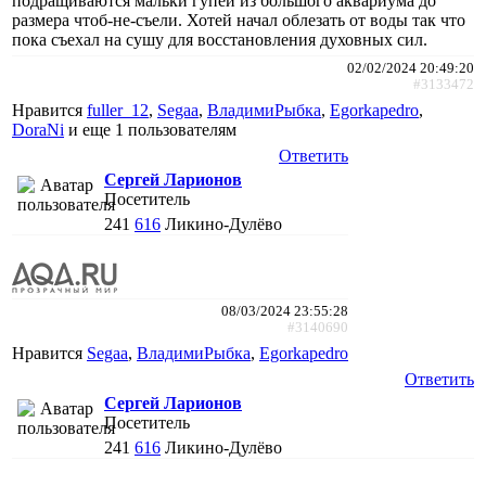
подращиваются мальки гупей из большого аквариума до
размера чтоб-не-съели. Хотей начал облезать от воды так что
пока съехал на сушу для восстановления духовных сил.
02/02/2024 20:49:20
#3133472
Нравится
fuller_12
,
Segaa
,
ВладимиРыбка
,
Egorkapedro
,
DoraNi
и еще
1 пользователям
Ответить
Сергей Ларионов
Посетитель
241
616
Ликино-Дулёво
08/03/2024 23:55:28
#3140690
Нравится
Segaa
,
ВладимиРыбка
,
Egorkapedro
Ответить
Сергей Ларионов
Посетитель
241
616
Ликино-Дулёво