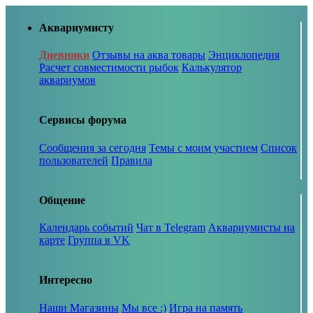
Аквариумисту
Дневники
Отзывы на аква товары
Энциклопедия
Расчет совместимости рыбок
Калькулятор
аквариумов
Сервисы форума
Сообщения за сегодня
Темы с моим участием
Список
пользователей
Правила
Общение
Календарь событий
Чат в Telegram
Аквариумисты на
карте
Группа в VK
Интересно
Наши Магазины
Мы все :)
Игра на память