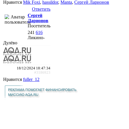
Нравится
Mik Foxi
,
hassildor
,
Manta
,
Сергей Ларионов
Ответить
Сергей
Ларионов
Посетитель
241
616
Ликино-
Дулёво
18/12/2024 18:47:34
#3186923
Нравится
fuller_12