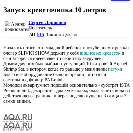
Запуск креветочника 10 литров
Сергей Ларионов
Посетитель
241
616
Ликино-Дулёво
Началось с того, что младший ребёнок в ютубе посмотрел как
блогер SLIVKI SHOW держит у себя
вишневых
креветок
и
сын загорелся идеей завести себе этих зверушек.
Домом для них был выбран пустующий 10 литровый Aquael
Shrimp Set, в котором когда то раньше у меня жили
петухи
.
Благо все оборудование было исправно - штатный
светильник, фильтр PAT-mini.
Молодой аквариумист подошёл основательно - субстрат ISTA
Premium Soil, декорации - два куска лавы, была залита вода из
действующего травника и через неделю пущены 3 самца и 3
самки вишен.