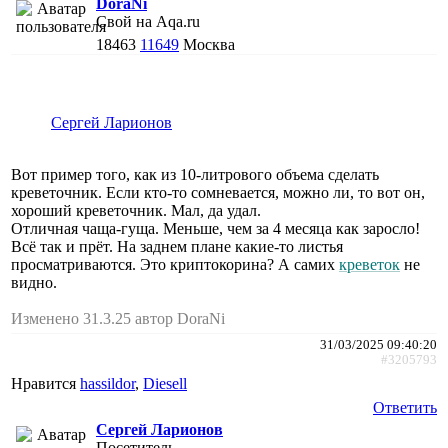
DoraNi
Свой на Aqa.ru
18463
11649
Москва
Сергей Ларионов
Вот пример того, как из 10-литрового объема сделать
креветочник. Если кто-то сомневается, можно ли, то вот он,
хороший креветочник. Мал, да удал.
Отличная чаща-гуща. Меньше, чем за 4 месяца как заросло!
Всё так и прёт. На заднем плане какие-то листья
просматриваются. Это криптокорина? А самих
креветок
не
видно.
Изменено 31.3.25 автор DoraNi
31/03/2025 09:40:20
#3205793
Нравится
hassildor
,
Diesell
Ответить
Сергей Ларионов
Посетитель