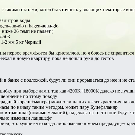
а с такими статами, хотел бы уточнить у знающих некоторые воп
0 литров воды
gen-sun-glo и hagen-aqua-glo
, ниже 26 темп не падает )
W-503
z 1-2 мм 5 кг Черный
ны первое время(хотел бы кристаллов, но я боюсь не справиться
еехал в новую квартиру, пока не дошли руки до тестов
 в банке с подложкой, будут ли они прорываться до нее и не с
ошибку при выборе ламп, так как 4200K+18000K далеко не лучш
аше мнение по этому поводу
градный корень+мангра) можно ли на них клеить растения на клей
иасы по началу таким методом, может пару Буцефаландр
 в травнике (помимо меланий), надежды на то что они будут что
ильно изменяли ландшафт
ией, это худшие что когда-либо бывало в моем предыдущем креве
теодокусах