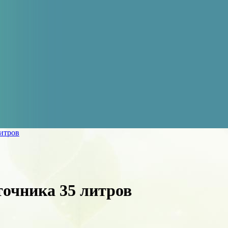
литров
точника 35 литров