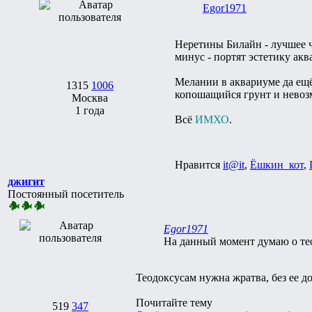
Egor1971
Неретины Билайн - лучшее ч
минус - портят эстетику акв
Мелании в аквариуме да ещё
1315
1006
копошащийся грунт и невоз
Москва
1 года
Всё
ИМХО
.
Нравится
it@it
,
Ёшкин_кот
,
джигит
Постоянный посетитель
Egor1971
На данный момент думаю о те
Теодоксусам нужна жратва, без ее до
Почитайте тему
519
347