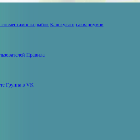
т совместимости рыбок
Калькулятор аквариумов
льзователей
Правила
те
Группа в VK