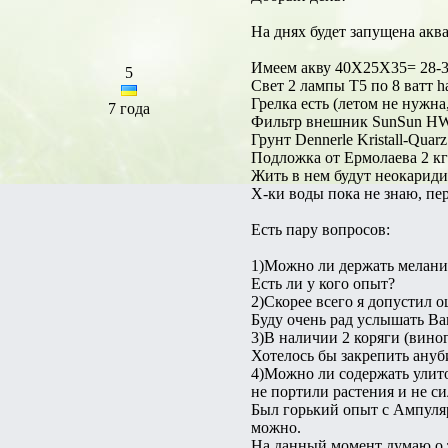
На днях будет запущена акв
Имеем акву 40Х25Х35= 28-3
5
Свет 2 лампы Т5 по 8 ватт ha
Грелка есть (летом не нужна
7 года
Фильтр внешник SunSun H
Грунт Dennerle Kristall-Quar
Подложка от Ермолаева 2 кг
Жить в нем будут неокариди
Х-ки воды пока не знаю, пер
Есть пару вопросов:
1)Можно ли держать меланий
Есть ли у кого опыт?
2)Скорее всего я допустил 
Буду очень рад услышать В
3)В наличии 2 коряги (вино
Хотелось бы закрепить ануб
4)Можно ли содержать улиток
не портили растения и не с
Был горький опыт с Ампуляр
можно.
На данный момент думаю о 