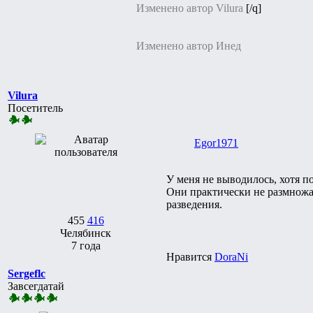
Изменено автор Vilura
[/q]
Изменено автор Инед
Vilura
Посетитель
Egor1971
У меня не выводилось, хотя п
Они практически не размножа
разведения.
455
416
Челябинск
7 года
Нравится
DoraNi
Sergeflc
Завсегдатай