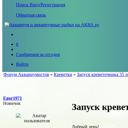
Поиск
Вход/Регистрация
Обратная связь
0
Сообщения за сегодня
Войти
Форум Аквариумистов
»
Креветки
»
Запуск креветочника 35 
Egor1971
Новичок
Запуск креве
Добрый день!