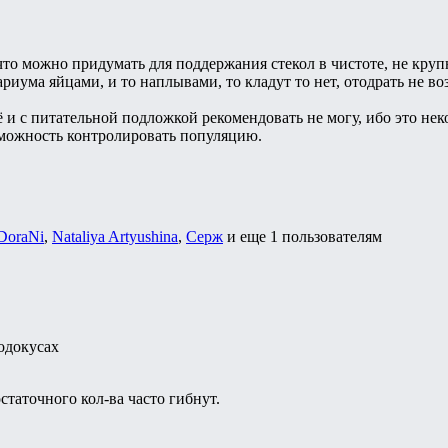
то можно придумать для поддержания стекол в чистоте, не круп
ариума яйцами, и то наплывами, то кладут то нет, отодрать не в
 и с питательной подложкой рекомендовать не могу, ибо это не
можность контролировать популяцию.
DoraNi
,
Nataliya Artyushina
,
Cepж
и еще
1 пользователям
одокусах
статочного кол-ва часто гибнут.