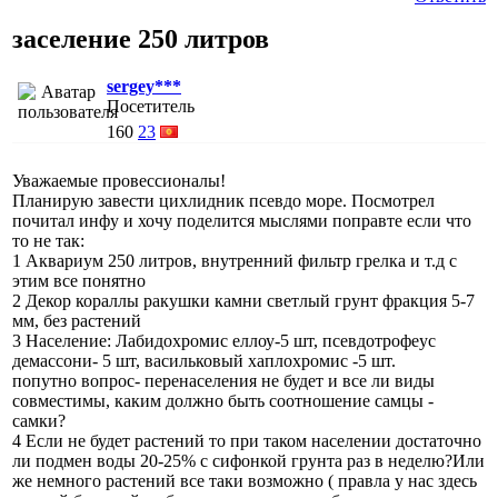
заселение 250 литров
sergey***
Посетитель
160
23
Уважаемые провессионалы!
Планирую завести цихлидник псевдо море. Посмотрел
почитал инфу и хочу поделится мыслями поправте если что
то не так:
1 Аквариум 250 литров, внутренний фильтр грелка и т.д с
этим все понятно
2 Декор кораллы ракушки камни светлый грунт фракция 5-7
мм, без растений
3 Население: Лабидохромис еллоу-5 шт, псевдотрофеус
демассони- 5 шт, васильковый хаплохромис -5 шт.
попутно вопрос- перенаселения не будет и все ли виды
совместимы, каким должно быть соотношение самцы -
самки?
4 Если не будет растений то при таком населении достаточно
ли подмен воды 20-25% с сифонкой грунта раз в неделю?Или
же немного растений все таки возможно ( правла у нас здесь