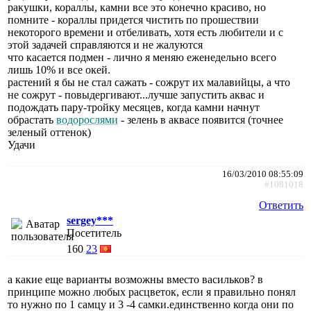
ракушки, кораллы, камни все это конечно красиво, но
помните - кораллы придется чистить по прошествии
некоторого времени и отбеливать, хотя есть любители и с
этой задачей справляются и не жалуются
что касается подмен - лично я меняю еженедельно всего
лишь 10% и все окей.
растений я бы не стал сажать - сожрут их малавийцы, а что
не сожрут - повыдергивают...лучше запустить аквас и
подождать пару-тройку месяцев, когда камни начнут
обрастать
водорослями
- зелень в аквасе появится (точнее
зеленый оттенок)
Удачи
16/03/2010 08:55:09
#1081018
Ответить
sergey***
Посетитель
160
23
а какие еще варианты возможны вместо васильков? в
принципе можно любых расцветок, если я правильно понял
то нужно по 1 самцу и 3 -4 самки.единственно когда они по