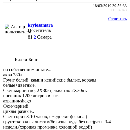
18/03/2010 20:56:33
#1084043
Ответить
krylosamara
Посетитель
81
2
Самара
Билли Бонс
на собственном опыте...
аква 280л.
Грунт белый, камни кенийские былые, коралы
белые+цветные,
Свет-марин-гло, 2Х30вт, аква-гло 2Х30вт.
внешник 1200 литров в час.
аэрация-shego
Фон-черный.
цихлы-разные..
Свет горит 8-10 часов, ежедневно(офис...)
грунт+кораллы чистим(белизна, куда без нее)раз в 3-4
недели.(хорошая промывка холодной водой)