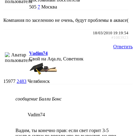
505
7
Москва
Компания по заселению не очень, будут проблемы в аквасе(
18/03/2010 19:19:54
#1083923
Ответить
Vadim74
Свой на Aqa.ru, Советник
15977
2483
Челябинск
сообщение Билли Бонс
Vadim74
Вадим, ты конечно прав: если свет горит 3-5
часлв в сутки то врядли что-то выростет, но при