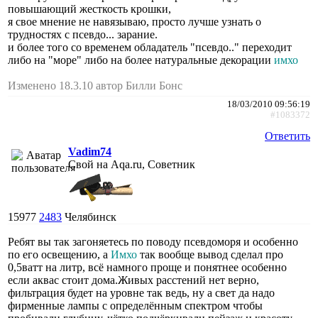
повышающий жесткость крошки,
я свое мнение не навязываю, просто лучше узнать о
трудностях с псевдо... зарание.
и более того со временем обладатель "псевдо.." переходит
либо на "море" либо на более натуральные декорации
имхо
Изменено 18.3.10 автор Билли Бонс
18/03/2010 09:56:19
#1083372
Ответить
Vadim74
Свой на Aqa.ru, Советник
15977
2483
Челябинск
Ребят вы так загоняетесь по поводу псевдоморя и особенно
по его освещению, а
Имхо
так вообще вывод сделал про
0,5ватт на литр, всё намного проще и понятнее особенно
если аквас стоит дома.Живых расстений нет верно,
фильтрация будет на уровне так ведь, ну а свет да надо
фирменные лампы с определённым спектром чтобы