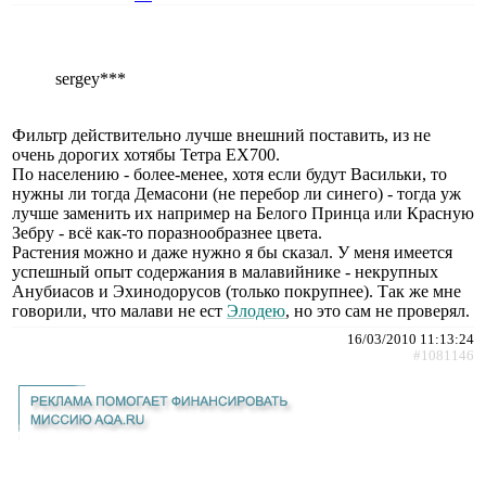
sergey***
Фильтр действительно лучше внешний поставить, из не
очень дорогих хотябы Тетра ЕХ700.
По населению - более-менее, хотя если будут Васильки, то
нужны ли тогда Демасони (не перебор ли синего) - тогда уж
лучше заменить их например на Белого Принца или Красную
Зебру - всё как-то поразнообразнее цвета.
Растения можно и даже нужно я бы сказал. У меня имеется
успешный опыт содержания в малавийнике - некрупных
Анубиасов и Эхинодорусов (только покрупнее). Так же мне
говорили, что малави не ест
Элодею
, но это сам не проверял.
16/03/2010 11:13:24
#1081146