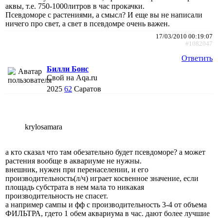
аквы, т.е. 750-1000литров в час прокачки.
Псевдоморе с растениями, а смысл? И еще вы не написали
ничего про свет, а свет в псевдомре очень важен.
17/03/2010 00:19:07
#1082047
Ответить
Билли Бонс
Свой на Aqa.ru
2025
62
Саратов
krylosamara
а кто сказал что там обезательно будет псевдоморе? а может
растения вообще в аквариуме не нужны.
внешник, нужен при перенаселении, и его
производительность(л/ч) играет косвенное значение, если
площадь субстрата в нем мала то никакая
производительность не спасет.
а например сампы и фф с производительность 3-4 от объема
ФИЛЬТРА, гдето 1 обем аквариума в час. дают более лучшие