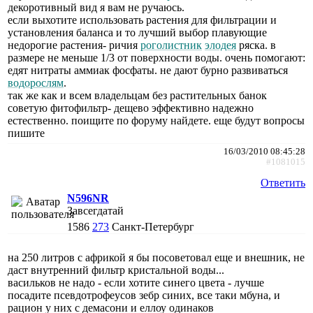
декоротивный вид я вам не ручаюсь.
если выхотите использовать растения для фильтрации и
установления баланса и то лучший выбор плавующие
недорогие растения- ричия
роголистник
элодея
ряска. в
размере не меньше 1/3 от поверхности воды. очень помогают:
едят нитраты аммиак фосфаты. не дают бурно развиваться
водорослям
.
так же как и всем владельцам без растительных банок
советую фитофильтр- дещево эффективно надежно
естественно. поищите по форуму найдете. еще будут вопросы
пишите
16/03/2010 08:45:28
#1081015
Ответить
N596NR
Завсегдатай
1586
273
Санкт-Петербург
на 250 литров с африкой я бы посоветовал еще и внешник, не
даст внутренний фильтр кристальной воды...
васильков не надо - если хотите синего цвета - лучше
посадите псевдотрофеусов зебр синих, все таки мбуна, и
рацион у них с демасони и еллоу одинаков