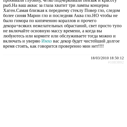
пробивали глубину, чётко подчёркивали пейзаж и красоту
рыб.На ваш аквас за глаза хватит три лампы концерна
Хаген.Самая близкая к переднему стеклу Повер гло, следом
более синяя Марин гло и последняя Аква гло.НО чтобы не
было гимора по кипячению кораллов и прочего
декора+всяких нежелательных обрастаний, свет просто тупо
не включайте основную массу времени, а когда вы
любуютесь или кормите или обслуживаете тогда можно и
включать и уверяю
Имхо
вас декор будет чистейший долгое
время стоять, как говорится проверенно мин нет!!!!
18/03/2010 18:50:12
#1083892