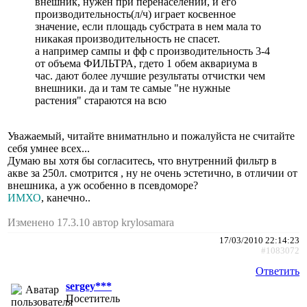
внешник, нужен при перенаселении, и его
производительность(л/ч) играет косвенное
значение, если площадь субстрата в нем мала то
никакая производительность не спасет.
а например сампы и фф с производительность 3-4
от объема ФИЛЬТРА, гдето 1 обем аквариума в
час. дают более лучшие результаты отчистки чем
внешники. да и там те самые "не нужные
растения" стараются на всю
Уважаемый, читайте вниматнльно и пожалуйста не считайте
себя умнее всех...
Думаю вы хотя бы согласитесь, что внутренний фильтр в
акве за 250л. смотрится , ну не очень эстетично, в отличии от
внешника, а уж особенно в псевдоморе?
ИМХО
, канечно..
Изменено 17.3.10 автор krylosamara
17/03/2010 22:14:23
#1083072
Ответить
sergey***
Посетитель