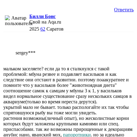
Ответить
Билли Бонс
Свой на Aqa.ru
2025
62
Саратов
sergey***
мальком заселяете? если да то я сталкнулся с такой
проблемой: мбуна резвее и подавляет васильков и как
следствие они отстают в развитии. поэтому поаакуратнее и
помните что у васильков более "животноядная диета"
соотношение самок к самцам у мбуны 3 к 1, у васильков
видел нормальное существование сразу нескольких самцов в
аквариуме(только во время нереста дерутся).
укрытий мало не бывает. только распологайте их так чтобы
спрятовшуюся рыбу вы тоже могли увидеть.
растения возможны(личный опыт), но жесколистные корни
которых будут заложены крупными камнями или спец.
приспасобами. так же возможны прирощенные к декорациям
анубис нано, яванский мох,
папоротники
. но за идеально