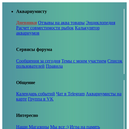
Аквариумисту
Дневники
Отзывы на аква товары
Энциклопедия
Расчет совместимости рыбок
Калькулятор
аквариумов
Сервисы форума
Сообщения за сегодня
Темы с моим участием
Список
пользователей
Правила
Общение
Календарь событий
Чат в Telegram
Аквариумисты на
карте
Группа в VK
Интересно
Наши Магазины
Мы все :)
Игра на память