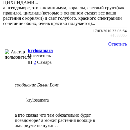
ЦИХЛИДАМИ...
а псевдоморе, это как минимум, кораллы, светлый грунт(как
правило), цихлиды(которые в основном съедят все ваши
растения с корнями) и свет голубого, красного спектра(или
сочетание обоих, очень красиво получается)...
17/03/2010 22:06:54
#1083065
Ответить
krylosamara
Посетитель
81
2
Самара
сообщение Билли Бонс
krylosamara
а кто сказал что там обезательно будет
псевдоморе? а может растения вообще в
аквариуме не нужны.