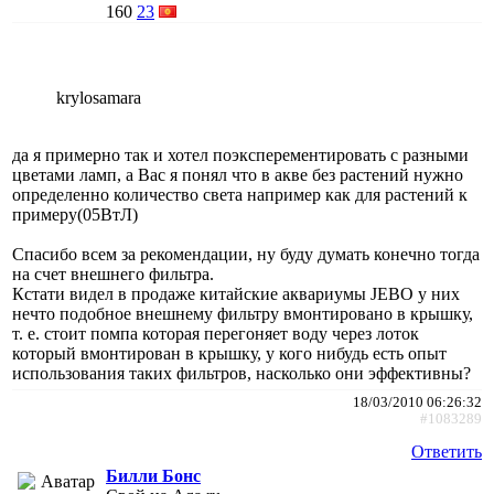
160
23
krylosamara
да я примерно так и хотел поэксперементировать с разными
цветами ламп, а Вас я понял что в акве без растений нужно
определенно количество света например как для растений к
примеру(05ВтЛ)
Спасибо всем за рекомендации, ну буду думать конечно тогда
на счет внешнего фильтра.
Кстати видел в продаже китайские аквариумы JEBO у них
нечто подобное внешнему фильтру вмонтировано в крышку,
т. е. стоит помпа которая перегоняет воду через лоток
который вмонтирован в крышку, у кого нибудь есть опыт
использования таких фильтров, насколько они эффективны?
18/03/2010 06:26:32
#1083289
Ответить
Билли Бонс