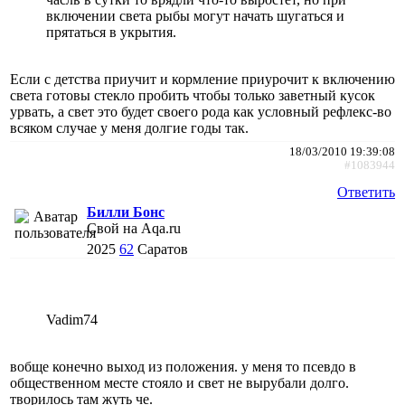
включении света рыбы могут начать шугаться и
прятаться в укрытия.
Если с детства приучит и кормление приурочит к включению
света готовы стекло пробить чтобы только заветный кусок
урвать, а свет это будет своего рода как условный рефлекс-во
всяком случае у меня долгие годы так.
18/03/2010 19:39:08
#1083944
Ответить
Билли Бонс
Свой на Aqa.ru
2025
62
Саратов
Vadim74
вобще конечно выход из положения. у меня то псевдо в
общественном месте стояло и свет не вырубали долго.
творилось там жуть че.