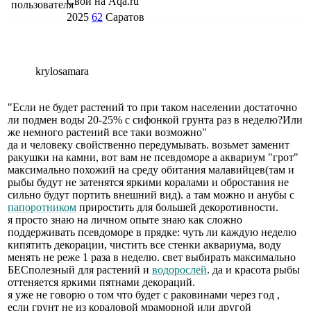
Свой на Aqa.ru
2025
62
Саратов
krylosamara
"Если не будет растений то при таком населении достаточно
ли подмен воды 20-25% с сифонкой грунта раз в неделю?Или
же немного растений все таки возможно"
да и человеку свойственно передумывать. возьмет заменит
ракушки на камни, вот вам не псевдоморе а аквариум "грот"
максимально похожий на среду обитания малавийцев(там и
рыбы будут не затенятся яркими коралами и обростания не
сильно будут портить внешний вид). а там можно и анубы с
папоротником
приростить для большей декоротивности.
я просто знаю на личном опыте знаю как сложно
поддерживать псевдоморе в прядке: чуть ли каждую неделю
кипятить декорации, чистить все стенки аквариума, воду
менять не реже 1 раза в неделю. свет выбирать максимально
БЕСполезный для растений и
водорослей
. да и красота рыбы
оттеняется яркими пятнами декораций.
я уже не говорю о том что будет с раковинами через год ,
если грунт не из кораловой мраморной или другой