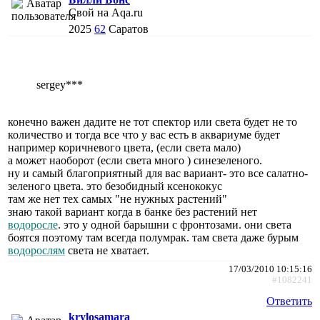
Свой на Aqa.ru
2025
62
Саратов
sergey***
конечно важен дадите не тот спектор или света будет не то
количество и тогда все что у вас есть в аквариуме будет
например коричневого цвета, (если света мало)
а может наоборот (если света много ) синезеленого.
ну и самый благоприятный для вас вариант- это все салатно-
зеленого цвета. это безобидный ксенококус
там же нет тех самых "не нужных растений"
знаю такой вариант когда в банке без растений нет
водоросле
. это у одной барышни с фронтозами. они света
боятся поэтому там всегда полумрак. там света даже бурым
водорослям
света не хватает.
17/03/2010 10:15:16
#1082241
Ответить
krylosamara