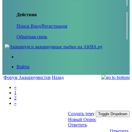
Действия
Поиск
Вход/Регистрация
Обратная связь
Войти
Форум Аквариумистов
Назад
«
1
2
»
Создать тему
Toggle Dropdown
Новый Опрос
Ответить
Ответить