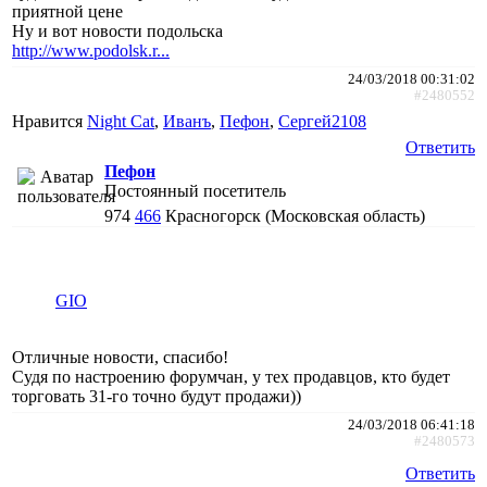
приятной цене
Ну и вот новости подольска
http://www.podolsk.r...
24/03/2018 00:31:02
#2480552
Нравится
Night Cat
,
Иванъ
,
Пефон
,
Сергей2108
Ответить
Пефон
Постоянный посетитель
974
466
Красногорск (Московская область)
GIO
Отличные новости, спасибо!
Судя по настроению форумчан, у тех продавцов, кто будет
торговать 31-го точно будут продажи))
24/03/2018 06:41:18
#2480573
Ответить