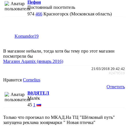
Пефон
Постоянный посетитель
974
466
Красногорск (Московская область)
Komandor19
В магазине небыли, тогда хотя бы тему про этот магазин
посмотрели бы
Магазин Aqamix (январь 2016)
21/03/2018 20:42:42
#2479519
Нравится
Cornelius
Ответить
В0ДЯТЕЛ
Малёк
45
1
Только что проезжал по МКАД.На ТЦ "Шёлковый путь"
запущена реклама зооярмарки " Новая птичка"