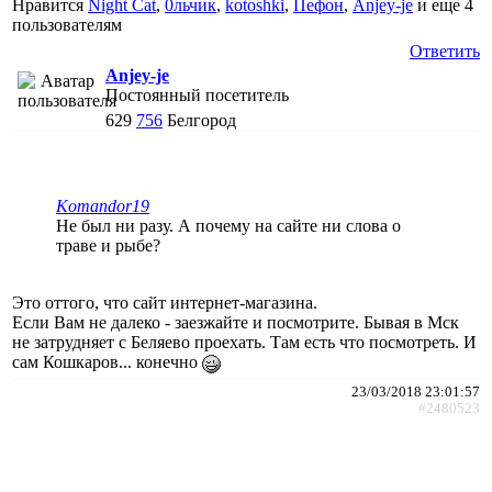
Нравится
Night Cat
,
0льчик
,
kotoshki
,
Пефон
,
Anjey-je
и еще
4
пользователям
Ответить
Anjey-je
Постоянный посетитель
629
756
Белгород
Komandor19
Не был ни разу. А почему на сайте ни слова о
траве и рыбе?
Это оттого, что сайт интернет-магазина.
Если Вам не далеко - заезжайте и посмотрите. Бывая в Мск
не затрудняет с Беляево проехать. Там есть что посмотреть. И
сам Кошкаров... конечно
23/03/2018 23:01:57
#2480523