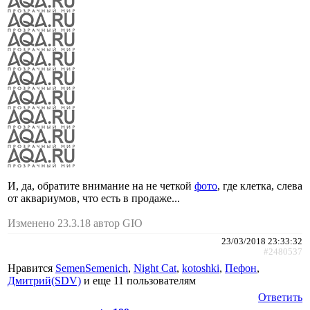
И, да, обратите внимание на не четкой
фото
, где клетка, слева
от аквариумов, что есть в продаже...
Изменено 23.3.18 автор GIO
23/03/2018 23:33:32
#2480537
Нравится
SemenSemenich
,
Night Cat
,
kotoshki
,
Пефон
,
Дмитрий(SDV)
и еще
11 пользователям
Ответить