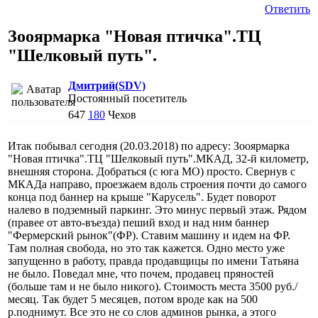
Ответить
Зооярмарка "Новая птичка".ТЦ
"Шелковый путь".
Дмитрий(SDV)
Постоянный посетитель
647
180
Чехов
Итак побывал сегодня (20.03.2018) по адресу: Зооярмарка
"Новая птичка".ТЦ "Шелковый путь".МКАД, 32-й километр,
внешняя сторона. Добраться (с юга МО) просто. Свернув с
МКАДа направо, проезжаем вдоль строения почти до самого
конца под баннер на крыше "Карусель". Будет поворот
налево в подземный паркинг. Это минус первый этаж. Рядом
(правее от авто-въезда) пеший вход и над ним баннер
"Фермерский рынок"(ФР). Ставим машину и идем на ФР.
Там полная свобода, но это так кажется. Одно место уже
запущенно в работу, правда продавщицы по имени Татьяна
не было. Поведал мне, что почем, продавец пряностей
(больше там и не было никого). Стоимость места 3500 руб./
месяц. Так будет 5 месяцев, потом вроде как на 500
р.поднимут. Все это не со слов админов рынка, а этого