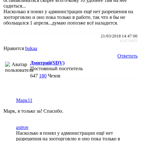
останавливаться скорее всего-кому то удобнее там на неё
садиться...
Насколько я понял у администрации ещё нет разрешения на
зооторговлю и оно пока только в работе, так что я бы не
обольщался 1 апреля...думаю попозже всё наладится.
21/03/2018 14:47:00
#2479405
Нравится
bukaa
Ответить
Дмитрий(SDV)
Постоянный посетитель
647
180
Чехов
Марк11
Марк, я только за! Спасибо.
astron
Насколько я понял у администрации ещё нет
разрешения на зооторговлю и оно пока только в