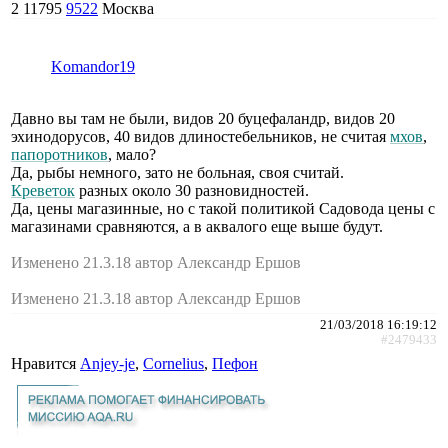
2
11795
9522
Москва
Komandor19
Давно вы там не были, видов 20 буцефаландр, видов 20
эхинодорусов, 40 видов длиностебельников, не считая
мхов
,
папоротников
, мало?
Да, рыбы немного, зато не больная, своя считай.
Креветок
разных около 30 разновидностей.
Да, цены магазинные, но с такой политикой Садовода цены с
магазинами сравняются, а в аквалого еще выше будут.
Изменено 21.3.18 автор Александр Ершов
Изменено 21.3.18 автор Александр Ершов
21/03/2018 16:19:12
#2479433
Нравится
Anjey-je
,
Cornelius
,
Пефон