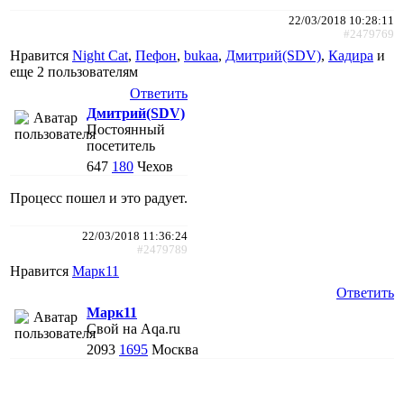
22/03/2018 10:28:11
#2479769
Нравится
Night Cat
,
Пефон
,
bukaa
,
Дмитрий(SDV)
,
Кадира
и
еще
2 пользователям
Ответить
Дмитрий(SDV)
Постоянный
посетитель
647
180
Чехов
Процесс пошел и это радует.
22/03/2018 11:36:24
#2479789
Нравится
Марк11
Ответить
Марк11
Свой на Aqa.ru
2093
1695
Москва