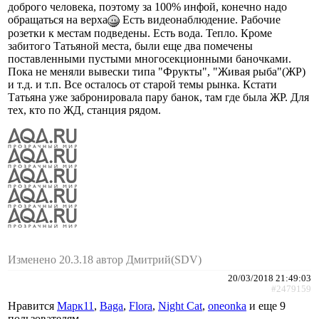
доброго человека, поэтому за 100% инфой, конечно надо
обращаться на верха
Есть видеонаблюдение. Рабочие
розетки к местам подведены. Есть вода. Тепло. Кроме
забитого Татьяной места, были еще два помечены
поставленными пустыми многосекционными баночками.
Пока не меняли вывески типа "Фрукты", "Живая рыба"(ЖР)
и т.д. и т.п. Все осталось от старой темы рынка. Кстати
Татьяна уже забронировала пару банок, там где была ЖР. Для
тех, кто по ЖД, станция рядом.
Изменено 20.3.18 автор Дмитрий(SDV)
20/03/2018 21:49:03
#2479159
Нравится
Марк11
,
Baga
,
Flora
,
Night Cat
,
oneonka
и еще
9
пользователям