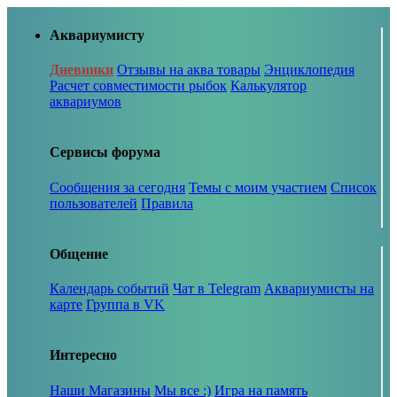
Аквариумисту
Дневники
Отзывы на аква товары
Энциклопедия
Расчет совместимости рыбок
Калькулятор
аквариумов
Сервисы форума
Сообщения за сегодня
Темы с моим участием
Список
пользователей
Правила
Общение
Календарь событий
Чат в Telegram
Аквариумисты на
карте
Группа в VK
Интересно
Наши Магазины
Мы все :)
Игра на память