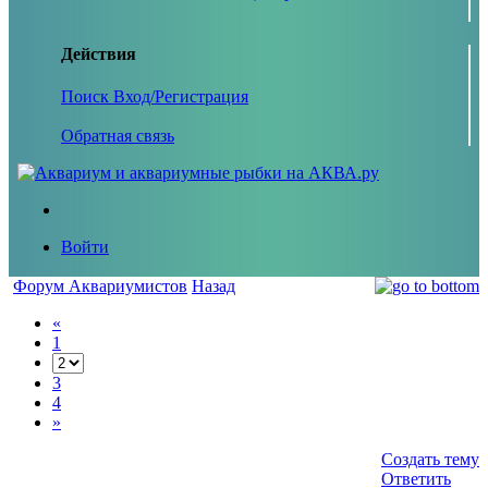
Действия
Поиск
Вход/Регистрация
Обратная связь
Войти
Форум Аквариумистов
Назад
«
1
3
4
»
Создать тему
Ответить