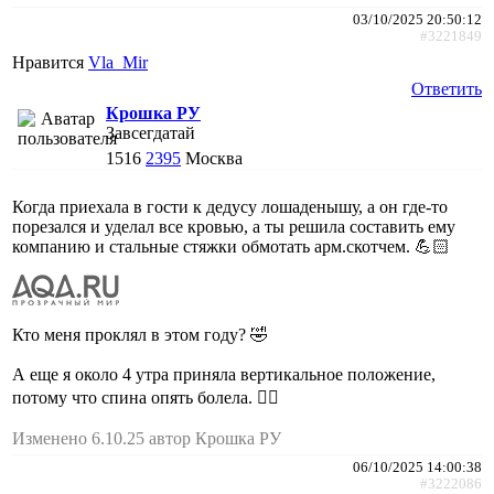
03/10/2025 20:50:12
#3221849
Нравится
Vla_Mir
Ответить
Крошка РУ
Завсегдатай
1516
2395
Москва
Когда приехала в гости к дедусу лошаденышу, а он где-то
порезался и уделал все кровью, а ты решила составить ему
компанию и стальные стяжки обмотать арм.скотчем. 💪🏻
Кто меня проклял в этом году? 🤣
А еще я около 4 утра приняла вертикальное положение,
потому что спина опять болела. 🤦‍♀️
Изменено 6.10.25 автор Крошка РУ
06/10/2025 14:00:38
#3222086