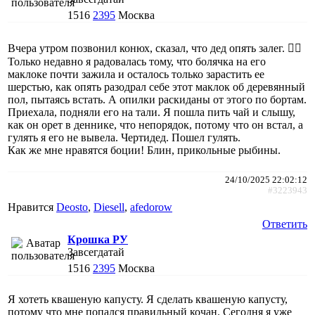
1516
2395
Москва
Вчера утром позвонил конюх, сказал, что дед опять залег. 🤦‍♀️
Только недавно я радовалась тому, что болячка на его
маклоке почти зажила и осталось только зарастить ее
шерстью, как опять разодрал себе этот маклок об деревянный
пол, пытаясь встать. А опилки раскиданы от этого по бортам.
Приехала, подняли его на тали. Я пошла пить чай и слышу,
как он орет в деннике, что непорядок, потому что он встал, а
гулять я его не вывела. Чертидед. Пошел гулять.
Как же мне нравятся боции! Блин, прикольные рыбины.
24/10/2025 22:02:12
#3223943
Нравится
Deosto
,
Diesell
,
afedorow
Ответить
Крошка РУ
Завсегдатай
1516
2395
Москва
Я хотеть квашеную капусту. Я сделать квашеную капусту,
потому что мне попался правильный кочан. Сегодня я уже