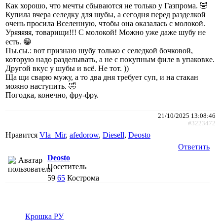
Как хорошо, что мечты сбываются не только у Газпрома. 🤣
Купила вчера селедку для шубы, а сегодня перед разделкой
очень просила Вселенную, чтобы она оказалась с молокой.
Уряяяяя, товарищи!!! С молокой! Можно уже даже шубу не
есть. 😁
Пы.сы.: вот признаю шубу только с селедкой бочковой,
которую надо разделывать, а не с покупным филе в упаковке.
Другой вкус у шубы и всё. Не тот. ))
Ща щи сварю мужу, а то два дня требует суп, и на стакан
можно наступить. 🤣
Погодка, конечно, фру-фру.
21/10/2025 13:08:46
#3223472
Нравится
Vla_Mir
,
afedorow
,
Diesell
,
Deosto
Ответить
Deosto
Посетитель
59
65
Кострома
Крошка РУ