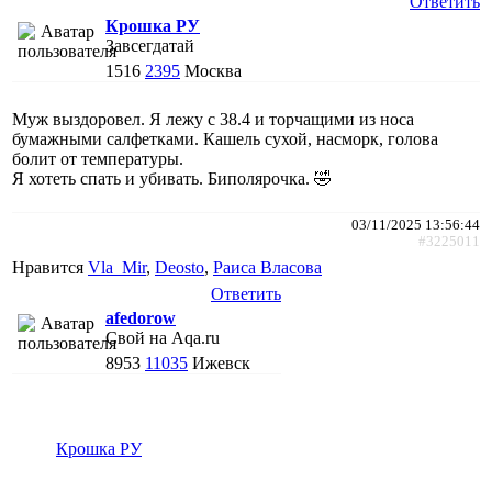
Ответить
Крошка РУ
Завсегдатай
1516
2395
Москва
Муж выздоровел. Я лежу с 38.4 и торчащими из носа
бумажными салфетками. Кашель сухой, насморк, голова
болит от температуры.
Я хотеть спать и убивать. Биполярочка. 🤣
03/11/2025 13:56:44
#3225011
Нравится
Vla_Mir
,
Deosto
,
Раиса Власова
Ответить
afedorow
Свой на Aqa.ru
8953
11035
Ижевск
Крошка РУ