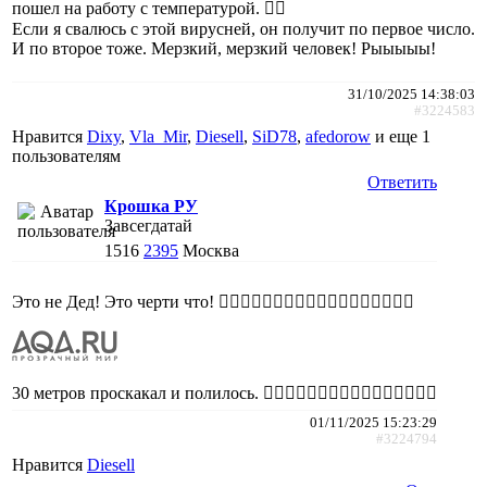
пошел на работу с температурой. 🤦‍♀️
Если я свалюсь с этой вирусней, он получит по первое число.
И по второе тоже. Мерзкий, мерзкий человек! Рыыыыы!
31/10/2025 14:38:03
#3224583
Нравится
Dixy
,
Vla_Mir
,
Diesell
,
SiD78
,
afedorow
и еще
1
пользователям
Ответить
Крошка РУ
Завсегдатай
1516
2395
Москва
Это не Дед! Это черти что! 🤦‍♀️🤦‍♀️🤦‍♀️🤦‍♀️🤦‍♀️🤦‍♀️🤦‍♀️🤦‍♀️🤦‍♀️
30 метров проскакал и полилось. 🤦‍♀️🤦‍♀️🤦‍♀️🤦‍♀️🤦‍♀️🤦‍♀️🤦‍♀️🤦‍♀️
01/11/2025 15:23:29
#3224794
Нравится
Diesell