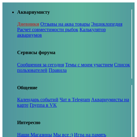
Аквариумисту
Дневники
Отзывы на аква товары
Энциклопедия
Расчет совместимости рыбок
Калькулятор
аквариумов
Сервисы форума
Сообщения за сегодня
Темы с моим участием
Список
пользователей
Правила
Общение
Календарь событий
Чат в Telegram
Аквариумисты на
карте
Группа в VK
Интересно
Наши Магазины
Мы все :)
Игра на память