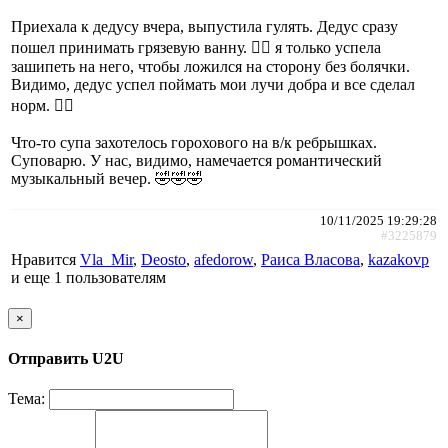
Приехала к дедусу вчера, выпустила гулять. Дедус сразу
пошел принимать грязевую ванну. 🤦‍♀️ я только успела
зашипеть на него, чтобы ложился на сторону без болячки.
Видимо, дедус успел поймать мои лучи добра и все сделал
норм. 👌🏻
Что-то супа захотелось горохового на в/к ребрышках.
Суповарю. У нас, видимо, намечается романтический
музыкальный вечер. 🤣🤣🤣
10/11/2025 19:29:28
#3225879
Нравится
Vla_Mir
,
Deosto
,
afedorow
,
Раиса Власова
,
kazakovp
и еще
1 пользователям
×
Отправить U2U
Тема: