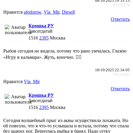
08/10/2025 19:33:15
#3222276
Нравится
afedorow
,
Vla_Mir
,
Diesell
Ответить
Крошка РУ
Завсегдатай
1516
2395
Москва
Рыбов сегодня не видела, потому что рано умчалась. Глазею
«Игру в кальмара». Жуть, конечно. 🤦‍♀️
18/10/2025 22:34:05
#3223202
Нравится
Vla_Mir
Ответить
Крошка РУ
Завсегдатай
1516
2395
Москва
Сегодня волшебный прыг из аквы осуществила лохаката. Но
ей повезло, что я что-то услышала и встала, потому что спала
без задних ног. Вернулась рыбка в банку. Надо сетку