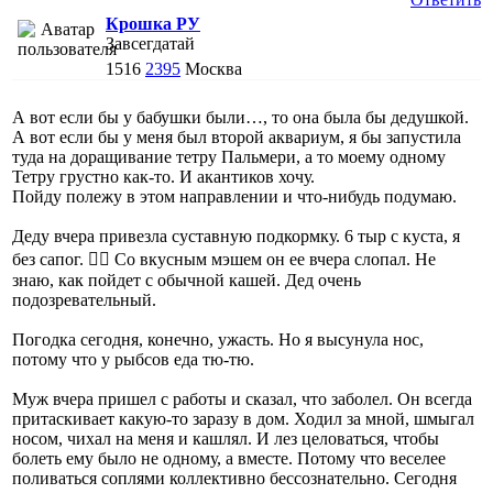
Крошка РУ
Завсегдатай
1516
2395
Москва
А вот если бы у бабушки были…, то она была бы дедушкой.
А вот если бы у меня был второй аквариум, я бы запустила
туда на доращивание тетру Пальмери, а то моему одному
Тетру грустно как-то. И акантиков хочу.
Пойду полежу в этом направлении и что-нибудь подумаю.
Деду вчера привезла суставную подкормку. 6 тыр с куста, я
без сапог. 🤦‍♀️ Со вкусным мэшем он ее вчера слопал. Не
знаю, как пойдет с обычной кашей. Дед очень
подозревательный.
Погодка сегодня, конечно, ужасть. Но я высунула нос,
потому что у рыбсов еда тю-тю.
Муж вчера пришел с работы и сказал, что заболел. Он всегда
притаскивает какую-то заразу в дом. Ходил за мной, шмыгал
носом, чихал на меня и кашлял. И лез целоваться, чтобы
болеть ему было не одному, а вместе. Потому что веселее
поливаться соплями коллективно бессознательно. Сегодня