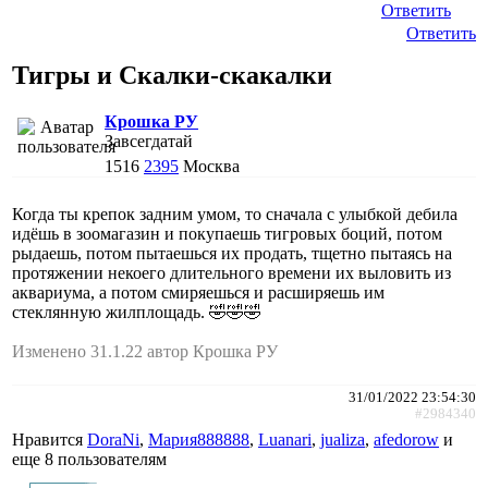
Ответить
Ответить
Тигры и Скалки-скакалки
Крошка РУ
Завсегдатай
1516
2395
Москва
Когда ты крепок задним умом, то сначала с улыбкой дебила
идёшь в зоомагазин и покупаешь тигровых боций, потом
рыдаешь, потом пытаешься их продать, тщетно пытаясь на
протяжении некоего длительного времени их выловить из
аквариума, а потом смиряешься и расширяешь им
стеклянную жилплощадь. 🤣🤣🤣
Изменено 31.1.22 автор Крошка РУ
31/01/2022 23:54:30
#2984340
Нравится
DoraNi
,
Мария888888
,
Luanari
,
jualiza
,
afedorow
и
еще
8 пользователям