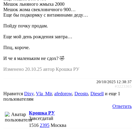
Мешок льняного жмыха 2000
Мешок жома свекловичного 900…
Еще бы подкормку с витаминами деду…
Пойду почку продам.
Еще мой день рождения завтра…
Ппц, короче.
И че я маленьким не сдох? 🤣
Изменено 20.10.25 автор Крошка РУ
20/10/2025 12:38:37
#3223365
Нравится
Dixy
,
Vla_Mir
,
afedorow
,
Deosto
,
Diesell
и еще
1
пользователям
Ответить
Крошка РУ
Завсегдатай
1516
2395
Москва