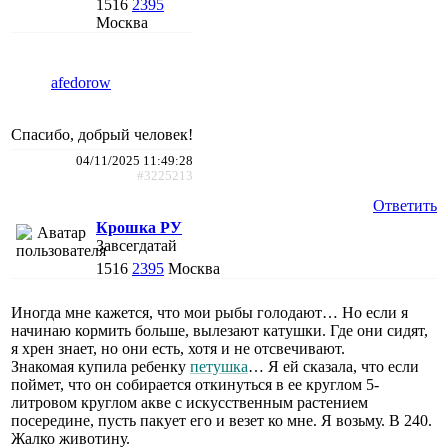
1516
2395
Москва
afedorow
Спасибо, добрый человек!
04/11/2025 11:49:28
#3225213
Ответить
Крошка РУ
Завсегдатай
1516
2395
Москва
Иногда мне кажется, что мои рыбы голодают… Но если я
начинаю кормить больше, вылезают катушки. Где они сидят,
я хрен знает, но они есть, хотя и не отсвечивают.
Знакомая купила ребенку
петушка
… Я ей сказала, что если
поймет, что он собирается откинуться в ее круглом 5-
литровом круглом акве с искусственным растением
посередине, пусть пакует его и везет ко мне. Я возьму. В 240.
Жалко животину.