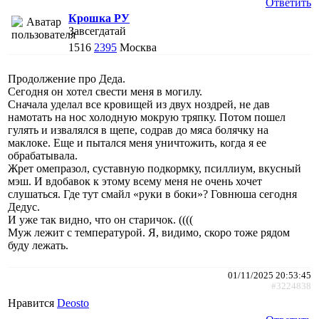
Ответить
Крошка РУ
Завсегдатай
1516
2395
Москва
Продолжение про Деда.
Сегодня он хотел свести меня в могилу.
Сначала уделал все кровищей из двух ноздрей, не дав
намотать на нос холодную мокрую тряпку. Потом пошел
гулять и извалялся в щепе, содрав до мяса болячку на
маклоке. Еще и пытался меня уничтожить, когда я ее
обрабатывала.
Жрет омепразол, суставную подкормку, псиллиум, вкусный
мэш. И вдобавок к этому всему меня не очень хочет
слушаться. Где тут смайл «руки в боки»? Говнюша сегодня
Дедус.
И уже так видно, что он старичок. ((((
Муж лежит с температурой. Я, видимо, скоро тоже рядом
буду лежать.
01/11/2025 20:53:45
#3224838
Нравится
Deosto