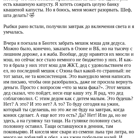
есть квашеную капусту. Я хотеть сожрать целую банку
квашеной капусты. Но я боюсь, меня может разорвать. Шеф,
шта делать? 🤣
Рыбки рано встали, получили завтрак до включения света и я
умчалась.
Вчера я поехала в Биотех забрать мешок мэша для дедуса.
Можно было, конечно, заказать в Озоне и ВБ, но на тысячу с
лишним дороже, а я жаба. Вообще, деду нравятся их мюсли и
мэш, но сейчас все стало немного не бюджетно у них. И как-
то я брала у них этот мэш для ЖКТ, дед с удовольствием его
ел, но последний мешок с Озона был какой-то странный: не
тот запах, не та консистенция. Это вынудило меня написать
им письмо, чтобы они разобрались, даже не просила вернуть
деньги. Просто с вопросом «что за маза фака?». Этот мешок
дед сказал, что пойдет, неси еще кашу эту. Я рад, что дед
соблаговолил. С этим дедом как с дитем малым. Это будешь?
Нет? А это? И это нет? А то? То буду сегодня на ужин,
который ты сделаешь, но это же не буду на завтрак, когда
конюх сделает. А еще вот это есть? Да? Нет! Или да, но не
здесь, а на гулянку таз тащи. На гулянке половину съел,
половину оставил. Тащи оставшуюся в денник, там
поковыряю. И киселя мне свари из семени льна три литра, но
много не добавляй в обед, а на ужин побольше налей. И