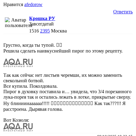
Нравится
afedorow
Ответить
Крошка РУ
Завсегдатай
1516
2395
Москва
Грустно, когда ты тупой. 🤦‍♀️
Решила сделать наивкуснейший пирог по этому рецепту.
Так как сейчас нет листьев черемши, их можно заменить
свекольной ботвой.
Все купила. Поколдовала.
Пирог в духовку поставила и… увидела, что 3/4 порезанного
лука-порея так и остались лежать в лотке, прикрытые сверху.
Ну блиииииаааааа!!!!! 🤦‍♀️🤦‍♀️🤦‍♀️🤦‍♀️🤦‍♀️🤦‍♀️🤦‍♀️ Как так???!!! Я
расстроена. Дырявая голова.
Вот Козюля: