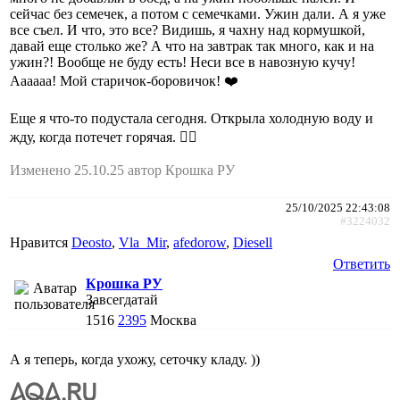
сейчас без семечек, а потом с семечками. Ужин дали. А я уже
все съел. И что, это все? Видишь, я чахну над кормушкой,
давай еще столько же? А что на завтрак так много, как и на
ужин?! Вообще не буду есть! Неси все в навозную кучу!
Аааааа! Мой старичок-боровичок! ❤️
Еще я что-то подустала сегодня. Открыла холодную воду и
жду, когда потечет горячая. 🤦‍♀️
Изменено 25.10.25 автор Крошка РУ
25/10/2025 22:43:08
#3224032
Нравится
Deosto
,
Vla_Mir
,
afedorow
,
Diesell
Ответить
Крошка РУ
Завсегдатай
1516
2395
Москва
А я теперь, когда ухожу, сеточку кладу. ))