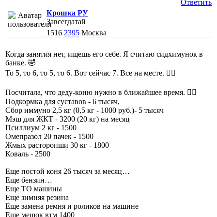
Ответить
Крошка РУ
Завсегдатай
1516
2395
Москва
Когда занятия нет, ищешь его себе. Я считаю сидхимунок в
банке. 🤣
То 5, то 6, то 5, то 6. Вот сейчас 7. Все на месте. 👌🏻
Посчитала, что деду-коню нужно в ближайшее время. 🤦‍♀️
Подкормка для суставов - 6 тысяч,
Сбор иммуно 2,5 кг (0,5 кг - 1000 руб.)- 5 тысяч
Мэш для ЖКТ - 3200 (20 кг) на месяц
Псиллиум 2 кг - 1500
Омепразол 20 пачек - 1500
Жмых расторопши 30 кг - 1800
Коваль - 2500
Еще постой коня 26 тысяч за месяц…
Еще бензин…
Еще ТО машины
Еще зимняя резина
Еще замена ремня и роликов на машине
Еще мешок втм 1400