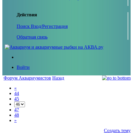
Действия
Поиск
Вход/Регистрация
Обратная связь
Войти
Форум Аквариумистов
Назад
«
44
45
47
48
»
Создать тему