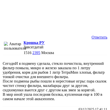
Ответить
Крошка РУ
Завсегдатай
1516
2395
Москва
СегоднИ я подмену сделала, стекло почистила, внутренний
фильтр помыла, микро и железо заказала по 1 литру
удобрения, корм для рыбов 1 литр ТетраМин хлопья, фильтр
тонкой очистки для внешнего фильтра.
После подмены рыбы пошли в нерестовые игры: пара скалок
чистит стенку фильтра, малабарцы друг за другом,
сидхимунки вьются друг с другом как змеи за корягой.
В мир иной ушла последняя боэлка, купленная еще в 100 в
самом начале этой акваэпопеи.
03/12/2025 17:41:11