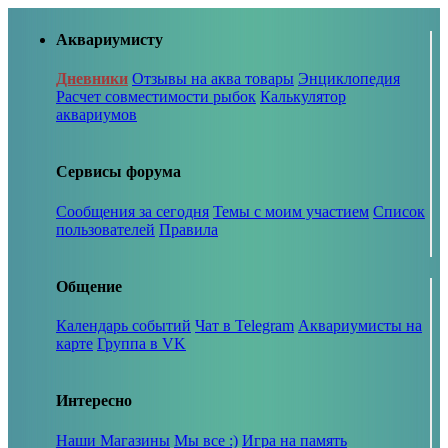
Аквариумисту
Дневники
Отзывы на аква товары
Энциклопедия
Расчет совместимости рыбок
Калькулятор
аквариумов
Сервисы форума
Сообщения за сегодня
Темы с моим участием
Список
пользователей
Правила
Общение
Календарь событий
Чат в Telegram
Аквариумисты на
карте
Группа в VK
Интересно
Наши Магазины
Мы все :)
Игра на память