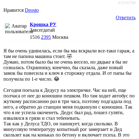
#3226788
Нравится
Deosto
Ответить
Крошка РУ
Завсегдатай
1516
2395
Москва
Я бы очень удивилась, если бы мы вскрыли все-таки гараж, а
там не папина машина стоит. 🤣
Думаю, потом было бы не очень весело, но дядьке я бы не
созналась. Охраннику, конечно, бы сказала, даже новый
замок бы повесила и ключ в сторожку отдала. И от папы бы
получила по 1-е число. 😂
Сегодня поехала к Дедусу на электричке. Час на ней, еще
полчаса от нее до конюшни пешком. Но там ходит автобус по
жуткому расписанию раз в три часа, поэтому подгадала под
него, а обратно до станции меня подкинули с конюшни. Так
что я не успела окоченеть. Дедус был рад, пошел гуляти,
извалялся в грязи и стал тебеневать.
Так как у Делуса ТДО, он паникует, когда скользко. В
минусовую температуру копытный рог замерзает и Дед
скользит как на коньках по бетону и включает психа. В это