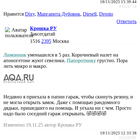
18/11/2025 15:39:44
#3226734
Нравится
Dixy
,
Маргарита Дубовик
,
Diesell
,
Deosto
Ответить
Крошка РУ
Завсегдатай
1516
2395
Москва
Лимонник
уменьшился в 5 раз. Коричневый налет на
апоногетоне жуют севелики.
Папоротнику
грустно. Пора
лить микро и макро.
Недавно я приехала в папин гараж, чтобы скинуть резину, и
не могла открыть замок. Даже с помощью рандомного
дядьки, пришедшего на помощь. И уехала ни с чем. Просто
надо было соседний гараж открывать. 🤣🤣🤣🤣
Изменено 19.11.25 автор Крошка РУ
19/11/2025 12:33:38
#3226781