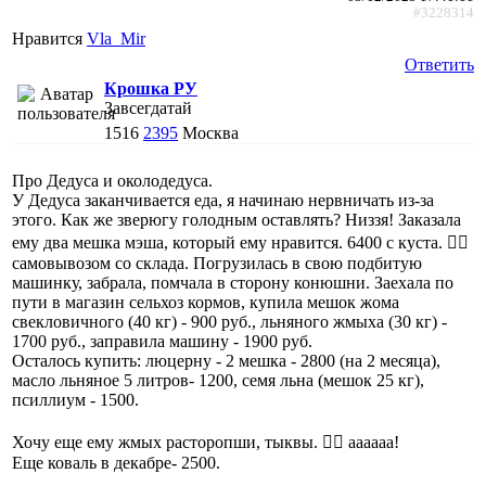
#3228314
Нравится
Vla_Mir
Ответить
Крошка РУ
Завсегдатай
1516
2395
Москва
Про Дедуса и околодедуса.
У Дедуса заканчивается еда, я начинаю нервничать из-за
этого. Как же зверюгу голодным оставлять? Низзя! Заказала
ему два мешка мэша, который ему нравится. 6400 с куста. 🤦‍♀️
самовывозом со склада. Погрузилась в свою подбитую
машинку, забрала, помчала в сторону конюшни. Заехала по
пути в магазин сельхоз кормов, купила мешок жома
свекловичного (40 кг) - 900 руб., льняного жмыха (30 кг) -
1700 руб., заправила машину - 1900 руб.
Осталось купить: люцерну - 2 мешка - 2800 (на 2 месяца),
масло льняное 5 литров- 1200, семя льна (мешок 25 кг),
псиллиум - 1500.
Хочу еще ему жмых расторопши, тыквы. 🤦‍♀️ аааааа!
Еще коваль в декабре- 2500.