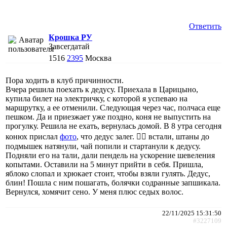
Ответить
Крошка РУ
Завсегдатай
1516
2395
Москва
Пора ходить в клуб причинности.
Вчера решила поехать к дедусу. Приехала в Царицыно,
купила билет на электричку, с которой я успеваю на
маршрутку, а ее отменили. Следующая через час, полчаса еще
пешком. Да и приезжает уже поздно, коня не выпустить на
прогулку. Решила не ехать, вернулась домой. В 8 утра сегодня
конюх прислал
фото
, что дедус залег. 🤦‍♀️ встали, штаны до
подмышек натянули, чай попили и стартанули к дедусу.
Подняли его на тали, дали пендель на ускорение шевеления
копытами. Оставили на 5 минут прийти в себя. Пришла,
яблоко слопал и хрюкает стоит, чтобы взяли гулять. Дедус,
блин! Пошла с ним пошагать, болячки содранные запшикала.
Вернулся, хомячит сено. У меня плюс седых волос.
22/11/2025 15:31:50
#3227109