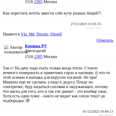
1516
2395
Москва
Как перестать хотеть завести себе кучу разных боций?!
27/11/2025 11:05:15
#3227597
Нравится
Vla_Mir
,
Deosto
,
Diesell
Ответить
Крошка РУ
Завсегдатай
1516
2395
Москва
Так-с! На дачу надо ехать только когда тепло. Стоило
немного померзнуть и приветики горло и насморк. (( что-то
этой осенью я находка для вирусни поганой. Не нра!
Машина еще не сделана, а надо к дедусу. Поеду на
электричке, буду кидаться соплями в окружающих, потому
что маска для того, кто и так еле дышит - это вообще ужас.
Хотя есть один плюс - никто не видит как сопли текут до
подбородка. 🤣
01/12/2025 10:09:13
#3228040