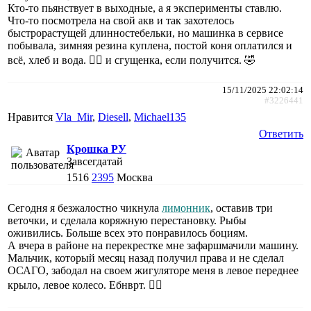
Кто-то пьянствует в выходные, а я эксперименты ставлю.
Что-то посмотрела на свой акв и так захотелось
быстрорастущей длинностебельки, но машинка в сервисе
побывала, зимняя резина куплена, постой коня оплатился и
всё, хлеб и вода. 🤦‍♀️ и сгущенка, если получится. 🤣
15/11/2025 22:02:14
#3226441
Нравится
Vla_Mir
,
Diesell
,
Michael135
Ответить
Крошка РУ
Завсегдатай
1516
2395
Москва
Сегодня я безжалостно чикнула
лимонник
, оставив три
веточки, и сделала коряжную перестановку. Рыбы
оживились. Больше всех это понравилось боциям.
А вчера в районе на перекрестке мне зафаршмачили машину.
Мальчик, который месяц назад получил права и не сделал
ОСАГО, забодал на своем жигуляторе меня в левое переднее
крыло, левое колесо. Ебнврт. 🤷‍♀️