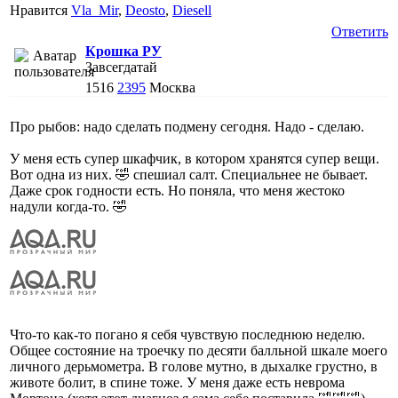
Нравится
Vla_Mir
,
Deosto
,
Diesell
Ответить
Крошка РУ
Завсегдатай
1516
2395
Москва
Про рыбов: надо сделать подмену сегодня. Надо - сделаю.
У меня есть супер шкафчик, в котором хранятся супер вещи.
Вот одна из них. 🤣 спешиал салт. Специальнее не бывает.
Даже срок годности есть. Но поняла, что меня жестоко
надули когда-то. 🤣
Что-то как-то погано я себя чувствую последнюю неделю.
Общее состояние на троечку по десяти балльной шкале моего
личного дерьмометра. В голове мутно, в дыхалке грустно, в
животе болит, в спине тоже. У меня даже есть неврома