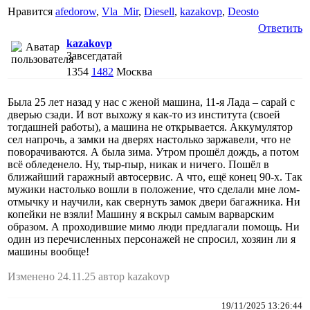
Нравится
afedorow
,
Vla_Mir
,
Diesell
,
kazakovp
,
Deosto
Ответить
kazakovp
Завсегдатай
1354
1482
Москва
Была 25 лет назад у нас с женой машина, 11-я Лада – сарай с
дверью сзади. И вот выхожу я как-то из института (своей
тогдашней работы), а машина не открывается. Аккумулятор
сел напрочь, а замки на дверях настолько заржавели, что не
поворачиваются. А была зима. Утром прошёл дождь, а потом
всё обледенело. Ну, тыр-пыр, никак и ничего. Пошёл в
ближайший гаражный автосервис. А что, ещё конец 90-х. Так
мужики настолько вошли в положение, что сделали мне лом-
отмычку и научили, как свернуть замок двери багажника. Ни
копейки не взяли! Машину я вскрыл самым варварским
образом. А проходившие мимо люди предлагали помощь. Ни
один из перечисленных персонажей не спросил, хозяин ли я
машины вообще!
Изменено 24.11.25 автор kazakovp
19/11/2025 13:26:44