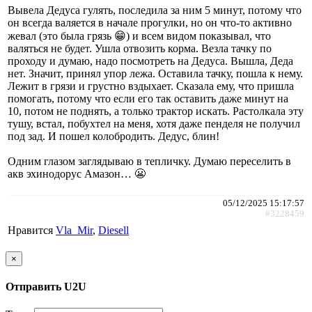
Вывела Дедуса гулять, последила за ним 5 минут, потому что
он всегда валяется в начале прогулки, но он что-то активно
жевал (это была грязь 😁) и всем видом показывал, что
валяться не будет. Ушла отвозить корма. Везла тачку по
проходу и думаю, надо посмотреть на Дедуса. Вышла, Деда
нет. Значит, принял упор лежа. Оставила тачку, пошла к нему.
Лежит в грязи и грустно вздыхает. Сказала ему, что пришла
помогать, потому что если его так оставить даже минут на
10, потом не поднять, а только трактор искать. Растолкала эту
тушу, встал, побухтел на меня, хотя даже пенделя не получил
под зад. И пошел колобродить. Дедус, блин!
Одним глазом заглядываю в тепличку. Думаю переселить в
акв эхинодорус Амазон… 😬
05/12/2025 15:17:57
#3228459
Нравится
Vla_Mir
,
Diesell
×
Отправить U2U