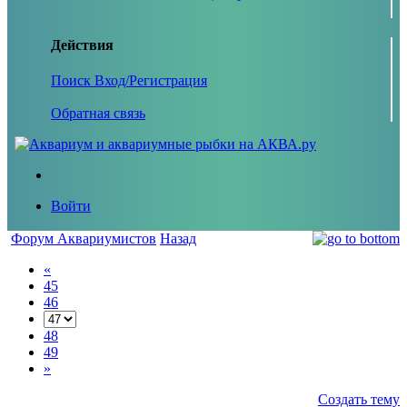
Действия
Поиск
Вход/Регистрация
Обратная связь
Войти
Форум Аквариумистов
Назад
«
45
46
48
49
»
Создать тему