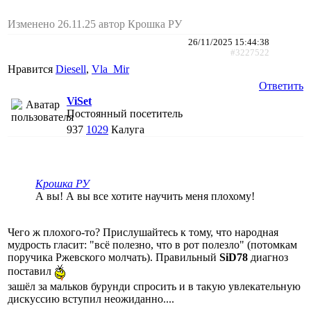
Изменено 26.11.25 автор Крошка РУ
26/11/2025 15:44:38
#3227522
Нравится
Diesell
,
Vla_Mir
Ответить
ViSet
Постоянный посетитель
937
1029
Калуга
Крошка РУ
А вы! А вы все хотите научить меня плохому!
Чего ж плохого-то? Прислушайтесь к тому, что народная
мудрость гласит: "всё полезно, что в рот полезло" (потомкам
поручика Ржевского молчать). Правильный
SiD78
диагноз
поставил
зашёл за мальков бурунди спросить и в такую увлекательную
дискуссию вступил неожиданно....