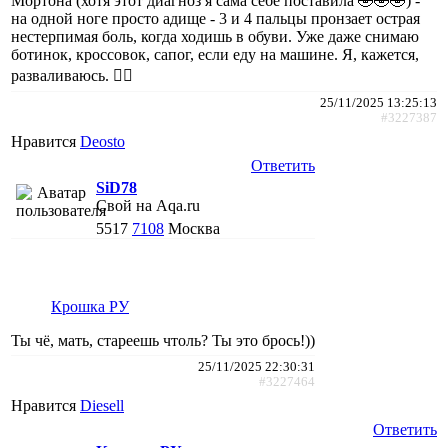
Мортона (хотя этот диагноз я сама себе поставила 🤣🤣🤣) -
на одной ноге просто адище - 3 и 4 пальцы пронзает острая
нестерпимая боль, когда ходишь в обуви. Уже даже снимаю
ботинок, кроссовок, сапог, если еду на машине. Я, кажется,
разваливаюсь. 🤦‍♀️
25/11/2025 13:25:13
#3227387
Нравится
Deosto
Ответить
SiD78
Свой на Aqa.ru
5517
7108
Москва
Крошка РУ
Ты чё, мать, стареешь чтоль? Ты это брось!))
25/11/2025 22:30:31
#3227464
Нравится
Diesell
Ответить