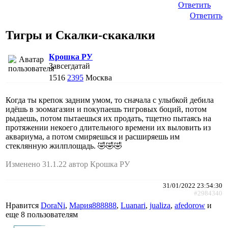
Ответить
Ответить
Тигры и Скалки-скакалки
Крошка РУ
Завсегдатай
1516
2395
Москва
Когда ты крепок задним умом, то сначала с улыбкой дебила
идёшь в зоомагазин и покупаешь тигровых боций, потом
рыдаешь, потом пытаешься их продать, тщетно пытаясь на
протяжении некоего длительного времени их выловить из
аквариума, а потом смиряешься и расширяешь им
стеклянную жилплощадь. 🤣🤣🤣
Изменено 31.1.22 автор Крошка РУ
31/01/2022 23:54:30
#2984340
Нравится
DoraNi
,
Мария888888
,
Luanari
,
jualiza
,
afedorow
и
еще
8 пользователям