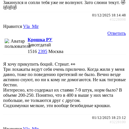
Закинулся и сопли тебя уже не волнуют. Зато слюни текут. 🤣
🤣🤣🤣
01/12/2025 18:14:48
#3228098
Нравится
Vla_Mir
Ответить
Крошка РУ
Завсегдатай
1516
2395
Москва
Я хочу прикупить боций. Стриат. 👀
Три лохакаты ведут себя очень прилично. Когда жили у меня
давно, тоже по поведению претензий не было. Вечно везде
активно снуют, но ни к кому не домогаются. Не как тигровые
бестии.
Интересно, кто содержал их стаями 7-9 штук, норм было? В
объеме 200-250. Понятно, что в 400 в выше у них места
побольше, не толкаются друг с другом.
Сидхимунки мелкие, эти вообще безобидные крошки.
01/12/2025 18:23:12
#3228100
Нравится
Vla_Mir