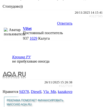
Стопудово))
26/11/2025 14:15:41
#3227505
Ответить
ViSet
Постоянный посетитель
937
1029
Калуга
Крошка РУ
не прибухиваю иногда
26/11/2025 15:26:38
#3227519
Нравится
SiD78
,
Diesell
,
Vla_Mir
,
kazakovp