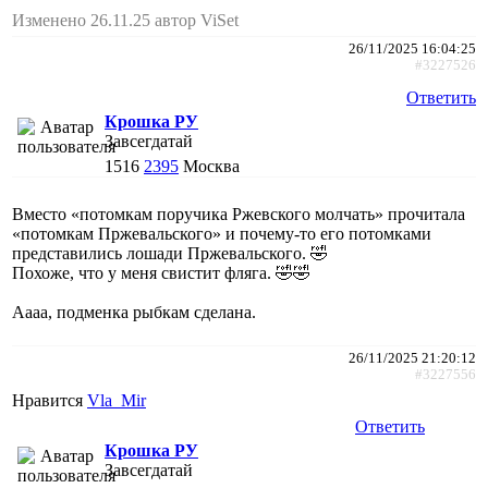
Изменено 26.11.25 автор ViSet
26/11/2025 16:04:25
#3227526
Ответить
Крошка РУ
Завсегдатай
1516
2395
Москва
Вместо «потомкам поручика Ржевского молчать» прочитала
«потомкам Пржевальского» и почему-то его потомками
представились лошади Пржевальского. 🤣
Похоже, что у меня свистит фляга. 🤣🤣
Аааа, подменка рыбкам сделана.
26/11/2025 21:20:12
#3227556
Нравится
Vla_Mir
Ответить
Крошка РУ
Завсегдатай