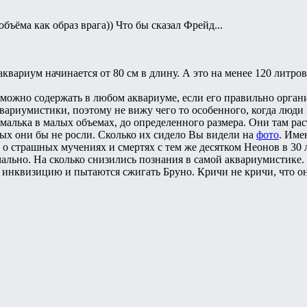
бъёма как образ врага)) Что бы сказал Фрейд...
квариум начинается от 80 см в длину. А это на менее 120 литров
 можно содержать в любом аквариуме, если его правильно орган
квариумистики, поэтому не вижу чего то особенного, когда люди
 малька в малых объемах, до определенного размера. Они там ра
тых они бы не росли. Сколько их сидело Вы видели на
фото
. Име
 о страшных мучениях и смертях с тем же десятком Неонов в 30 
чально. На сколько снизились познания в самой аквариумистике.
 инквизицию и пытаются сжигать Бруно. Кричи не кричи, что он