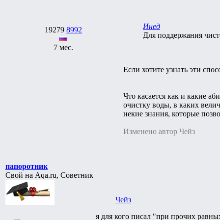
Инед
19279
8992
Для поддержания чисто
7 мес.
Если хотите узнать эти спос
Что касается как и какие а
очистку воды, в каких вели
некие знания, которые позво
Изменено автор Чейз
папоротник
Свой на Aqa.ru, Советник
Чейз
я для кого писал "при прочих равны