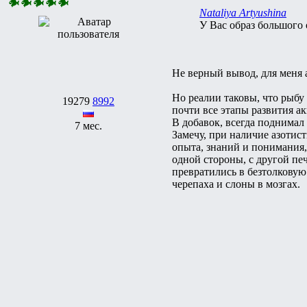
Nataliya Artyushina
У Вас образ большого о
Не верный вывод, для меня а
Но реалии таковы, что рыбу
19279
8992
почти все этапы развития а
В добавок, всегда поднимал
7 мес.
Замечу, при наличие азотис
опыта, знаний и понимания,
одной стороны, с другой пе
превратились в безтолковую
черепаха и слоны в мозгах.