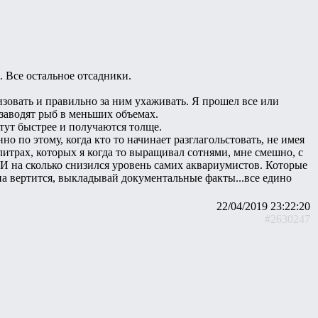
. Все остальное отсадники.
изовать и правильно за ним ухаживать. Я прошел все или
 заводят рыб в меньших объемах.
стут быстрее и получаются толще.
нно по этому, когда кто то начинает разглагольстовать, не имея
литрах, которых я когда то выращивал сотнями, мне смешно, с
 И на сколько снизился уровень самих аквариумистов. Которые
а вертится, выкладывай документальные факты...все едино
22/04/2019 23:22:20
#2630247