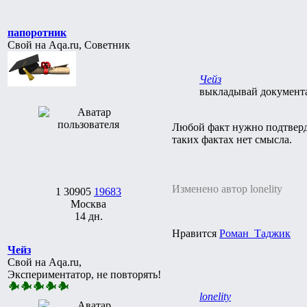
папоротник
Свой на Aqa.ru, Советник
Чейз
выкладывай документ
Любой факт нужно подтверд
таких фактах нет смысла.
Изменено автор lonelity
1
30905
19683
Москва
14 дн.
Нравится
Роман_Таджик
Чейз
Свой на Aqa.ru,
Экспериментатор, не повторять!
lonelity