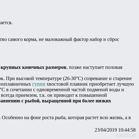
ается.
ство самого корма, не маловажный фактор набор и сброс
е крупных конечных размеров
, позже наступает половая
к. При высокой температуре (26-30°С) созревание и старение
упноплавничных
гуппи
хвостовой плавник приобретает лучшую
°С в сочетании с одновременной частой подменой воды и
 всегда приемлем, т.к. он приводит к повышенной
авнению с рыбой, выращенной при более низких
я. Особенно на фоне роста рыба, которая растет всю жизнь, а в
23/04/2019 10:44:58
#2630320