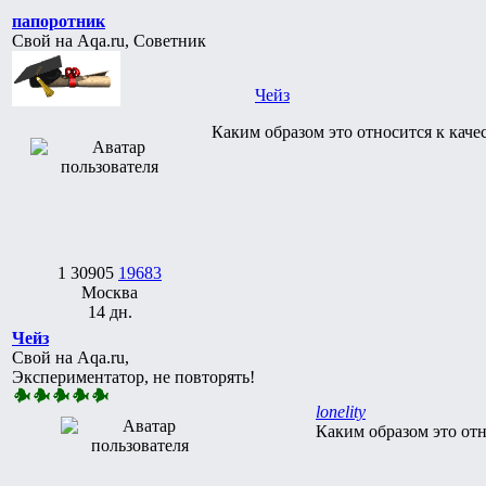
папоротник
Свой на Aqa.ru, Советник
Чейз
Каким образом это относится к каче
1
30905
19683
Москва
14 дн.
Чейз
Свой на Aqa.ru,
Экспериментатор, не повторять!
lonelity
Каким образом это отн