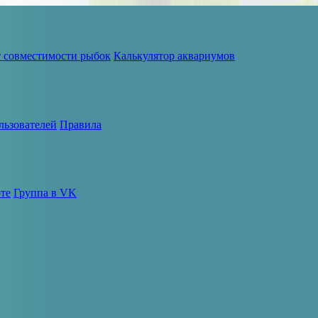
т совместимости рыбок
Калькулятор аквариумов
льзователей
Правила
те
Группа в VK