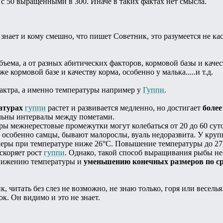
с 50 выращенными в 300. Иначе в таких фактах нет смысла.
знает и кому смешно, что пишет Советник, это разумеется не кас
объема, а от разных абитических факторов, кормовой базы и каче
 кормовой базе и качеству корма, особенно у малька.....и т.д.
актра, а именно температуры например у
Гуппи
.
атурах
гуппи
растет и развивается медленно, но достигает
боле
ельны интервалы между пометами.
ры межнерестовые промежутки могут колебаться от 20 до 60 суто
, особенно самцы, бывают малорослы, вуаль недоразвита. У кр
меры при температуре ниже 26°С. Повышение температуры до 27
скоряет рост
гуппи
. Однако, такой способ выращивания рыбы не
снижению температуры и
уменьшению конечных размеров по ср
к, читать без слез не возможно, не знаю только, горя или весель
к. Он видимо и это не знает.