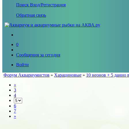
Поиск
Вход/Регистрация
Обратная связь
0
Сообщения за сегодня
Войти
Форум Аквариумистов
»
Харациновые
»
10 неонов + 5 данио 
«
3
4
6
7
»