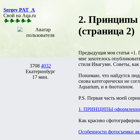
Sergey PAT_A
Свой на Aqa.ru
2. Принципы 
(страница 2)
Предыдущая моя статья «1.
мне захотелось опубликова
стиля Ивагуми. Советы, как
3708
4032
Екатеринбург
Понимаю, что найдутся люд
17 мин.
снова категорически не сог
Aquarium, и в биотопном.
P.S. Первая часть моей сери
1. ПРИНЦИПЫ оформлен
Как красиво сфотографиров
Особенности фотосъемки ак