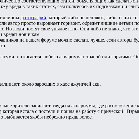
оличество соответствующих статей, объясняющих как сделать ст
ижу вреда в таких статьях, сам пользуюсь их подсказками и счи
 миллионы
фотографий
, который либо не цепляют, либо от них 
сли автор просто выровняет горизонт, обрежет лишние детали по 
. Но люди постят свое унылое г..но. Они либо не знают, что это
и вредят новичкам.
равников на нашем форуме можно сделать лучше, если авторы бу
ет.
вагуми, но касается любого аквариума с травой или корягами. О
залипают. около заросших в хаос джунглей акв.
льше зрители зависают, глядя на аквариумы, где расположение к
, которая встала с постели и пошла на работу с прической «Взр
но выбивается якобы небрежно прядь волос.