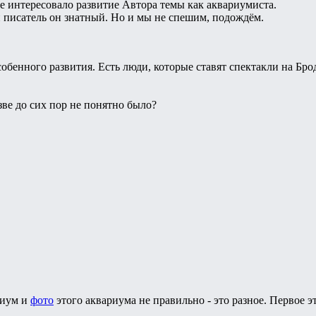
е интересовало развитие Автора темы как аквариумиста.
и писатель он знатный. Но и мы не спешим, подождём.
особенного развития. Есть люди, которые ставят спектакли на Бр
зве до сих пор не понятно было?
риум и
фото
этого аквариума не правильно - это разное. Первое эт