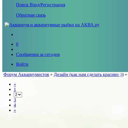
Поиск
Вход/Регистрация
Обратная связь
0
Сообщения за сегодня
Войти
Форум Аквариумистов
»
Дизайн (как нам сделать красиво ;))
«
1
3
4
»