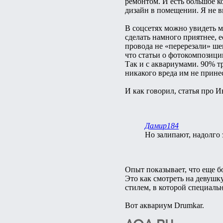
ремонтом. И есть большое к
дизайн в помещении. Я не в
В соцсетях можно увидеть
сделать намного приятнее, е
провода не «перерезали» шею
что статьи о фотокомпозици
Так и с аквариумами. 90% т
никакого вреда им не принес
И как говорил, статья про И
Дамир184
Но залипают, надолго 
Опыт показывает, что еще бо
Это как смотреть на девушку
стилем, в которой специаль
Вот аквариум Drumkar.