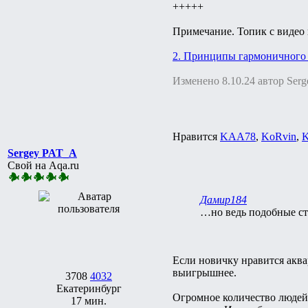
+++++
Примечание. Топик с видео 
2. Принципы гармоничного 
Изменено 8.10.24 автор Ser
Нравится
KAA78
,
KoRvin
,
K
Sergey PAT_A
Свой на Aqa.ru
Дамир184
…но ведь подобные ста
Если новичку нравится аква
выигрышнее.
3708
4032
Екатеринбург
Огромное количество людей 
17 мин.