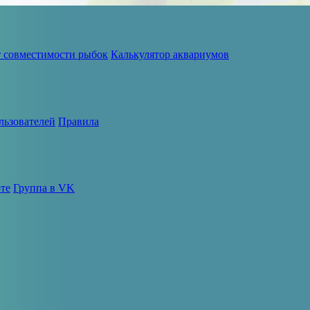
т совместимости рыбок
Калькулятор аквариумов
льзователей
Правила
те
Группа в VK