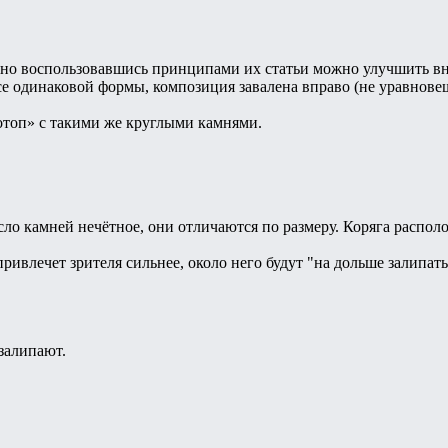
, но воспользовавшись принципами их статьи можно улучшить в
се одинаковой формы, композиция завалена вправо (не уравновеш
отоп» с такими же круглыми камнями.
исло камней нечётное, они отличаются по размеру. Коряга распо
привлечет зрителя сильнее, около него будут "на дольше залипать
залипают.