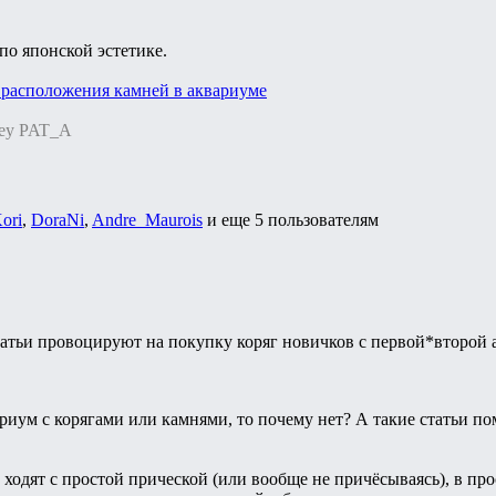
по японской эстетике.
расположения камней в аквариуме
gey PAT_A
ori
,
DoraNi
,
Andre_Maurois
и еще
5 пользователям
тьи провоцируют на покупку коряг новичков с первой*второй ак
риум с корягами или камнями, то почему нет? А такие статьи п
ходят с простой прической (или вообще не причёсываясь), в пр