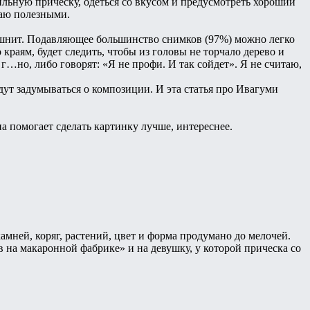
ильную причёску, одеться со вкусом и предусмотреть хороший
таю полезными.
тошнит. Подавляющее большинство снимков (97%) можно легко
краям, будет следить, чтобы из головы не торчало дерево и
 г…но, либо говорят: «Я не профи. И так сойдет». Я не считаю,
дут задумываться о композиции. И эта статья про Ивагуми
на помогает сделать картинку лучше, интереснее.
амней, коряг, растений, цвет и форма продумано до мелочей.
ыв на макаронной фабрике» и на девушку, у которой прическа со