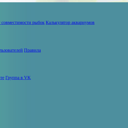
т совместимости рыбок
Калькулятор аквариумов
льзователей
Правила
те
Группа в VK