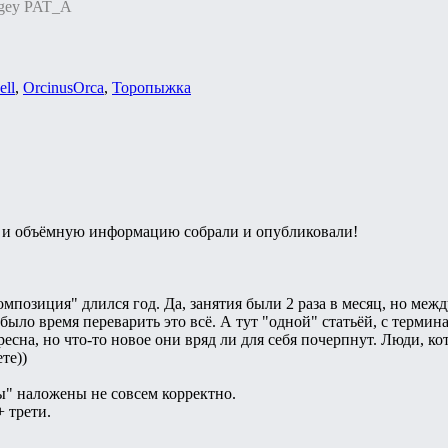
rgey PAT_A
ell
,
ОrcinusОrca
,
Торопыжка
 и объёмную информацию собрали и опубликовали!
композиция" длился год. Да, занятия были 2 раза в месяц, но ме
ас было время переварить это всё. А тут "одной" статьёй, с терм
ресна, но что-то новое они вряд ли для себя почерпнут. Люди, ко
те))
" наложены не совсем корректно.
 трети.