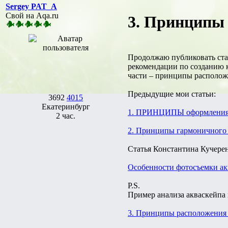
Sergey PAT_A
Свой на Aqa.ru
3. Принципы 
Продолжаю публиковать ста
рекомендации по созданию 
части – принципы расположе
Предыдущие мои статьи:
3692
4015
Екатеринбург
1. ПРИНЦИПЫ оформлен
2 час.
2. Принципы гармоничного 
Статья Константина Кучерен
Особенности фотосъемки ак
P.S.
Пример анализа акваскейпа 
3. Принципы расположения 