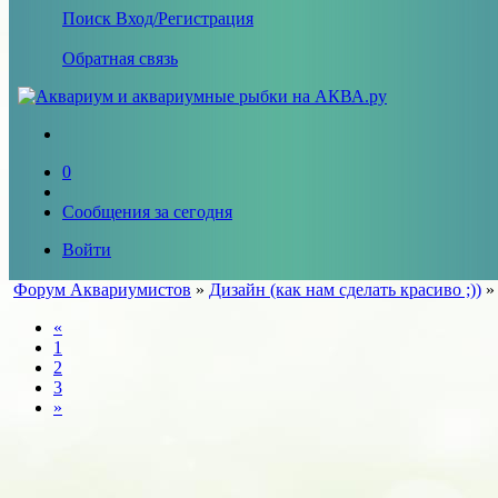
Поиск
Вход/Регистрация
Обратная связь
0
Сообщения за сегодня
Войти
Форум Аквариумистов
»
Дизайн (как нам сделать красиво ;))
«
1
2
3
»