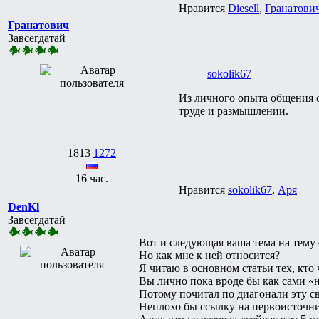
Нравится
Diesell
,
Гранатови
Гранатович
Завсегдатай
sokolik67
Из личного опыта общения с
труде и размышлении.
1813
1272
16 час.
Нравится
sokolik67
,
Аря
DenKl
Завсегдатай
Вот и следующая ваша тема на тему 
Но как мне к ней относится?
Я читаю в основном статьи тех, кто ч
Вы лично пока вроде бы как сами «н
Потому почитал по диагонали эту св
Неплохо бы ссылку на первоисточн