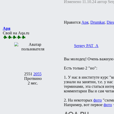
Изменено 11.10.24 автор Se
Нравится
Аря
,
Drumkar
,
Dies
Аря
Свой на Aqa.ru
Sergey PAT_A
Вы молодец! Очень важную
Есть только 2 "но":
2551
2055
1. У нас в институте курс "
Протвино
узнали на занятии, т.е. у н
2 мес.
терминами, эта статься инте
комментарии Вы и сам читае
2. На некоторых
фото
"схемы
Например, вот первое
фото
+