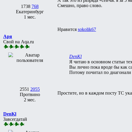
А так это из разряда «сейчас я за 5 
Смешно, право слово.
1738
768
Екатеринбург
1 мес.
Нравится
sokolik67
Аря
Свой на Aqa.ru
DenKl
Я читаю в основном статьи тех,
Вы лично пока вроде бы как са
Потому почитал по диагонали 
2551
2055
Простите, но в каждом посту ТС ука
Протвино
2 мес.
DenKl
Завсегдатай