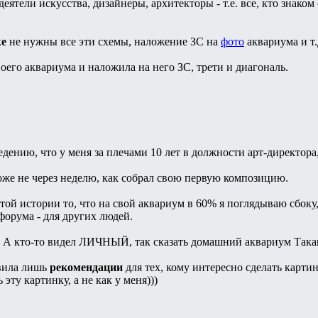
деятели искусства, дизайнеры, архитекторы - т.е. все, кто знако
е
не нужны все эти схемы, наложение ЗС на
фото
аквариума и т.
оего аквариума и наложила на него ЗС, трети и диагональ.
дению, что у меня за плечами 10 лет в должности арт-директора
оже не через неделю, как собрал свою первую композицию.
этой истории то, что на свой аквариум в 60% я поглядываю сбоку
форума - для других людей.
. А кто-то видел ЛИЧНЫЙ, так сказать домашний аквариум Така
авила лишь
рекомендации
для тех, кому интересно сделать карти
 эту картинку, а не как у меня)))