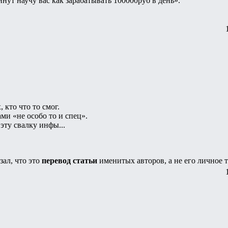
минут научу вас как зарабатывать 100000руб в день».
 кто что то смог.
ми «не особо то и спец».
эту свалку инфы...
зал, что это
перевод статьи
именитых авторов, а не его личное т