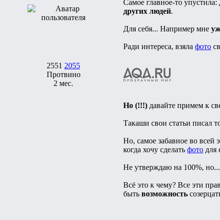
Самое главное-то упустила: 
других людей
.
Для себя... Например мне
уж
Ради интереса, взяла
фото
св
2551
2055
Протвино
2 мес.
Но (!!!)
давайте примем к све
Такаши свои статьи писал т
Но, самое забавное во всей 
когда хочу сделать
фото
для 
Не утверждаю на 100%, но..
Всё это к чему? Все эти пр
быть
возможность
созерцать