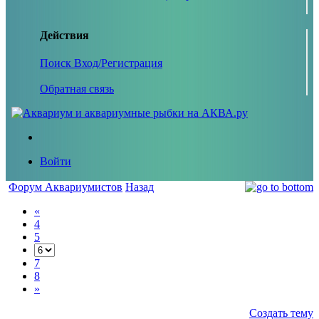
Действия
Поиск
Вход/Регистрация
Обратная связь
Войти
Форум Аквариумистов
Назад
«
4
5
7
8
»
Создать тему