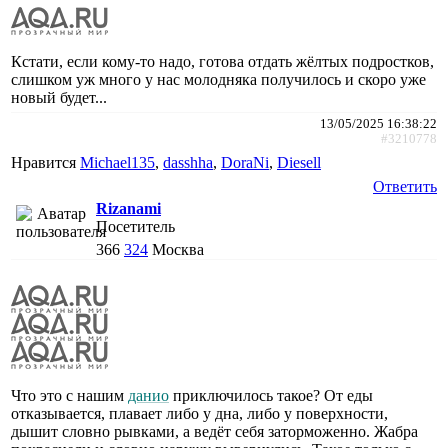
Кстати, если кому-то надо, готова отдать жёлтых подростков,
слишком уж много у нас молодняка получилось и скоро уже
новый будет...
13/05/2025 16:38:22
#3210778
Нравится
Michael135
,
dasshha
,
DoraNi
,
Diesell
Ответить
Rizanami
Посетитель
366
324
Москва
Что это с нашим
данио
приключилось такое? От еды
отказывается, плавает либо у дна, либо у поверхности,
дышит словно рывками, а ведёт себя заторможенно. Жабра