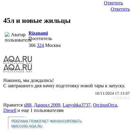
Ответить
Ответить
45л и новые жильцы
Rizanami
Посетитель
366
324
Москва
Наконец, мы дождались!
С завтрашнего дня начну подготовку новой тары к запуску.
16/11/2024 17:13:07
#3181023
Нравится
sl88
,
Даниил 2009
,
Lapyshka3737
,
ОrcinusОrca
,
Diesell
и еще
1 пользователям