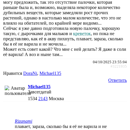
могу предложить, так это отсутствие палочки, которая
раньше была и, возможно, выделяла некоторое количество
дубильных веществ, которые замедляли рост прочих
растений, однако в настолько малом количестве, что это не
влияло на обитателей, по крайней мере видимо...
Сейчас я уже давно подготовила новую палочку, хорошую
такую, с дырочками для мальков и
креветок
, но пока не
представляю, как её в акву пихнуть, плавает, зараза, сколько
бы я её не варила и не мочила...
Может есть совет какой? Что мне с ней делать? Я даже в соли
её варила! А воз и ныне там...
04/10/2025 23:55:04
#3221935
Нравится
DoraNi
,
Michael135
Ответить
Michael135
Завсегдатай
1534
2143
Москва
Rizanami
плавает, зараза, сколько бы я её не варила и не