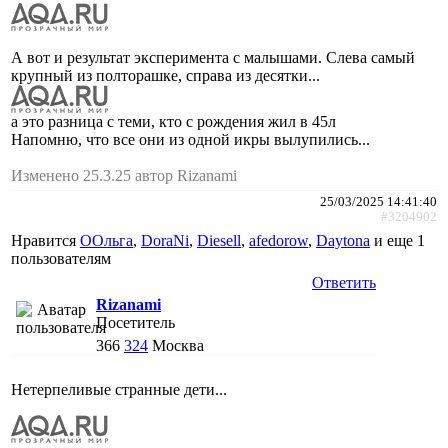
А вот и результат эксперимента с малышами. Слева самый
крупный из полторашке, справа из десятки...
а это разница с теми, кто с рождения жил в 45л
Напомню, что все они из одной икры вылупились...
Изменено 25.3.25 автор Rizanami
25/03/2025 14:41:40
#3204902
Нравится
ООльга
,
DoraNi
,
Diesell
,
afedorow
,
Daytona
и еще
1
пользователям
Ответить
Rizanami
Посетитель
366
324
Москва
Нетерпеливые странные дети...