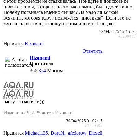
с этой проблемой не сталкивалась. Поищите в поисковике
похожие темы, которых, насколько помню, было достаточно.
Почему появилась именно сейчас? Да мало ли всякой
всячины, которая вдруг появляется "ниоткуда". Если это не
жуткое нашествие, отношусь спокойно и наблюдаю.
28/04/2025 15:15:10
#3209455
Нравится
Rizanami
Ответить
Rizanami
Посетитель
366
324
Москва
растут козявочки)))
Изменено 29.4.25 автор Rizanami
30/04/2025 01:02:15
#3209595
Нравится
Michael135
,
DoraNi
,
afedorow
,
Diesell