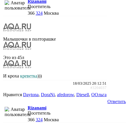
Rizanami
Посетитель
366
324
Москва
Малышочки в полторашке
Это из 45л
И кроха
креветка
)))
18/03/2025 20:12:51
#3204037
Нравится
Daytona
,
DoraNi
,
afedorow
,
Diesell
,
ООльга
Ответить
Rizanami
Посетитель
366
324
Москва