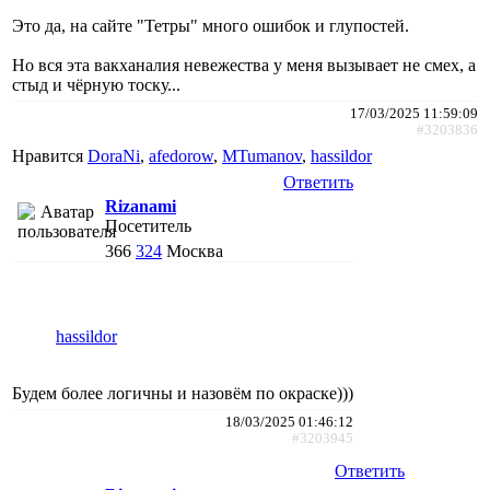
Это да, на сайте "Тетры" много ошибок и глупостей.
Но вся эта вакханалия невежества у меня вызывает не смех, а
стыд и чёрную тоску...
17/03/2025 11:59:09
#3203836
Нравится
DoraNi
,
afedorow
,
MTumanov
,
hassildor
Ответить
Rizanami
Посетитель
366
324
Москва
hassildor
Будем более логичны и назовём по окраске)))
18/03/2025 01:46:12
#3203945
Ответить