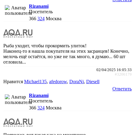
Rizanami
Посетитель
366
324
Москва
Рыба уходит, чтобы прокормить улиток!
Наконец-то я нашла покупателя на этих засранцев! Конечно,
мелочь ещё остаётся, но уже не так много, я думаю... 60 шт
отловила...
02/04/2025 16:05:33
#3206179
Нравится
Michael135
,
afedorow
,
DoraNi
,
Diesell
Ответить
Rizanami
Посетитель
366
324
Москва
Появилась вот такая кака на монетнице...