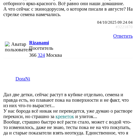
отборного ярко-красного. Всё равно они наши домашние.
А что сейчас с эхинодорусом, о котором писали в августе? На
стрелке семена намечались.
04/10/2025 09:24:04
#3221870
Ответить
Rizanami
Посетитель
366
324
Москва
DoraNi
Дал две детки, сейчас растут в кубике отдельно, семена и
правда есть, но плавают пока на поверхности и не факт, что
из них что-то вырастет...
У нас борода всё никак не переведется, уже думаю о растворе
перекиси, но страшно за
креветок
и улиток...
Вообще, страшно быстро всё расти стало, может с водой что-
то изменилось, даже не знаю, тесты пока не на что покупать,
да и старые показатели взять неоткуда. Единственное, что я