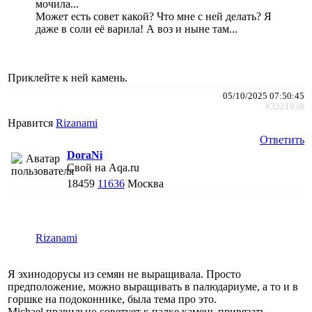
мочила...
Может есть совет какой? Что мне с ней делать? Я
даже в соли её варила! А воз и ныне там...
Приклейте к ней камень.
05/10/2025 07:50:45
#3221938
Нравится
Rizanami
Ответить
DoraNi
Свой на Aqa.ru
18459
11636
Москва
Rizanami
Я эхинодорусы из семян не выращивала. Просто
предположение, можно выращивать в палюдариуме, а то и в
горшке на подоконнике, была тема про это.
Michael правильно советует к палке камень привязать.