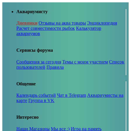
Аквариумисту
Дневники
Отзывы на аква товары
Энциклопедия
Расчет совместимости рыбок
Калькулятор
аквариумов
Сервисы форума
Сообщения за сегодня
Темы с моим участием
Список
пользователей
Правила
Общение
Календарь событий
Чат в Telegram
Аквариумисты на
карте
Группа в VK
Интересно
Наши Магазины
Мы все :)
Игра на память