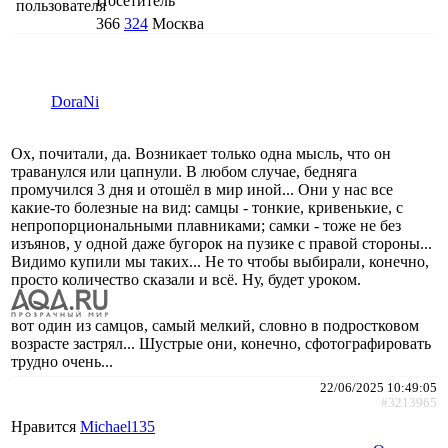
Посетитель
366
324
Москва
DoraNi
Ох, почитали, да. Возникает только одна мысль, что он
траванулся или цапнули. В любом случае, бедняга
промучился 3 дня и отошёл в мир иной... Они у нас все
какие-то болезные на вид: самцы - тонкие, кривенькие, с
непропорциональными плавниками; самки - тоже не без
изъянов, у одной даже бугорок на пузике с правой стороны...
Видимо купили мы таких... Не то чтобы выбирали, конечно,
просто количество сказали и всё. Ну, будет уроком.
вот один из самцов, самый мелкий, словно в подростковом
возрасте застрял... Шустрые они, конечно, сфотографировать
трудно очень...
22/06/2025 10:49:05
#3213965
Нравится
Michael135