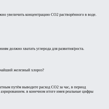
ужно увеличить концентрацию СО2 растворённого в воде.
иям должно хватать углерода для развития/роста.
очайший железный хлороз?
тным путём выводите расход СО2 за час, в период
2 аэрированием. в конечном итоге имея реальные цифры