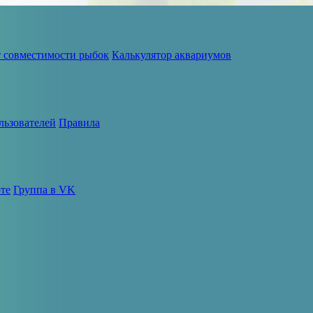
т совместимости рыбок
Калькулятор аквариумов
льзователей
Правила
те
Группа в VK