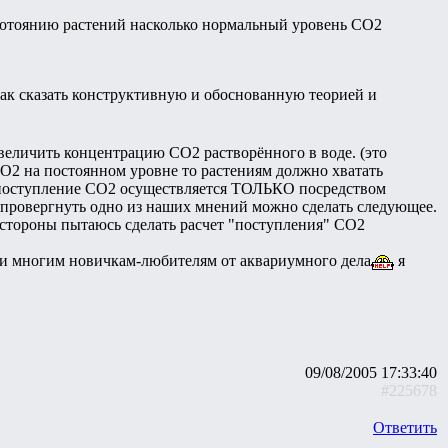
о сотоянию растений насколько нормальный уровень СО2
так сказать конструктивную и обоснованную теорией и
величить концентрацию СО2 растворённого в воде. (это
О2 на постоянном уровне то растениям должно хватать
ия поступление СО2 осуществляется ТОЛЬКО посредством
 опровергнуть одно из наших мнений можно сделать следующее.
 стороны пытаюсь сделать расчет "поступления" СО2
о и многим новичкам-любителям от аквариумного дела
я
09/08/2005 17:33:40
#225678
Ответить