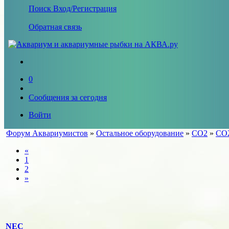
Поиск
Вход/Регистрация
Обратная связь
0
Сообщения за сегодня
Войти
Форум Аквариумистов
»
Остальное оборудование
»
СО2
»
CO2
«
1
2
»
NEC