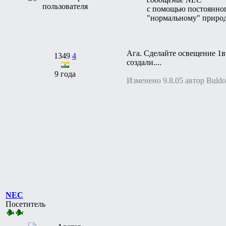
с помощью постоянного
"нормальному" природ
Ага. Сделайте освещение 1в
1349
4
создали....
9 года
Изменено 9.8.05 автор Buldo
NEC
Посетитель