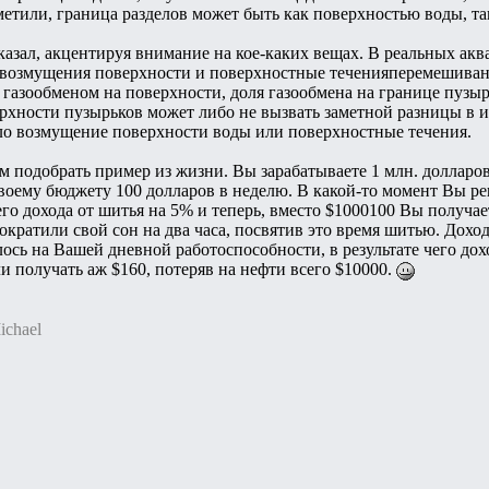
етили, граница разделов может быть как поверхностью воды, та
сказал, акцентируя внимание на кое-каких вещах. В реальных ак
возмущения поверхности и поверхностные теченияперемешивание
 газообменом на поверхности, доля газообмена на границе пузы
рхности пузырьков может либо не вызвать заметной разницы в 
ло возмущение поверхности воды или поверхностные течения.
ем подобрать пример из жизни. Вы зарабатываете 1 млн. долларо
своему бюджету 100 долларов в неделю. В какой-то момент Вы ре
о дохода от шитья на 5% и теперь, вместо $1000100 Вы получае
ократили свой сон на два часа, посвятив это время шитью. Дохо
илось на Вашей дневной работоспособности, в результате чего д
ли получать аж $160, потеряв на нефти всего $10000.
ichael