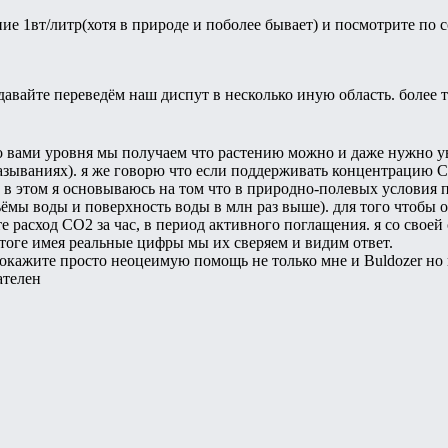
ние 1вт/литр(хотя в природе и поболее бывает) и посмотрите п
давайте переведём наш диспут в несколько иную область. более 
о вами уровня мы получаем что растению можно и даже нужно у
зываниях). я же говорю что если поддерживать концентрацию С
а. в этом я основываюсь на том что в природно-полевых услов
ъёмы воды и поверхность воды в млн раз выше). для того чтобы
расход СО2 за час, в период активного поглащения. я со своей
тоге имея реальные цифры мы их сверяем и видим ответ.
ы окажите просто неоцеимую помощь не только мне и Buldozer н
ателен