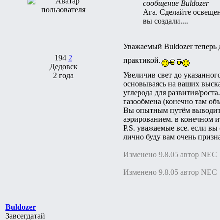
сообщение Buldozer
Ага. Сделайте освеще
вы создали....
Уважаемый Buldozer теперь 
194
2
практикой.
Дедовск
Увеличив свет до указанног
2 года
основываясь на ваших выска
углерода для развития/рост
газообмена (конечно там об
Вы опытным путём выводите 
аэрированием. в конечном и
P.S. уважаемые все. если в
лично буду вам очень призн
Изменено 9.8.05 автор NEC
Изменено 9.8.05 автор NEC
Buldozer
Завсегдатай