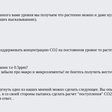
занного вами уровня мы получаем что растению можно и даже н
аших высказываниях).
поддерживать концентрацию СО2 на постоянном уровне то растен
нии т.е 0.5ppm?
 забыли про макро и микроэлементы! не боитесь получить жест
ергнуть одно из наших мнений можно сделать следующее. Вы опы
. я со своей стороны пытаюсь сделать расчет "поступления" СО
ответ. .