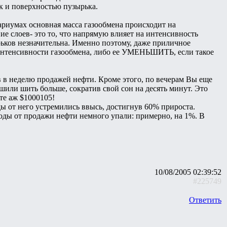
к и поверхностью пузырька.
вариумах основная масса газообмена происходит на
 слоев- это то, что напрямую влияет на интенсивность
рьков незначительна. Именно поэтому, даже приличное
интенсивности газообмена, либо ее УМЕНЬШИТЬ, если такое
в в неделю продажей нефти. Кроме этого, по вечерам Вы еще
шили шить больше, сократив свой сон на десять минут. Это
те аж $1000105!
ды от него устремились ввысь, достигнув 60% прироста.
оходы от продажи нефти немного упали: примерно, на 1%. В
10/08/2005 02:39:52
#225749
Ответить