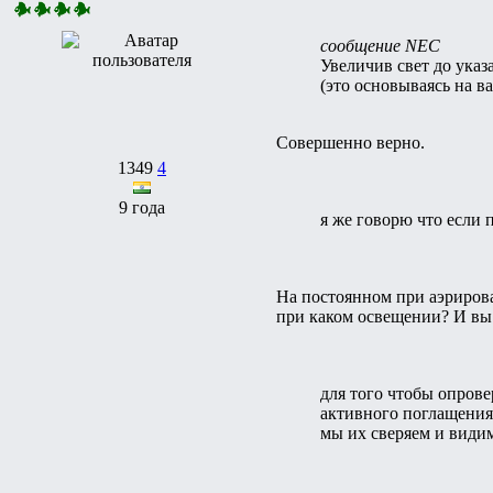
сообщение NEC
Увеличив свет до ука
(это основываясь на в
Совершенно верно.
1349
4
9 года
я же говорю что если 
На постоянном при аэрирова
при каком освещении? И вы
для того чтобы опров
активного поглащения
мы их сверяем и видим 