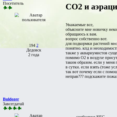
Посетитель
CO2 и аэраци
Уважаемые все,
объясните мне новичку неко
обращаюсь к вам.
вопрос собственно вот.
для подкормки растений мно
194
2
понятно. кпд и неоходимост
Дедовск
также у аквариумистов суще
2 года
помимо О2 в воздухе присут
таким образом. если у меня 
в сутки. если взять (тоже у
так вот почему если с помощ
неправ??? подскажите пожал
Buldozer
Завсегдатай
сообщение NEC