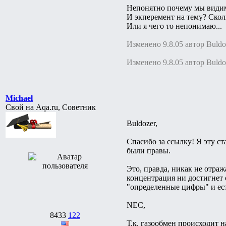
Непонятно почему мы видим?
И экперемент на тему? Скол
Или я чего то непонимаю...
Изменено 9.8.05 автор Buldo
Изменено 9.8.05 автор Buldo
Michael
Свой на Aqa.ru, Советник
Buldozer,
Спасибо за ссылку! Я эту ст
были правы.
Это, правда, никак не отраж
концентрация ни достигнет
"определенные цифры" и ест
NEC,
8433
122
Т.к. газообмен происходит 