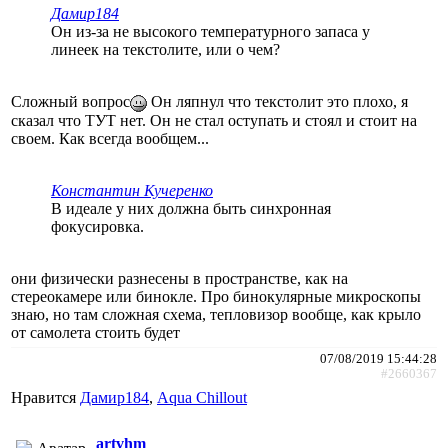
Дамир184
Он из-за не высокого температурного запаса у
линеек на текстолите, или о чем?
Сложный вопрос
Он ляпнул что текстолит это плохо, я
сказал что ТУТ нет. Он не стал оступать и стоял и стоит на
своем. Как всегда вообщем...
Константин Кучеренко
В идеале у них должна быть синхронная
фокусировка.
они физически разнесены в пространстве, как на
стереокамере или бинокле. Про бинокулярные микроскопы
знаю, но там сложная схема, тепловизор вообще, как крыло
от самолета стоить будет
07/08/2019 15:44:28
#2660367
Нравится
Дамир184
,
Aqua Chillout
artvhm