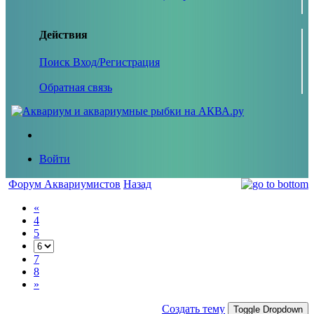
Действия
Поиск
Вход/Регистрация
Обратная связь
Войти
Форум Аквариумистов
Назад
«
4
5
7
8
»
Создать тему
Toggle Dropdown