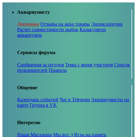
Аквариумисту
Дневники
Отзывы на аква товары
Энциклопедия
Расчет совместимости рыбок
Калькулятор
аквариумов
Сервисы форума
Сообщения за сегодня
Темы с моим участием
Список
пользователей
Правила
Общение
Календарь событий
Чат в Telegram
Аквариумисты на
карте
Группа в VK
Интересно
Наши Магазины
Мы все :)
Игра на память