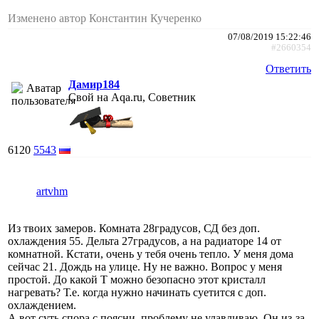
Изменено автор Константин Кучеренко
07/08/2019 15:22:46
#2660354
Ответить
Дамир184
Свой на Aqa.ru, Советник
6120
5543
artvhm
Из твоих замеров. Комната 28градусов, СД без доп.
охлаждения 55. Дельта 27градусов, а на радиаторе 14 от
комнатной. Кстати, очень у тебя очень тепло. У меня дома
сейчас 21. Дождь на улице. Ну не важно. Вопрос у меня
простой. До какой Т можно безопасно этот кристалл
нагревать? Т.е. когда нужно начинать суетится с доп.
охлаждением.
А вот суть спора с поясни, проблему не улавливаю. Он из-за