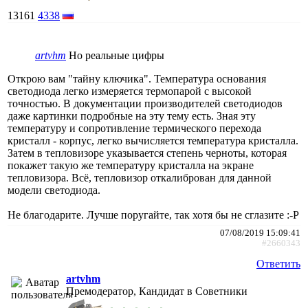
13161
4338
artvhm
Но реальные цифры
Открою вам "тайну ключика". Температура основания
светодиода легко измеряется термопарой с высокой
точностью. В документации производителей светодиодов
даже картинки подробные на эту тему есть. Зная эту
температуру и сопротивление термического перехода
кристалл - корпус, легко вычисляется температура кристалла.
Затем в тепловизоре указывается степень черноты, которая
покажет такую же температуру кристалла на экране
тепловизора. Всё, тепловизор откалиброван для данной
модели светодиода.
Не благодарите. Лучше поругайте, так хотя бы не сглазите :-P
07/08/2019 15:09:41
#2660343
Ответить
artvhm
Премодератор, Кандидат в Советники