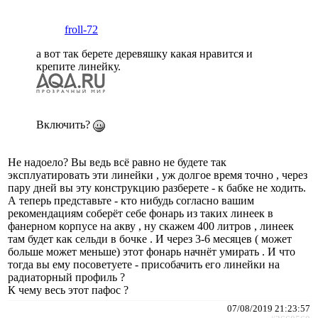
froll-72
а вот так берете деревяшку какая нравится и
крепите линейку.
Включить?
Не надоело? Вы ведь всё равно не будете так
эксплуатировать эти линейки , уж долгое время точно , через
пару дней вы эту конструкцию разберете - к бабке не ходить.
А теперь представьте - кто нибудь согласно вашим
рекомендациям соберёт себе фонарь из таких линеек в
фанерном корпусе на акву , ну скажем 400 литров , линеек
там будет как сельди в бочке . И через 3-6 месяцев ( может
больше может меньше) этот фонарь начнёт умирать . И что
тогда вы ему посоветуете - присобачить его линейки на
радиаторный профиль ?
К чему весь этот пафос ?
07/08/2019 21:23:57