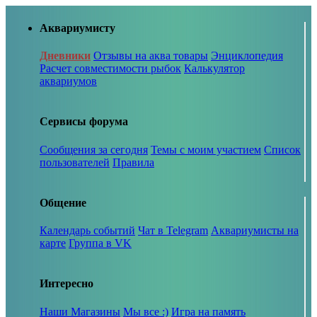
Аквариумисту
Дневники
Отзывы на аква товары
Энциклопедия
Расчет совместимости рыбок
Калькулятор
аквариумов
Сервисы форума
Сообщения за сегодня
Темы с моим участием
Список
пользователей
Правила
Общение
Календарь событий
Чат в Telegram
Аквариумисты на
карте
Группа в VK
Интересно
Наши Магазины
Мы все :)
Игра на память