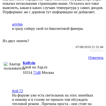
показал несколькими страницами выше. Осталось все-таки
выяснить, какая в каких случаях температура у самих диодов.
Перформанс же с деревом тут информации не добавляет.
artvhm
я сразу соберу свой из бакелитовой фанеры.
Из двух линеек?
07/08/2019 21:52:46
#2660582
Ответить
KoRvin
Свой на Aqa.ru
10314
7148
Москва
froll-72
На форуме уже есть светильник на этих линейках
и никому и в голову не пришло там обсуждать
тепловой режим . Причина проста - они стоят на