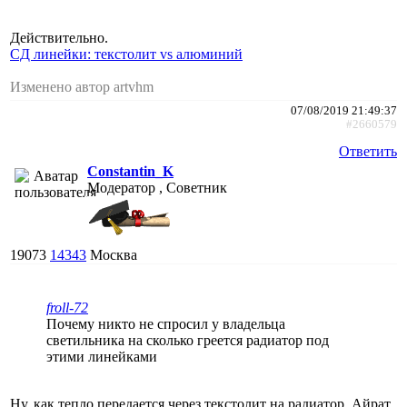
Действительно.
CД линейки: текстолит vs алюминий
Изменено автор artvhm
07/08/2019 21:49:37
#2660579
Ответить
Constantin_K
Модератор , Советник
19073
14343
Москва
froll-72
Почему никто не спросил у владельца
светильника на сколько греется радиатор под
этими линейками
Ну, как тепло передается через текстолит на радиатор, Айрат