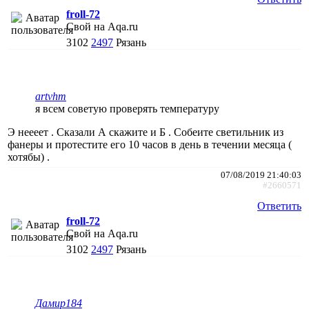
froll-72
Свой на Aqa.ru
3102
2497
Рязань
artvhm
я всем советую проверять температуру
Э неееет . Сказали А скажите и Б . Собеите светильник из
фанеры и протестите его 10 часов в день в течении месяца (
хотябы) .
07/08/2019 21:40:03
#2660571
Ответить
froll-72
Свой на Aqa.ru
3102
2497
Рязань
Дамир184