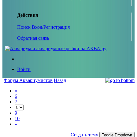
Действия
Поиск
Вход/Регистрация
Обратная связь
Войти
Форум Аквариумистов
Назад
«
6
7
9
10
»
Создать тему
Toggle Dropdown