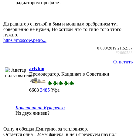
радиатором профиле .
Да радиатор с пяткой в 5мм и мощным оребрением тут
совершенно не нужен, Но хотябы что то типо того этого
нужно.
https://moscow.petro...
07/08/2019 21:52:57
#2660583
Ответить
artvhm
Премодератор, Кандидат в Советники
6608
3485
Уфа
Константин Кучеренко
Из двух линеек?
Одну я обещал Дмитрию, за тепловизор.
Остается одна - 24мм фанера, в ней фрезеруем паз под