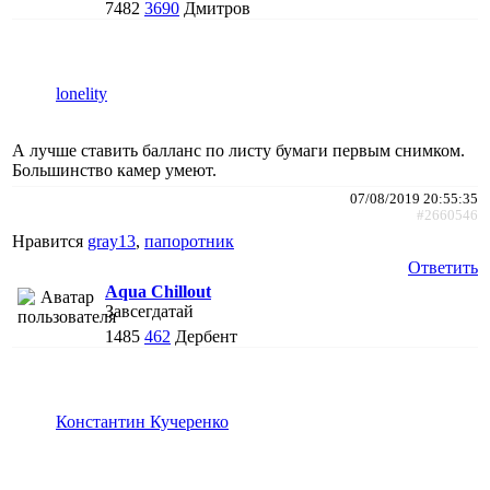
7482
3690
Дмитров
lonelity
А лучше ставить балланс по листу бумаги первым снимком.
Большинство камер умеют.
07/08/2019 20:55:35
#2660546
Нравится
gray13
,
папоротник
Ответить
Aqua Chillout
Завсегдатай
1485
462
Дербент
Константин Кучеренко