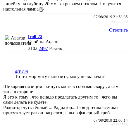
линейку на глубину 20 мм, закрываем стеклом. Получится
настольная лампа
07/08/2019 21:58:35
#2660586
Ответить
froll-72
Свой на Aqa.ru
3102
2497
Рязань
artvhm
То тех мор могу включить, могу не включать
Шикарная позиция - кинуть кость в собачью свару , а сам
типа в стороне...
Я это к тому , что ненадо предлагать другим то , чего вы
сами делать не будете.
Радиатор чуть тёплый ... Радиатор... Лтвод тепла всетаки
присутствует раз он нагрелся , а вы в фанерный гроб...
07/08/2019 22:00:14
#2660588