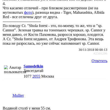
4.
Что касаемо отличий - при близком рассмотрении (не на
мутноватых
фото
), разница видна - Tiger, Maharashtra, Albida
Red - все отличны друг от друга.
-------------------------------
По поводу Cr. "Shola forest - это, по-моему, то же, что и "sp.
Cannor". Зеленая травка на тоненьких черешках. sp. Cannor у
меня давно, от Кости Пахомова, разросся хорошо, плодится.
А Cr. "Shola forest недавно, от Андрея Трифонова. Эта вещь
пока не разрослась, но уже сейчас напоминает sp. Cannor.
30/11/2018 00:00:13
#2566206
Ответить
Samodelkin
Завсегдатай
1077
2055
Москва
Mullier
Водяной столб у меня 55 см.