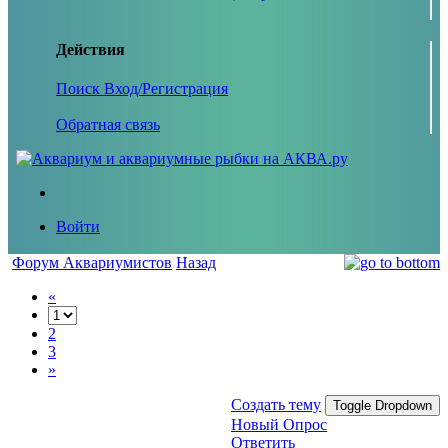
Действия
Поиск
Вход/Регистрация
Обратная связь
Войти
Форум Аквариумистов
Назад
«
2
3
»
Создать тему
Toggle Dropdown
Новый Опрос
Ответить