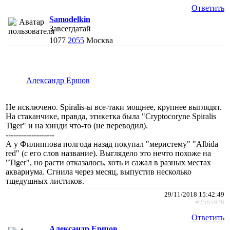
Ответить
Samodelkin
Завсегдатай
1077
2055
Москва
Александр Ершов
Не исключено. Spiralis-ы все-таки мощнее, крупнее выглядят.
На стаканчике, правда, этикетка была "Cryptocoryne Spiralis
Tiger" и на хинди что-то (не переводил).
-------------------
А у Филиппова полгода назад покупал "меристему" "Albida
red" (с его слов название). Выглядело это нечто похоже на
"Tiger", но расти отказалось, хоть и сажал в разных местах
аквариума. Сгнила через месяц, выпустив несколько
тщедушных листиков.
29/11/2018 15:42:49
#2565926
Ответить
Александр Ершов