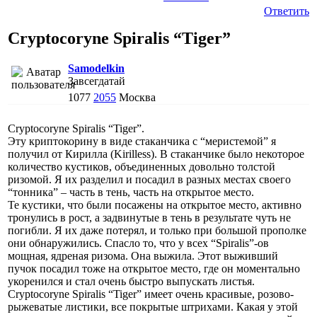
Ответить
Cryptocoryne Spiralis “Tiger”
Samodelkin
Завсегдатай
1077
2055
Москва
Cryptocoryne Spiralis “Tiger”.
Эту криптокорину в виде стаканчика с “меристемой” я
получил от Кирилла (Kirilless). В стаканчике было некоторое
количество кустиков, объединенных довольно толстой
ризомой. Я их разделил и посадил в разных местах своего
“тонника” – часть в тень, часть на открытое место.
Те кустики, что были посажены на открытое место, активно
тронулись в рост, а задвинутые в тень в результате чуть не
погибли. Я их даже потерял, и только при большой прополке
они обнаружились. Спасло то, что у всех “Spiralis”-ов
мощная, ядреная ризома. Она выжила. Этот выживший
пучок посадил тоже на открытое место, где он моментально
укоренился и стал очень быстро выпускать листья.
Cryptocoryne Spiralis “Tiger” имеет очень красивые, розово-
рыжеватые листики, все покрытые штрихами. Какая у этой