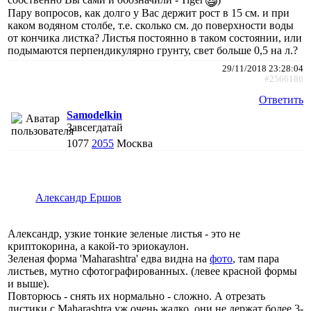
Пару вопросов, как долго у Вас держит рост в 15 см. и при
каком водяном столбе, т.е. сколько см. до поверхности воды
от кончика листка? Листья постоянно в таком состоянии, или
подымаются перпендикулярно грунту, свет больше 0,5 на л.?
29/11/2018 23:28:04
#2566186
Ответить
Samodelkin
Завсегдатай
1077
2055
Москва
Александр Ершов
Александр, узкие тонкие зеленые листья - это не
криптокорина, а какой-то эриокаулон.
Зеленая форма 'Maharashtra' едва видна на
фото
, там пара
листьев, мутно сфотографированных. (левее красной формы
и выше).
Повторюсь - снять их нормально - сложно. А отрезать
листики с Maharashtra уж очень жалко, они не держат более 3-