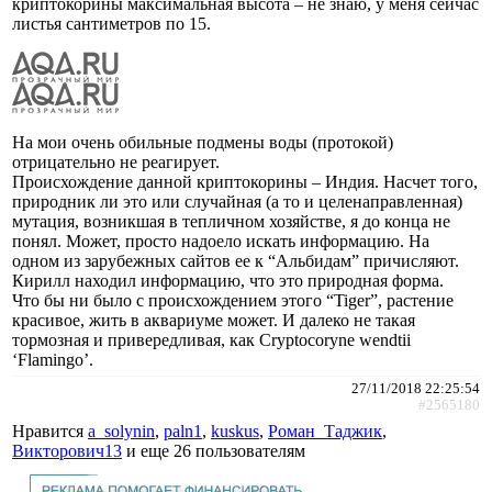
криптокорины максимальная высота – не знаю, у меня сейчас
листья сантиметров по 15.
На мои очень обильные подмены воды (протокой)
отрицательно не реагирует.
Происхождение данной криптокорины – Индия. Насчет того,
природник ли это или случайная (а то и целенаправленная)
мутация, возникшая в тепличном хозяйстве, я до конца не
понял. Может, просто надоело искать информацию. На
одном из зарубежных сайтов ее к “Альбидам” причисляют.
Кирилл находил информацию, что это природная форма.
Что бы ни было с происхождением этого “Tiger”, растение
красивое, жить в аквариуме может. И далеко не такая
тормозная и привередливая, как Cryptocoryne wendtii
‘Flamingo’.
27/11/2018 22:25:54
#2565180
Нравится
a_solynin
,
paln1
,
kuskus
,
Роман_Таджик
,
Викторович13
и еще
26 пользователям