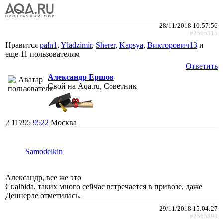
28/11/2018 10:57:56
#2565315
Нравится
paln1
,
Yladzimir
,
Sherer
,
Kapsya
,
Викторович13
и
еще
11 пользователям
Ответить
Александр Ершов
Свой на Aqa.ru, Советник
2
11795
9522
Москва
Samodelkin
Александр, все же это
Cr.albida, таких много сейчас встречается в привозе, даже
Деннерле отметилась.
29/11/2018 15:04:27
#2565898