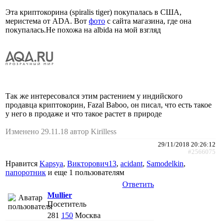
Эта криптокорина (spiralis tiger) покупалась в США,
меристема от ADA. Вот
фото
с сайта магазина, где она
покупалась.Не похожа на albida на мой взгляд
Так же интересовался этим растением у индийского
продавца криптокорин, Fazal Baboo, он писал, что есть такое
у него в продаже и что такое растет в природе
Изменено 29.11.18 автор Kirilless
29/11/2018 20:26:12
#2566075
Нравится
Kapsya
,
Викторович13
,
acidant
,
Samodelkin
,
папоротник
и еще
1 пользователям
Ответить
Mullier
Посетитель
281
150
Москва