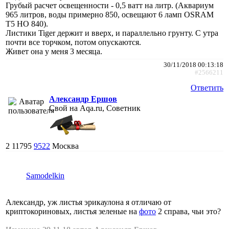
Грубый расчет освещенности - 0,5 ватт на литр. (Аквариум
965 литров, воды примерно 850, освещают 6 ламп OSRAM
T5 HO 840).
Листики Tiger держит и вверх, и параллельно грунту. С утра
почти все торчком, потом опускаются.
Живет она у меня 3 месяца.
30/11/2018 00:13:18
#2566211
Ответить
Александр Ершов
Свой на Aqa.ru, Советник
2
11795
9522
Москва
Samodelkin
Александр, уж листья эрикаулона я отличаю от
криптокориновых, листья зеленые на
фото
2 справа, чьи это?