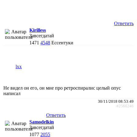
Ответить
Kirilless
Завсегдатай
1471
4548
Ессентуки
lxx
Не видел он его, он мне про ретроспиралис целый опус
написал
30/11/2018 08:53:49
#2566246
Ответить
Samodelkin
Завсегдатай
1077
2055