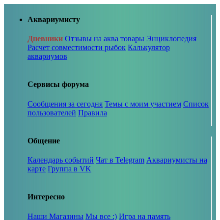
Аквариумисту
Дневники
Отзывы на аква товары
Энциклопедия
Расчет совместимости рыбок
Калькулятор
аквариумов
Сервисы форума
Сообщения за сегодня
Темы с моим участием
Список
пользователей
Правила
Общение
Календарь событий
Чат в Telegram
Аквариумисты на
карте
Группа в VK
Интересно
Наши Магазины
Мы все :)
Игра на память