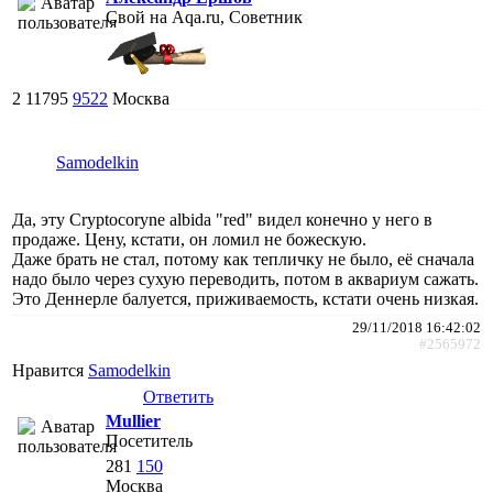
Свой на Aqa.ru, Советник
2
11795
9522
Москва
Samodelkin
Да, эту Cryptocoryne albida "red" видел конечно у него в
продаже. Цену, кстати, он ломил не божескую.
Даже брать не стал, потому как тепличку не было, её сначала
надо было через сухую переводить, потом в аквариум сажать.
Это Деннерле балуется, приживаемость, кстати очень низкая.
29/11/2018 16:42:02
#2565972
Нравится
Samodelkin
Ответить
Mullier
Посетитель
281
150
Москва