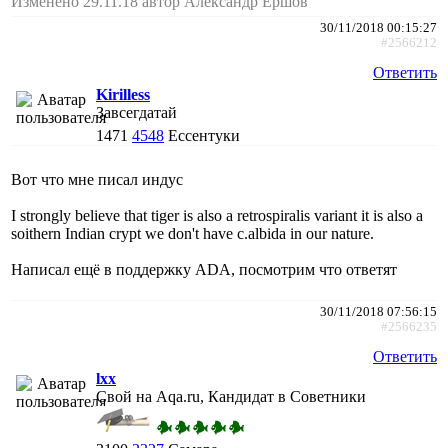
Изменено 29.11.18 автор Александр Ершов
30/11/2018 00:15:27
#2566212
Ответить
Kirilless
Завсегдатай
1471
4548
Ессентуки
Вот что мне писал индус
I strongly believe that tiger is also a retrospiralis variant it is also a
soithern Indian crypt we don't have c.albida in our nature.
Написал ещё в поддержку ADA, посмотрим что ответят
30/11/2018 07:56:15
#2566235
Ответить
lxx
Свой на Aqa.ru, Кандидат в Советники