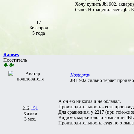
Хочу купить Jbl 902, аквар
было. Но зацепил меня jbl. 
17
Белгород
5 года
Ramses
Посетитель
Kostoprav
JBL 902 сильно теряет произв
А он ею никогда и не обладал.
Производительность - есть произво
212
151
Для сравнения, у 2217 (при той-же 
Химки
Видимо, маркетологи компании JBL 
3 мес.
Производительность, судя по отзывам