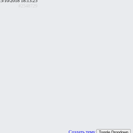
25/10/2018 18:13:25
#2548729
Создать тему
Toggle Dropdown