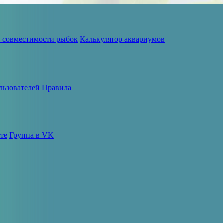
т совместимости рыбок
Калькулятор аквариумов
льзователей
Правила
те
Группа в VK