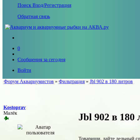
Поиск
Вход/Регистрация
Обратная связь
0
Сообщения за сегодня
Войти
Форум Аквариумистов
»
Фильтрация
»
Jbl 902 в 180 литров
Kostoprav
Малёк
Jbl 902 в 180
Товарищи, дайте дельный со