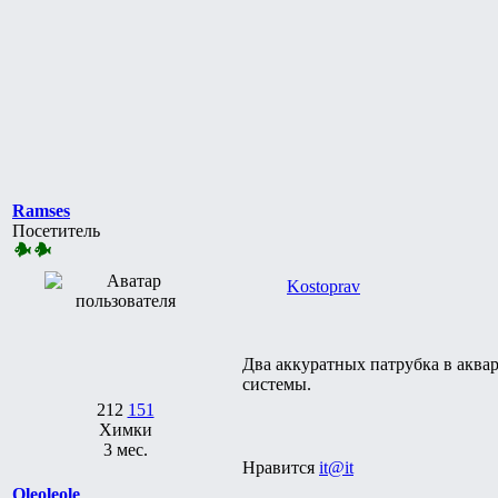
Ramses
Посетитель
Kostoprav
Два аккуратных патрубка в аква
системы.
212
151
Химки
3 мес.
Нравится
it@it
Oleoleole