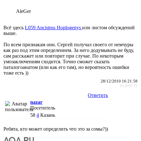
AleGer
Всё здесь
L059 Ancistrus Hoplogenys
или листом обсуждений
выше.
По всем признакам они. Сергей получал своего от немчуры
как раз под этим определением. За него додумывать не буду,
сам расскажет или повторит при случае. По некоторым
умозаключениям сходится. Точно сможет сказать
паталогоанатом (или как его там), но вероятность ошибки
тоже есть ))
28/12/2010 16:21:58
#1309773
Ответить
nazar
Посетитель
58
4
Казань
Ребята, кто может определить что это за сомы?))