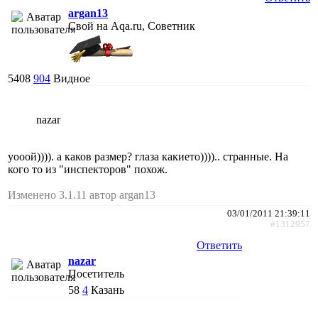
argan13
Свой на Aqa.ru, Советник
5408
904
Видное
nazar
уооой)))). а каков размер? глаза какието)))).. странные. На
кого то из "инспекторов" похож.
Изменено 3.1.11 автор argan13
03/01/2011 21:39:11
#1312957
Ответить
nazar
Посетитель
58
4
Казань