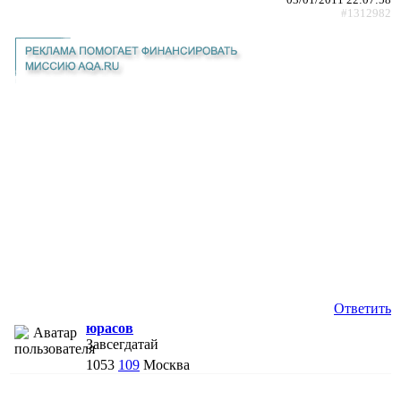
#1312982
Ответить
юрасов
Завсегдатай
1053
109
Москва