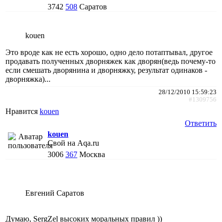
3742
508
Саратов
kouen
Это вроде как не есть хорошо, одно дело потаптывал, другое
продавать полученных дворняжек как дворян(ведь почему-то
если смешать дворянина и дворняжку, результат одинаков -
дворняжка)...
28/12/2010 15:59:23
#1309756
Нравится
kouen
Ответить
kouen
Свой на Aqa.ru
3006
367
Москва
Евгений Саратов
Думаю, SergZel высоких моральных правил ))