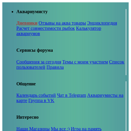
Аквариумисту
Дневники
Отзывы на аква товары
Энциклопедия
Расчет совместимости рыбок
Калькулятор
аквариумов
Сервисы форума
Сообщения за сегодня
Темы с моим участием
Список
пользователей
Правила
Общение
Календарь событий
Чат в Telegram
Аквариумисты на
карте
Группа в VK
Интересно
Наши Магазины
Мы все :)
Игра на память