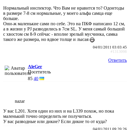
Нормальный инспектор. Что Вам не нравится то? Одонтоды
в размере 7-8 см нормальные, у моего альфа самца еще
больше.
Они-ж маленькие сами по себе. Это на ПКФ написано 12 см,
а в жизни у PJ разводились в 7см SL. У меня самый большой
с хвостом см 8-9 сейчас - вполне зрелый мусчинка, самка
такого же размера, но вдвое толще и лысая
04/01/2011 03:03:45
#1313098
Ответить
AleGer
Посетитель
85
40
nazar
У вас L201. Хотя один из них и на L339 похож, но пока
маленький точно определить не получиться.
У вас разводные или дикие? Если дикие то от куда?
04/01/2011 09:20:26