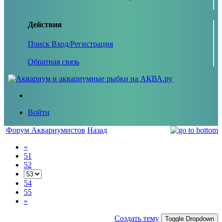
Действия
Поиск
Вход/Регистрация
Обратная связь
Войти
Форум Аквариумистов
Назад
«
51
52
54
55
»
Создать тему
Toggle Dropdown