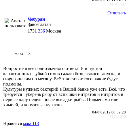
#1644407
Ответить
Чебуран
Завсегдатай
1731
336
Москва
макс113
Вопрос не имеет однозначного ответа. Я в пустой
карантинник с губкой сомов сажаю безо всякого запуска, и
сидят они там по месяцу. Всё зависит от того, какие будут
подмены.
Культуры нужных бактерий в Вашей банке уже есть. Всё, что
требуется - уберечь рыбу от вспышки нитратов и нитритов в
первые пару недель после высадки рыбы. Подменами или
химией, и кормить аккуратно.
04/07/2012 00:59:20
#1644645
Нравится
макс113