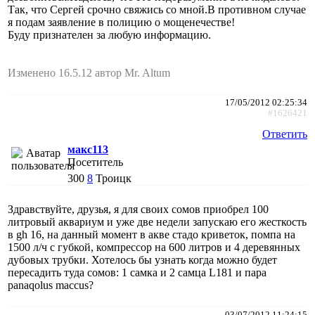
Так, что Сергей срочно свяжись со мной.В противном случае
я подам заявление в полицию о мощенечестве!
Буду признателен за любую информацию.
Изменено 16.5.12 автор Mr. Altum
17/05/2012 02:25:34
#1626421
Ответить
макс113
Посетитель
300
8
Троицк
Здравствуйте, друзья, я для своих сомов приобрел 100
литровый аквариум и уже две недели запускаю его жесткость
в gh 16, на данный момент в акве стадо криветок, помпа на
1500 л/ч с губкой, компрессор на 600 литров и 4 деревянных
дубовых трубки. Хотелось бы узнать когда можно будет
пересадить туда сомов: 1 самка и 2 самца L181 и пара
panaqolus maccus?
03/07/2012 11:24:15