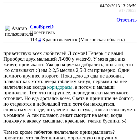
04/02/2013 13:28:59
#1770652
Ответить
CoolSpeeD
Посетитель
113
4
Краснознаменск (Московская область)
приветствую всех любителей Л-сомов! Теперь я с вами!
Приобрел двух малышей Л-080 у water-9. У меня два дня
живут, привыкают. Уже до коряжки добрались, ползают, что
-то слизывают :-) им 2-2,5 месяца 2,5-3 см примерно. Один
немного крупнее второго. Пока дело до еды не доходит,
плавают как хотят. вчера таблетку кинул, первыми на нее
налетели как всегда
коридорасы
, а потом и малыши
приползли. Тот, что покрупнее, периодически маленького
отгоняет. Но еда досталсь всем. Света в принципе не боятся,
но стараются в небольшой тени хотя бы находиться.
спрятаться есть где, но улепетывают туда, только если шуметь
в комнате. А так ползают, лежат смотрят на меня, когда
подхожу к аквасу. смешные, красивые. глазки бусинки :-)
Чем их кроме таблеток желательно прикармливать?
прочитал, что любят шпинат, мороженую спирулину.