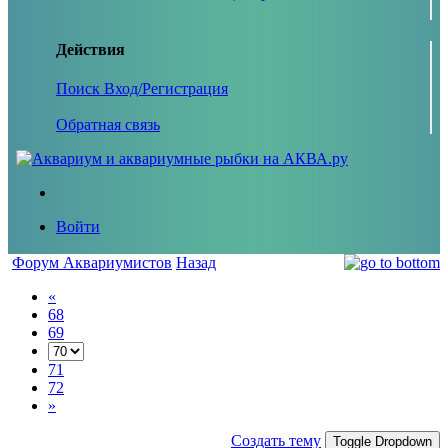
Действия
Поиск
Вход/Регистрация
Обратная связь
Войти
Форум Аквариумистов
Назад
«
68
69
71
72
»
Создать тему
Toggle Dropdown