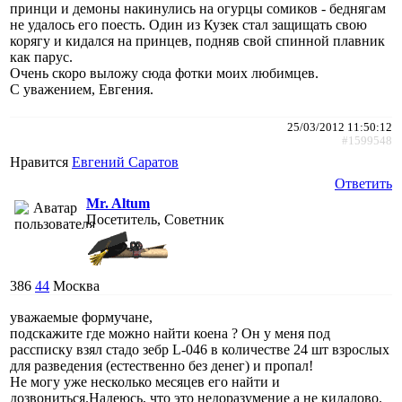
принци и демоны накинулись на огурцы сомиков - беднягам
не удалось его поесть. Один из Кузек стал защищать свою
корягу и кидался на принцев, подняв свой спинной плавник
как парус.
Очень скоро выложу сюда фотки моих любимцев.
С уважением, Евгения.
25/03/2012 11:50:12
#1599548
Нравится
Евгений Саратов
Ответить
Mr. Altum
Посетитель, Советник
386
44
Москва
уважаемые формучане,
подскажите где можно найти коена ? Он у меня под
рассписку взял стадо зебр L-046 в количестве 24 шт взрослых
для разведения (естественно без денег) и пропал!
Не могу уже несколько месяцев его найти и
дозвониться.Надеюсь, что это недоразумение а не кидалово.