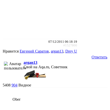
07/12/2011 06:18:19
#1527800
Нравится
Евгений Саратов
,
argan13
,
Drey U
Ответить
argan13
Свой на Aqa.ru, Советник
5408
904
Видное
Ober