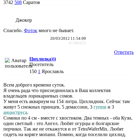
3742
508
Саратов
Джокер
Спасибо.
Фоток
много не бывает.
20/03/2012 11:54:09
#1596435
Ответить
Цихлидка)))
Посетитель
150
1
Ярославль
Всем доброго времени суток.
Я очень рада что присоединилась в Ваш коллектив
владельцев лорикариевых сомов.
У меня есть аквариум на 154 литра. Цихлидник. Сейчас там
живут 5 снежных принцев, 5 демассони, 3
гуппи
и 3
анциструса
.
Сомики по 4 см - вместе с хвостиком. Два темных - оба Кузи,
один светлый - это Ангел. Любят огурцы и болгарские
перчики. Так же не откажутся и от ТetraWaferМix. Любят
сидеть на коряге мопани. Помню, когда поселили цихлид,