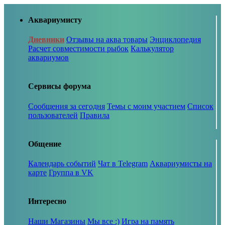
Аквариумисту
Дневники
Отзывы на аква товары
Энциклопедия
Расчет совместимости рыбок
Калькулятор
аквариумов
Сервисы форума
Сообщения за сегодня
Темы с моим участием
Список
пользователей
Правила
Общение
Календарь событий
Чат в Telegram
Аквариумисты на
карте
Группа в VK
Интересно
Наши Магазины
Мы все :)
Игра на память