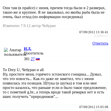
Они там (в прайсе) с июня, причем тогда были в 2 размерах,
такие-же и крупнее. Я не заказывал, но якобы рыба была не
очень, был отход (по информации посредника)
Изменено 7.9.12 автор Чебуран
07/09/2012 13:36:41
#1668517
Ответить
И.Д.
Посетитель
381
27
To Drey U, Чебуран и all
Ну, простите меня, горячего эстонского гонщика... Думал,
что это новость... Как-то даже не заметил, что с июня
появилась эта позиция. Штука (и шутка) в том или мне
просто казалось, что раньше если и было такое предложение,
то с пометкой g.br., а теперь вроде такой ремарки нет и есть
шанс получить "природников"...
07/09/2012 15:05:08
#1668551