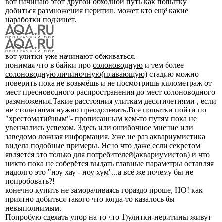
вот начинаю этот другой обходной путь как попытку
добиться размножения неритин. может кто ещё какие
наработки подкинет.
вот улитки уже начинают обживаться.
понимая что в байки про
солоноводную
и тем более
солоноводную личиночную(плавающую)
стадию можно
поверить пока не возьмёшь и не посмотришь километраж от
мест пресноводного распространения до мест солоноводного
размножения.Такие расстояния улиткам десятилетиями , если
не столетиями нужно преодолевать.Все попытки пойти по
"хрестоматийным"- прописанным кем-то путям пока не
увенчались успехом. Здесь или ошибочное мнение или
заведомо ложная информация. Уже не раз аквариумистика
видела подобные примеры. Ясно что даже если секретом
является это только для потребителей(аквариумистов) и что
никто пока не соберётся выдать главные параметры оставляя
надолго это "ноу хау - ноу хум"...а всё же почему бы не
попробовать?!
конечно купить не заморачиваясь гораздо проще, НО! как
приятно добиться такого что когда-то казалось бы
невыполнимым.
Попробую сделать упор на то что 1)улитки-неритины живут