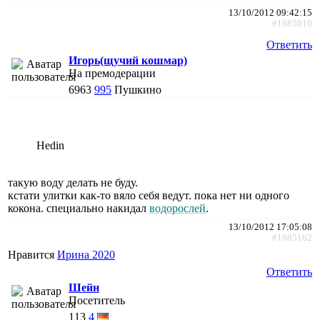
13/10/2012 09:42:15
#1685010
Ответить
Игорь(щучий кошмар)
На премодерации
6963
995
Пушкино
Hedin
такую воду делать не буду.
кстати улитки как-то вяло себя ведут. пока нет ни одного
кокона. специально накидал
водорослей
.
13/10/2012 17:05:08
#1685162
Нравится
Ирина 2020
Ответить
Шейн
Посетитель
113
4