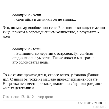
сообщение Шейн
... сами яйца и личинки он не видил...
Это, по-моему, вообще нон-сенс. Большинство видят именно
яйца, причем в огромаднейшем количестве, а результата -
ноль.
сообщение Hedin
... Большинство неретин с островов.Тут солёная
стадия вполне уместна. Также ловят в манграх, а
это солоноватая вода...
То же самое происходит и, скорее всего, у фавнов (Faunus
sp.). С ними бы тоже не мешало проэкспериментировать.
Нверняка неизвестно, откладывают они яйца или рождают
живых детенышей.
Изменено 13.10.12 автор qroto
13/10/2012 21:08:30
#1685289