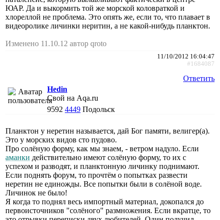
ЮАР. Да и выкормить той же морской коловраткой и
хлореллой не проблема. Это опять же, если то, что плавает в
видеоролике личинки неритин, а не какой-нибудь планктон.
Изменено 11.10.12 автор qroto
11/10/2012 16:04:47
#1684087
Ответить
Hedin
Свой на Aqa.ru
9592
4449
Подольск
Планктон у неретин называется, дай Бог памяти, велигер(а).
Это у морских видов сто пудово.
Про солёную форму, как мы знаем, - ветром надуло. Если
аманки
действительно имеют солёную форму, то их с
успехом и разводят, и планктонную личинку поднимают.
Если поднять форум, то прочтём о попытках развести
неретин не единожды. Все попытки были в солёной воде.
Личинок не было!
Я когда то поднял весь импортный материал, докопался до
первоисточников "солёного" размножения. Если вкратце, то
это отрывки переписки двух любителей. Один получил