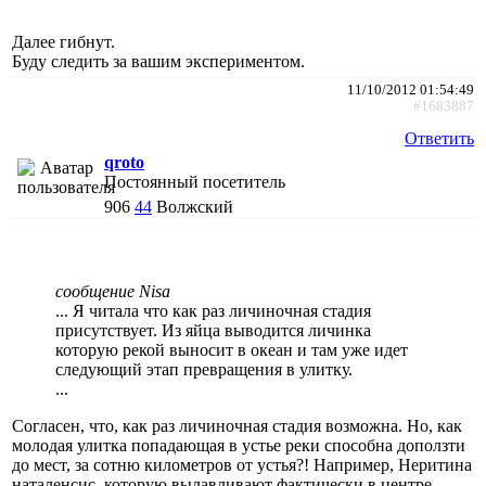
Далее гибнут.
Буду следить за вашим экспериментом.
11/10/2012 01:54:49
#1683887
Ответить
qroto
Постоянный посетитель
906
44
Волжский
сообщение Nisa
... Я читала что как раз личиночная стадия
присутствует. Из яйца выводится личинка
которую рекой выносит в океан и там уже идет
следующий этап превращения в улитку.
...
Согласен, что, как раз личиночная стадия возможна. Но, как
молодая улитка попадающая в устье реки способна доползти
до мест, за сотню километров от устья?! Например, Неритина
наталенсис, которую вылавливают фактически в центре