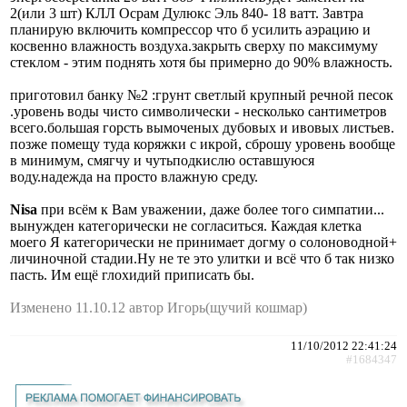
2(или 3 шт) КЛЛ Осрам Дулюкс Эль 840- 18 ватт. Завтра
планирую включить компрессор что б усилить аэрацию и
косвенно влажность воздуха.закрыть сверху по максимуму
стеклом - этим поднять хотя бы примерно до 90% влажность.
приготовил банку №2 :грунт светлый крупный речной песок
.уровень воды чисто символически - несколько сантиметров
всего.большая горсть вымоченых дубовых и ивовых листьев.
позже помещу туда коряжки с икрой, сброшу уровень вообще
в минимум, смягчу и чутьподкислю оставшуюся
воду.надежда на просто влажную среду.
Nisa
при всём к Вам уважении, даже более того симпатии...
вынужден категорически не согласиться. Каждая клетка
моего Я категорически не принимает догму о солоноводной+
личиночной стадии.Ну не те это улитки и всё что б так низко
пасть. Им ещё глохидий приписать бы.
Изменено 11.10.12 автор Игорь(щучий кошмар)
11/10/2012 22:41:24
#1684347