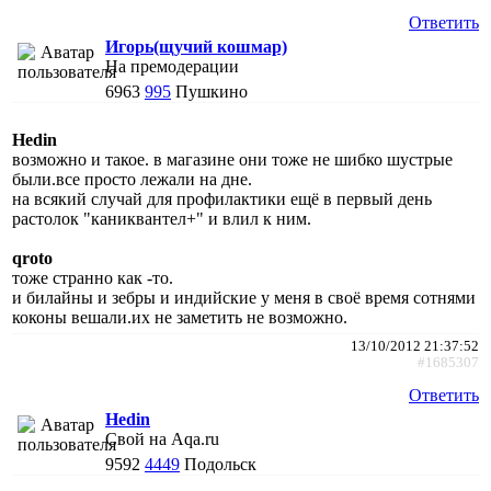
Ответить
Игорь(щучий кошмар)
На премодерации
6963
995
Пушкино
Hedin
возможно и такое. в магазине они тоже не шибко шустрые
были.все просто лежали на дне.
на всякий случай для профилактики ещё в первый день
растолок "каниквантел+" и влил к ним.
qroto
тоже странно как -то.
и билайны и зебры и индийские у меня в своё время сотнями
коконы вешали.их не заметить не возможно.
13/10/2012 21:37:52
#1685307
Ответить
Hedin
Свой на Aqa.ru
9592
4449
Подольск