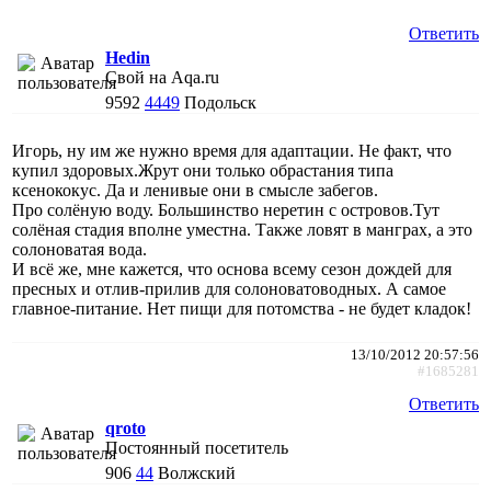
Ответить
Hedin
Свой на Aqa.ru
9592
4449
Подольск
Игорь, ну им же нужно время для адаптации. Не факт, что
купил здоровых.Жрут они только обрастания типа
ксенококус. Да и ленивые они в смысле забегов.
Про солёную воду. Большинство неретин с островов.Тут
солёная стадия вполне уместна. Также ловят в манграх, а это
солоноватая вода.
И всё же, мне кажется, что основа всему сезон дождей для
пресных и отлив-прилив для солоноватоводных. А самое
главное-питание. Нет пищи для потомства - не будет кладок!
13/10/2012 20:57:56
#1685281
Ответить
qroto
Постоянный посетитель
906
44
Волжский