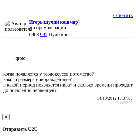
Ответить
Игорь(щучий кошмар)
На премодерации
6963
995
Пушкино
qroto
когда появляется у теодоксусов потомство?
какого раэмера новорожденные?
в какой период появляется икра* и сколько времени проходит
до появления первенцев?
14/10/2012 13:37:06
#1685509
×
Отправить U2U