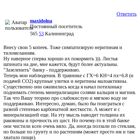
Ответить
maxidolna
Постоянный посетитель
565
53
Калининград
Внесу свои 5 копеек. Тоже симпатизирую неритинам и
тиломеланиям.
Ну наверное сперва хорошо их покормить ))). Листья
шпината на дне, мне кажется, будут более актуальны.
"Зазеленить" банку - поддерживаю.
Теперь мои наблюдения. В травнике с ГХ=6 КН=4 пх=6.8 (и
подачей СО2) крупные улитки и неритины малоактивны.
Существенно они оживились когда я начал потихоньку
поднимать степень минерализации солями кальция и магния.
Так что Вашу теорию про слабокислую и мягкою воду не
поддерживаю. Интересно, думаю, было бы поиграться с
разной степенью карбонатной жесткости. А может и с
минерализацией еще. На эту мысль наводит толщина их
раковины и прочность их цист. Но почему-то в этой банке
они чистили ксен очень вяло. Да, иногда ползали по стеклам,
но больше по грунту и по растениям (может просто им и там
хватало пищи).