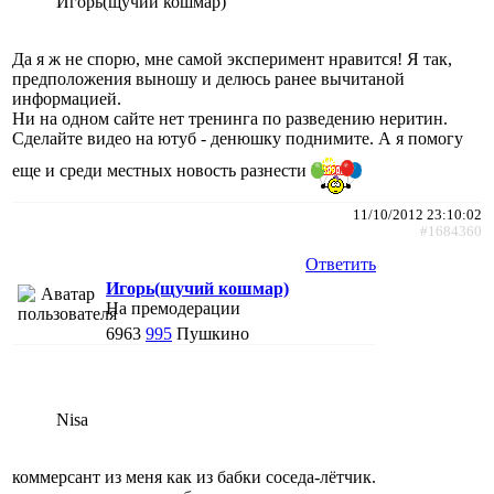
Игорь(щучий кошмар)
Да я ж не спорю, мне самой эксперимент нравится! Я так,
предположения выношу и делюсь ранее вычитаной
информацией.
Ни на одном сайте нет тренинга по разведению неритин.
Сделайте видео на ютуб - денюшку поднимите. А я помогу
еще и среди местных новость разнести
11/10/2012 23:10:02
#1684360
Ответить
Игорь(щучий кошмар)
На премодерации
6963
995
Пушкино
Nisa
коммерсант из меня как из бабки соседа-лётчик.