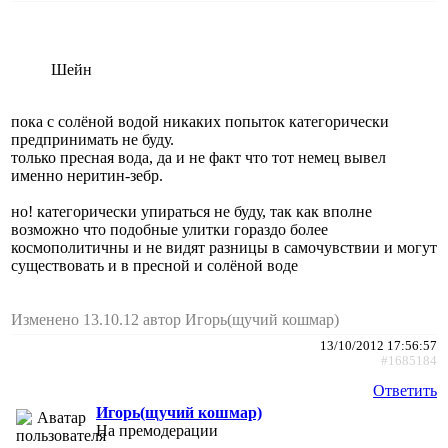
Шейн
пока с солёной водой никаких попыток категорически
предпринимать не буду.
только пресная вода, да и не факт что тот немец вывел
именно неритин-зебр.
но! категорически упираться не буду, так как вполне
возможно что подобные улитки гораздо более
космополитичны и не видят разницы в самочувствии и могут
существовать и в пресной и солёной воде
Изменено 13.10.12 автор Игорь(щучий кошмар)
13/10/2012 17:56:57
#1685184
Ответить
Игорь(щучий кошмар)
На премодерации