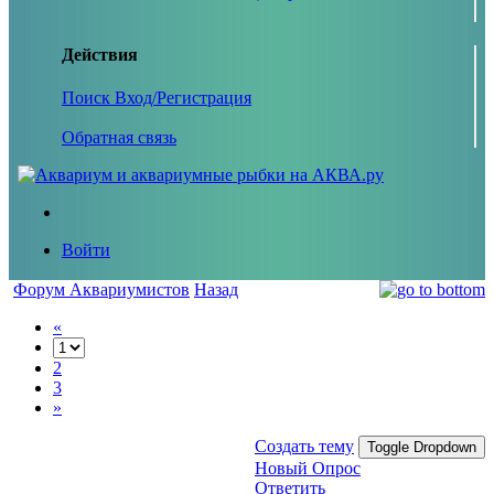
Действия
Поиск
Вход/Регистрация
Обратная связь
Войти
Форум Аквариумистов
Назад
«
2
3
»
Создать тему
Toggle Dropdown
Новый Опрос
Ответить