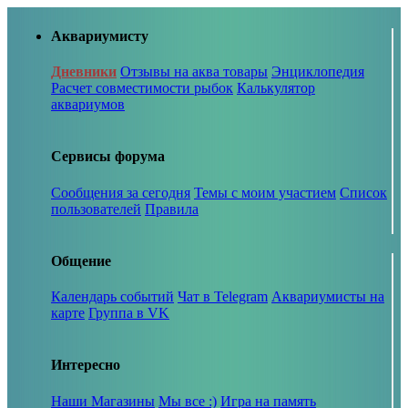
Аквариумисту
Дневники
Отзывы на аква товары
Энциклопедия
Расчет совместимости рыбок
Калькулятор
аквариумов
Сервисы форума
Сообщения за сегодня
Темы с моим участием
Список
пользователей
Правила
Общение
Календарь событий
Чат в Telegram
Аквариумисты на
карте
Группа в VK
Интересно
Наши Магазины
Мы все :)
Игра на память