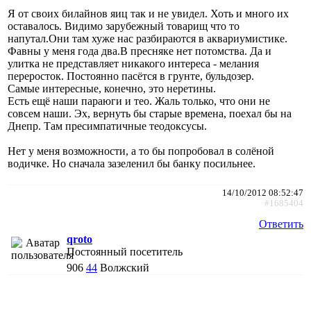
Я от своих билайнов яиц так и не увидел. Хоть и много их
оставалось. Видимо зарубежный товарищ что то
напутал.Они там хуже нас разбираются в аквариумистике.
Фавны у меня года два.В пресняке нет потомства. Да и
улитка не представляет никакого интереса - мелания
переросток. Постоянно пасётся в грунте, бульдозер.
Самые интересные, конечно, это неретины.
Есть ещё наши параюги и тео. Жаль только, что они не
совсем наши. Эх, вернуть бы старые времена, поехал бы на
Днепр. Там пресимпатичные теодоксусы.
Нет у меня возможности, а то бы попробовал в солёной
водичке. Но сначала зазеленил бы банку посильнее.
14/10/2012 08:52:47
#1685404
Ответить
qroto
Постоянный посетитель
906
44
Волжский