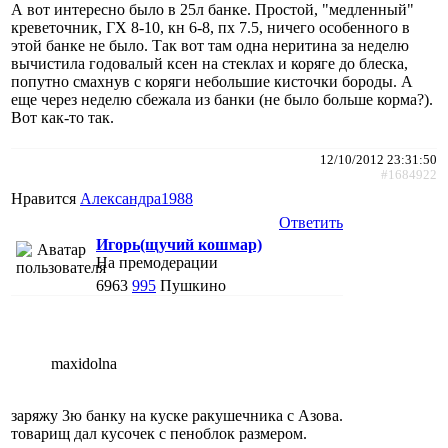
А вот интересно было в 25л банке. Простой, "медленный"
креветочник, ГХ 8-10, кн 6-8, пх 7.5, ничего особенного в
этой банке не было. Так вот там одна неритина за неделю
вычистила годовалый ксен на стеклах и коряге до блеска,
попутно смахнув с коряги небольшие кисточки бороды. А
еще через неделю сбежала из банки (не было больше корма?).
Вот как-то так.
12/10/2012 23:31:50
#1684922
Нравится
Александра1988
Ответить
Игорь(щучий кошмар)
На премодерации
6963
995
Пушкино
maxidolna
заряжу 3ю банку на куске ракушечника с Азова.
товарищ дал кусочек с пеноблок размером.