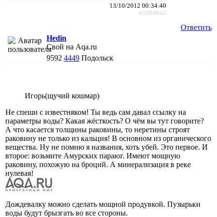
13/10/2012 00:34:40
#1684942
Ответить
Hedin
Свой на Aqa.ru
9592
4449
Подольск
Игорь(щучий кошмар)
Не спеши с известняком! Ты ведь сам давал ссылку на
параметры воды? Какая жёсткость? О чём вы тут говорите?
А что касается толщины раковины, то неретины строят
раковину не только из кальция! В основном из органического
вещества. Ну не помню я названия, хоть убей. Это первое. И
второе: возьмите Амурских параюг. Имеют мощную
раковину, похожую на броций. А минерализация в реке
нулевая!
Дождевалку можно сделать мощной продувкой. Пузырьки
воды будут брызгать во все стороны.