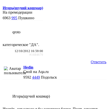
Игорь(щучий кошмар)
На премодерации
6963
995
Пушкино
qroto
категорическое "ДА".
12/10/2012 16:59:00
#1684679
Ответить
Hedin
Свой на Aqa.ru
9592
4449
Подольск
Игорь(щучий кошмар)
Игорёк, для начала я бы зазеленил банки. Пусть зарастут