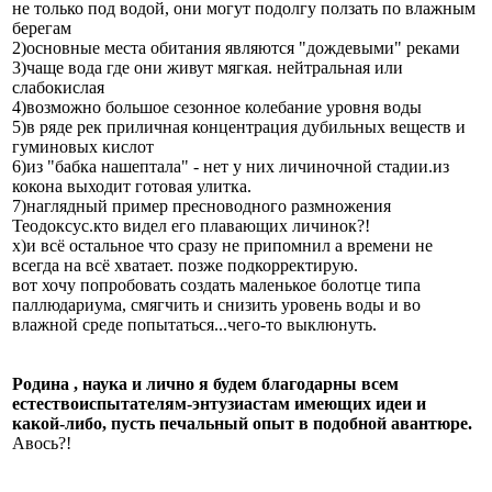
не только под водой, они могут подолгу ползать по влажным
берегам
2)основные места обитания являются "дождевыми" реками
3)чаще вода где они живут мягкая. нейтральная или
слабокислая
4)возможно большое сезонное колебание уровня воды
5)в ряде рек приличная концентрация дубильных веществ и
гуминовых кислот
6)из "бабка нашептала" - нет у них личиночной стадии.из
кокона выходит готовая улитка.
7)наглядный пример пресноводного размножения
Теодоксус.кто видел его плавающих личинок?!
х)и всё остальное что сразу не припомнил а времени не
всегда на всё хватает. позже подкорректирую.
вот хочу попробовать создать маленькое болотце типа
паллюдариума, смягчить и снизить уровень воды и во
влажной среде попытаться...чего-то выклюнуть.
Родина , наука и лично я будем благодарны всем
естествоиспытателям-энтузиастам имеющих идеи и
какой-либо, пусть печальный опыт в подобной авантюре.
Авось?!