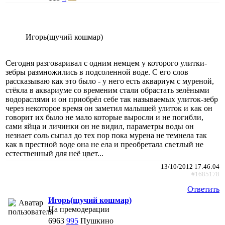
Игорь(щучий кошмар)
Сегодня разговаривал с одним немцем у которого улитки-
зебры размножились в подсоленной воде. С его слов
рассказываю как это было - у него есть аквариум с муреной,
стёкла в аквариуме со временим стали обрастать зелёными
водораслями и он приобрёл себе так называемых улиток-зебр
через некоторое время он заметил малышей улиток и как он
говорит их было не мало которые выросли и не погибли,
сами яйца и личинки он не видил, параметры воды он
незнает соль сыпал до тех пор пока мурена не темнела так
как в престной воде она не ела и преобретала светлый не
естественный для неё цвет...
13/10/2012 17:46:04
#1685178
Ответить
Игорь(щучий кошмар)
На премодерации
6963
995
Пушкино