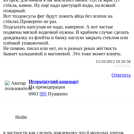
стёкла, камни. Ну ещё надо цветущей воды, на всякий
пожарный.
Вот теодоксусы фиг будут ложить яйца без зелени на
стёклах.Проверено не раз.
Подсыхать капсулам не надо, наверное. А вот частые
подмены мягкой водичкой нужны. В крайнем случае сделать
дождевалку из флейты и банку наглухо закрыть стеклом или
плёнкой упаковочной.
Не помню, писал или нет, но в разных реках жёсткость
бывает кальциевой и магниевой. Это тоже может влиять.
12/10/2012 19:20:58
#1684768
Ответить
Игорь(щучий кошмар)
На премодерации
6963
995
Пушкино
Hedin
в частности как сделать дождевалку что б молодых улиток