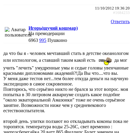
11/10/2012 19:36:20
#1684233
Ответить
Игорь(щучий кошмар)
На премодерации
6963
995
Пушкино
да что бы я - человек мечтавший стать в детстве океанологом
или ихтиологом, а ставший таким какой есть
да мог
учить "лечить" умудренные умы и седые головы увенчанные
красными дипломомами академий?!Да Вы что....что вы.
У меня даже тестов нет...тем более откуда деньги на научную
экспедицию в самое сокровенное.
Повторюсь, что серьёзно никто не брался за этот вопрос. моя
попытка в 30 литровом аквариуме создать какое подобие
"около экваториальной Амазонки" тоже не очень серьёзное
занятие. Возможности ниже чем у средневекового
естествоиспытателя.
второй день. улитки ползают но откладывать коконы пока не
торопятся. температура воды 25-26С, свет временно :
энергосберегайка 20 ватт 865 Филлипс.Будет заменен на