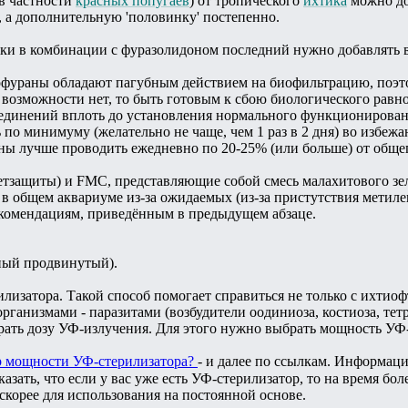
в частности
красных попугаев
) от тропического
ихтика
можно до
, а дополнительную 'половинку' постепенно.
и в комбинации с фуразолидоном последний нужно добавлять в к
офураны обладают пагубным действием на биофильтрацию, поэто
й возможности нет, то быть готовым к сбою биологического рав
оединений вплоть до установления нормального функционировани
 по минимуму (желательно не чаще, чем 1 раз в 2 дня) во избеж
ны лучше проводить ежедневно по 20-25% (или больше) от общег
тзащиты) и FMC, представляющие собой смесь малахитового зел
 в общем аквариуме из-за ожидаемых (из-за пристутствия метил
екомендациям, приведённым в предыдущем абзаце.
ный продвинутый).
лизатора. Такой способ помогает справиться не только с ихтио
анизмами - паразитами (возбудители оодиниоза, костиоза, тетра
рать дозу УФ-излучения. Для этого нужно выбрать мощность УФ-и
 мощности УФ-стерилизатора?
- и далее по ссылкам. Информац
зать, что если у вас уже есть УФ-стерилизатор, то на время бол
 скорее для использования на постоянной основе.