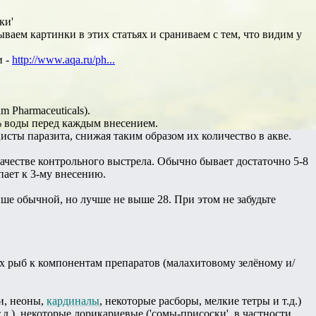
ки'
ываем картинки в этих статьях и сраниваем с тем, что видим у
и -
http://www.aqa.ru/ph...
 Pharmaceuticals).
% воды перед каждым внесением.
сты паразита, снижая таким образом их количество в акве.
качестве контрольного выстрела. Обычно бывает достаточно 5-8
пает к 3-му внесению.
ше обычной, но лучше не выше 28. При этом не забудьте
х рыб к компонентам препаратов (малахитовому зелёному и/
ти, неоны,
кардиналы
, некоторые расборы, мелкие тетры и т.д.)
т.д.), некоторые лорикариевые ('сомы-присоски', в частности,