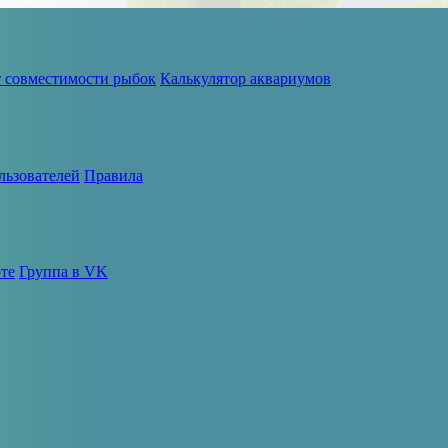
т совместимости рыбок
Калькулятор аквариумов
льзователей
Правила
те
Группа в VK