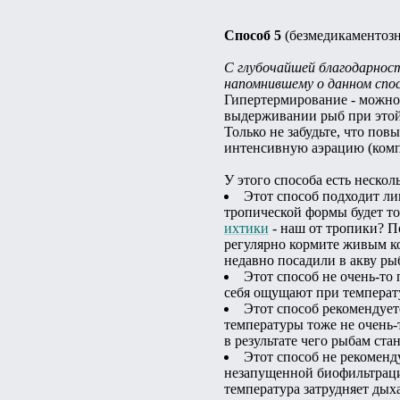
Способ 5
(безмедикаментоз
С глубочайшей благодарнос
напомнившему о данном спос
Гипертермирование - можно
выдерживании рыб при этой 
Только не забудьте, что пов
интенсивную аэрацию (компр
У этого способа есть нескол
Этот способ подходит ли
тропической формы будет тол
ихтики
- наш от тропики? По
регулярно кормите живым ко
недавно посадили в акву ры
Этот способ не очень-то
себя ощущают при температу
Этот способ рекомендует
температуры тоже не очень-т
в результате чего рыбам ста
Этот способ не рекоменд
незапущенной биофильтраци
температура затрудняет дых