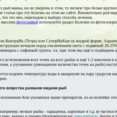
х рыб манка, но не уверены в этом, то читаем 'про белые крупин
ие статьи про эту болезнь на этом же сайте. Внимательно разгляд
 что это оно, переходим к выбору способа лечения.
о массива
фотографий
используйте раздел Болезни из фотогалере
ли КонтраИк (Тетра) или СуперИкКью (в жидкой форме, Aquarium
инструкции вечером перед отключением света с подменой 20-25
мещать с сифонкой грунта, т.к. при этом мы ещё и подбираем ци
го исчезновения всех точек на всех рыбах и ещё 1-2 внесения в 
ения, а улучшение (уменьшение количества точек на рыбе) насту
ется поднять температуру воды в аквариуме на пару градусов вы
цию.
его вещества разными видами рыб
я
половинная доза
указанных выше препаратов, из-за нелюбви эти
 например: мелкие рыбы - харацинка, карповые и т.д. (в частнос
 сомы, вьюны и прочие (бахромчатоусые
синодонтисы
, боции и 