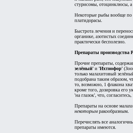
стурисомы, отоцинклюсы, а
Некоторые рыбы вообще по
платидорасы.
Быстрота лечения и переноси
органике, азотистых соедин
практически бесполезно.
Препараты производства 
Прочие препараты, содержащ
зелёный'
и
'Ихтиофор'
(Зоо
только малахитовый зелёный
подобрана таким образом, ч
то, возможно, 1 флакона хва
кроме того, дозировка его у
'на глазок', что, согласитесь
Препараты на основе малахи
некоторым
ракообразным.
Перечислять все аналогичные
препараты имеются.