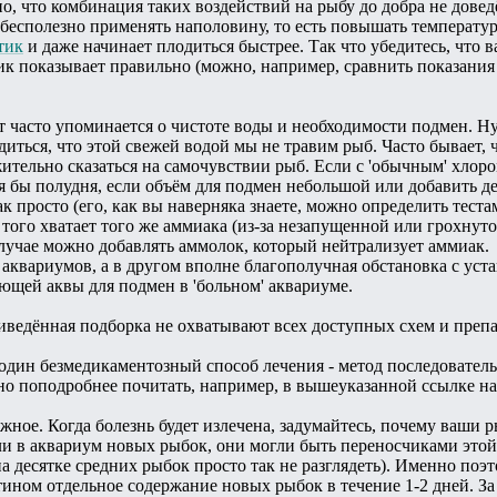
о, что комбинация таких воздействий на рыбу до добра не довед
бесполезно применять наполовину, то есть повышать температуру
тик
и даже начинает плодиться быстрее. Так что убедитесь, что 
ик показывает правильно (можно, например, сравнить показания
 часто упоминается о чистоте воды и необходимости подмен. Нуж
иться, что этой свежей водой мы не травим рыб. Часто бывает, 
жительно сказаться на самочувствии рыб. Если с 'обычным' хлор
тя бы полудня, если объём для подмен небольшой или добавить де
к просто (его, как вы наверняка знаете, можно определить теста
з того хватает того же аммиака (из-за незапущенной или грохнут
лучае можно добавлять аммолок, который нейтрализует аммиак.
з аквариумов, а в другом вполне благополучная обстановка с у
ающей аквы для подмен в 'больном' аквариуме.
иведённая подборка не охватывают всех доступных схем и препа
один безмедикаментозный способ лечения - метод последователь
но поподробнее почитать, например, в вышеуказанной ссылке н
ажное. Когда болезнь будет излечена, задумайтесь, почему ваши 
и в аквариум новых рыбок, они могли быть переносчиками этой
на десятке средних рыбок просто так не разглядеть). Именно по
ином отдельное содержание новых рыбок в течение 1-2 дней. За