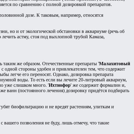
яется по сравнению с полной дозировкой препаратов.
оловинной дозе. К таковым, например, относятся
зни, но и от экологической обстановки в аквариуме (речь об
 лечить астму, стоя под выхлопной трубой Камаза,
 таким же образом. Отечественные препараты '
Малахитовый
' с одной стороны удобен и привлекателен тем, что содержит
бы легче его переносят. Однако, дозировка препарата
риумной воды. То есть если вы лечите 20-литровый аквариум,
но уже слишком много. '
Ихтиофор
' же содержит формалин и,
же ванн (постоянного лечения) дозировку придётся подбирать
губят биофильтрацию и не вредят растениям, улиткам и
с вашего позволения не буду, лишь отмечу, что такие