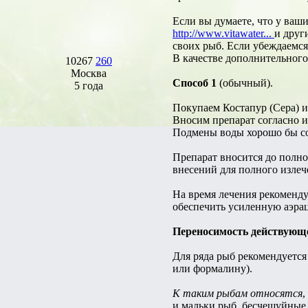
Если вы думаете, что у ваши
http://www.vitawater...
и друг
своих рыб. Если убеждаемся,
В качестве дополнительног
10267
260
Москва
Способ 1
(обычный).
5 года
Покупаем Костапур (Сера) и
Вносим препарат согласно 
Подмены воды хорошо бы сов
Препарат вносится до полно
внесений для полного излеч
На время лечения рекоменду
обеспечить усиленную аэра
Переносимость действующ
Для ряда рыб рекомендуетс
или формалину).
К таким рыбам относятся
,
и мальки рыб, бесчешуйные