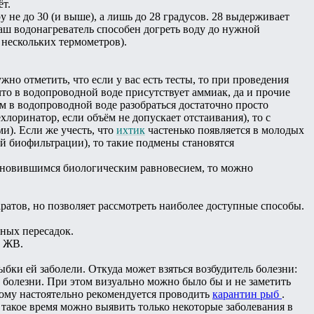
ёт.
 не до 30 (и выше), а лишь до 28 градусов. 28 выдерживает
ваш водонагреватель способен догреть воду до нужной
 нескольких термометров).
но отметить, что если у вас есть тесты, то при проведения
что в водопроводной воде присутствует аммиак, да и прочие
ом в водопроводной воде разобраться достаточно просто
хлоринатор, если объём не допускает отстаивания), то с
ми). Если же учесть, что
ихтик
частенько появляется в молодых
ой биофильтрации), то такие подмены становятся
становившимся биологическим равновесием, то можно
ратов, но позволяет рассмотреть наиболее доступные способы.
ных пересадок.
а ЖВ.
рыбки ей заболели. Откуда может взяться возбудитель болезни:
 болезни. При этом визуально можно было бы и не заметить
этому настоятельно рекомендуется проводить
карантин рыб
.
 такое время можно выявить только некоторые заболевания в