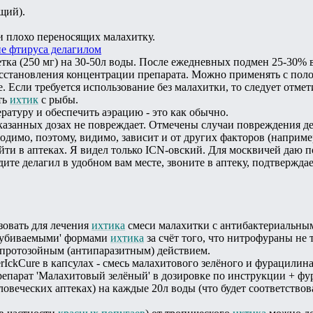
щий).
и плохо переносящих малахитку.
е фтируса делагилом
летка (250 мг) на 30-50л воды. После ежедневных подмен 25-30
сстановления концентрации препарата. Можно применять с полови
. Если требуется использование без малахитки, то следует отме
ть
ихтик
с рыбы.
атуру и обеспечить аэрацию - это как обычно.
азанных дозах не повреждает. Отмечены случаи повреждения де
димо, поэтому, видимо, зависит и от других факторов (например,
йти в аптеках. Я видел только ICN-овский. Для москвичей даю п
одите делагил в удобном вам месте, звоните в аптеку, подтвержда
зовать для лечения
ихтика
смеси малахитки с антибактериальны
неубиваемыми' формами
ихтика
за счёт того, что нитрофураны не
протозойным (антипаразитным) действием.
IckCure в капсулах - смесь малахитового зелёного и фурацилина
епарат 'Малахитовый зелёный' в дозировке по инструкции + фур
ловеческих аптеках) на каждые 20л воды (что будет соответств