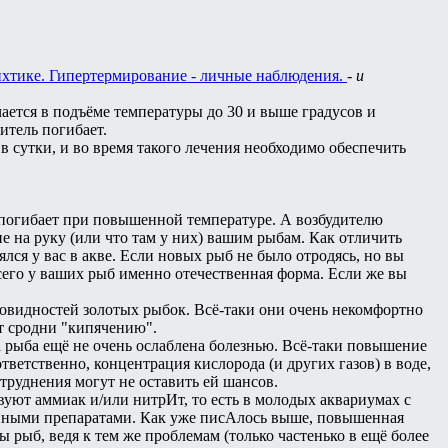
ихтике. Гипертермирование - личные наблюдения.
-
и
чается в подъёме температуры до 30 и выше градусов и
итель погибает.
 в сутки, и во время такого лечения необходимо обеспечить
 погибает при повышенной температуре. А возбудителю
не на руку (или что там у них) вашим рыбам. Как отличить
зялся у вас в акве. Если новых рыб не было отродясь, но вы
сего у ваших рыб именно отечественная форма. Если же вы
зновидностей золотых рыбок. Всё-таки они очень некомфортно
ет сродни "кипячению".
а рыба ещё не очень ослаблена болезнью. Всё-таки повышение
тветственно, концентрация кислорода (и других газов) в воде,
атруднения могут не оставить ей шансов.
твуют аммиак и/или нитрИт, то есть в молодых аквариумах с
енными препаратами. Как уже писАлось выше, повышенная
рыб, ведя к тем же проблемам (только частенько в ещё более