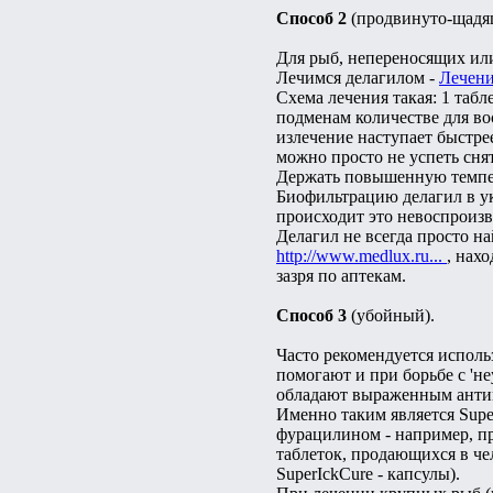
Способ 2
(продвинуто-щадя
Для рыб, непереносящих ил
Лечимся делагилом -
Лечени
Схема лечения такая: 1 таб
подменам количестве для во
излечение наступает быстрее
можно просто не успеть сня
Держать повышенную темпер
Биофильтрацию делагил в ук
происходит это невоспроизво
Делагил не всегда просто на
http://www.medlux.ru...
, нах
зазря по аптекам.
Способ 3
(убойный).
Часто рекомендуется исполь
помогают и при борьбе с '
обладают выраженным анти
Именно таким является Super
фурацилином - например, пр
таблеток, продающихся в че
SuperIckCure - капсулы).