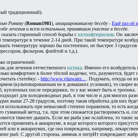
ный традиционный).
тью Роману
(
Roman1981
),
инициировавшему беседу -
Ещё раз об 
обе лечения и всем остальным, принявшим участие в беседе.
 сказать старинный способ борьбы с
ихтиофтириозом
. Он заклю
температуре в течение 2-14 дней. При такой температуре возбуд
ышать температуру хорошо бы постепенно, не быстрее 3 градусов
ессором, фильтром, флейтой и т.д.).
ько ограничений:
шь для лечения отечественного
ихтика
. Именно его возбудитель
ько комфортнее в более тёплой водичке, что, разумеется, будет 
читать статейку: -
http://www.vitawater...
. Подумать, откуда он в
рмом (культивированным не в домашних условиях), то скорее в
б, купленных после передержки, то у вас может быть и тропика.
 подходит для холодноводных рыб, в том числе и для многих ра
рах выше 27-28 градусов, поэтому такая обработка для них буд
ся использовать при невысокой степени поражения, то есть когд
о гуманный метод, т.к. при этом снижается растворимость и, соо
новится тяжелее дышать. Если же рыба уже ослаблена, то такие з
уется применять в аквариуме, в воде которого которого присутс
ей или в аквариумах, где она повреждена, например, лекарств
ание рыб. С другой стороны, аммиак и нитрИт повреждают жабры 