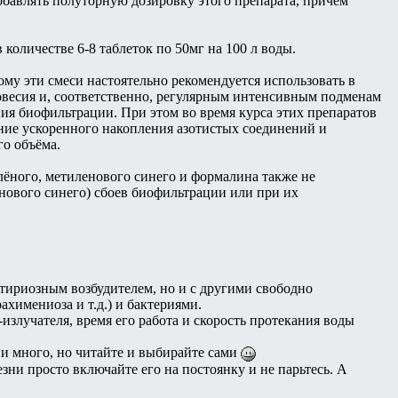
бавлять полуторную дозировку этого препарата, причём
оличестве 6-8 таблеток по 50мг на 100 л воды.
му эти смеси настоятельно рекомендуется использовать в
новесия и, соответственно, регулярным интенсивным подменам
я биофильтрации. При этом во время курса этих препаратов
ание ускоренного накопления азотистых соединений и
о объёма.
ёного, метиленового синего и формалина также не
енового синего) сбоев биофильтрации или при их
фтириозным возбудителем, но и с другими свободно
химениоза и т.д.) и бактериями.
злучателя, время его работа и скорость протекания воды
ии много, но читайте и выбирайте сами
езни просто включайте его на постоянку и не парьтесь. А