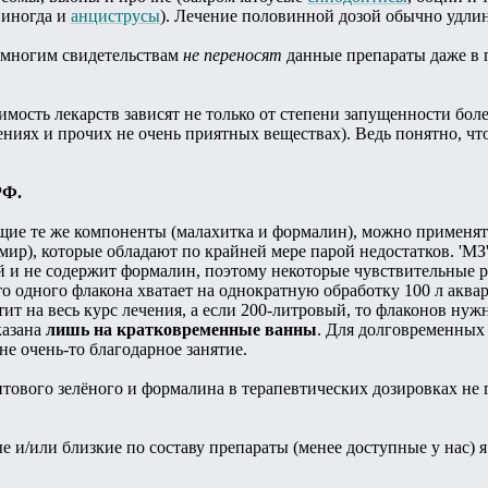
 иногда и
анциструсы
). Лечение половинной дозой обычно удлин
 многим свидетельствам
не переносят
данные препараты даже в п
мость лекарств зависят не только от степени запущенности боле
ениях и прочих не очень приятных веществах). Ведь понятно, что
РФ.
ие те же компоненты (малахитка и формалин), можно применять
мир), которые обладают по крайней мере парой недостатков. 'МЗ
 и не содержит формалин, поэтому некоторые чувствительные ры
то одного флакона хватает на однократную обработку 100 л аква
тит на весь курс лечения, а если 200-литровый, то флаконов нуж
казана
лишь на кратковременные ванны
. Для долговременных 
, не очень-то благодарное занятие.
тового зелёного и формалина в терапевтических дозировках не 
 и/или близкие по составу препараты (менее доступные у нас) я 