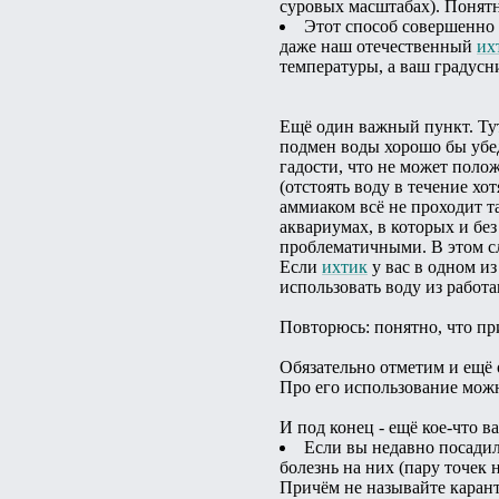
суровых масштабах). Понятн
Этот способ совершенно 
даже наш отечественный
их
температуры, а ваш градусн
Ещё один важный пункт. Тут
подмен воды хорошо бы убед
гадости, что не может поло
(отстоять воду в течение хо
аммиаком всё не проходит та
аквариумах, в которых и бе
проблематичными. В этом с
Если
ихтик
у вас в одном и
использовать воду из работ
Повторюсь: понятно, что пр
Обязательно отметим и ещё 
Про его использование мож
И под конец - ещё кое-что в
Если вы недавно посадил
болезнь на них (пару точек 
Причём не называйте карант