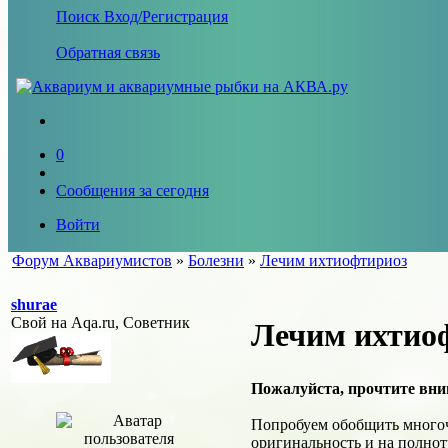
Поиск
Вход/Регистрация
Обратная связь
0
Сообщения за сегодня
Войти
Форум Аквариумистов
»
Болезни
»
Лечим ихтиофтириоз
shurae
Свой на Aqa.ru, Советник
Лечим ихтио
Пожалуйста, прочтите вним
Попробуем обобщить много
оригинальность и на полноту