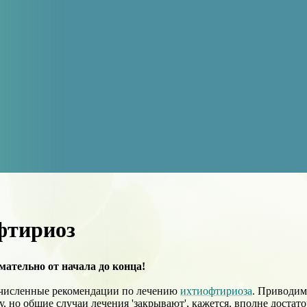
фтириоз
ательно от начала до конца!
численные рекомендации по лечению
ихтиофтириоза
. Приводим
, но общие случаи лечения 'закрывают', кажется, вполне достато