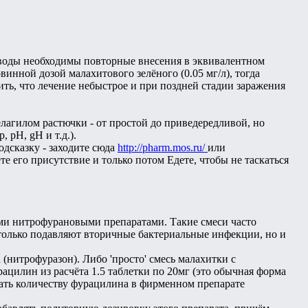
% воды необходимы повторные внесения в эквивалентном
нной дозой малахитового зелёного (0.05 мг/л), тогда
тить, что лечение небыстрое и при поздней стадии заражения
лагилом растючки - от простой до приведередливой, но
 pH, gH и т.д.).
одсказку - заходите сюда
http://pharm.mos.ru/
или
ете его присутствие и только потом Едете, чтобы не таскаться
ми нитрофурановыми препаратами. Такие смеси часто
 только подавляют вторичные бактериальные инфекции, но и
 (нитрофуразон). Либо 'просто' смесь малахитки с
ацилин из расчёта 1.5 таблетки по 20мг (это обычная форма
овать количеству фурацилина в фирменном препарате