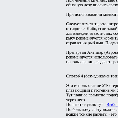
При лечении крупных рыб (
обычную дозу вносить сразу
При использовании малахитк
Следует отметить, что нитр
отсаднике. Либо, если тако
для выведения азотистых с
рыбу рекоменлуется кормить
отравления рыб ими. Подме
Препараты Антипар (Агрове
рекомендуется использовать
использовании следовать р
Способ 4
(безмедикаментоз
Это использование УФ-стери
плавающими патогенными орг
Тут главное грамотно подоб
через него.
Почитать нужно тут -
Выбор
По большому счёту можно ска
всякие тонкие расчёты - это