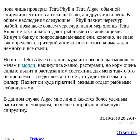
пока лишь проверил Tetra Phyll и Tetra Algae, обычной
спирулины что-то в аптеке не было, а в другу идти лень. В
общем наблюдения следующие -- Phyll пахнет чересчур
рыбой, прям даже совсем чересчур, например хлопья Tetra
Rubin не так сильно отдают рыбными составляющими.
Кинул в банку с подросшими мечами: ели, конечно, не знаю,
как определить критерий аппетитности этого корма -- дал
немного и все съели.
Но вот с Tetra Algae ситуация куда интересней: дал молодым
мечам и
молли
, накинулись жадно, растерзали, но корм очень
сильно пылит в растерзанном состоянии, для меня так-то это
не проблема -- съедят все, а что нет, то уйдет улиткам и в
фильтр. Пахнет он куда приятней, меньше отдает рыбными
субродуктами.
В данном случае Algae мне лично кажется более удачным
растительным кормом, но я еще попробую и обычную
спирулину.
31/10/2018 20:29:47
#2551663
Ответить
Bykov