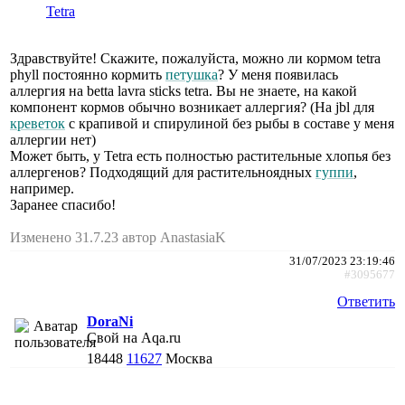
Tetra
Здравствуйте! Скажите, пожалуйста, можно ли кормом tetra
phyll постоянно кормить
петушка
? У меня появилась
аллергия на betta lavra sticks tetra. Вы не знаете, на какой
компонент кормов обычно возникает аллергия? (На jbl для
креветок
с крапивой и спирулиной без рыбы в составе у меня
аллергии нет)
Может быть, у Tetra есть полностью растительные хлопья без
аллергенов? Подходящий для растительноядных
гуппи
,
например.
Заранее спасибо!
Изменено 31.7.23 автор AnastasiaK
31/07/2023 23:19:46
#3095677
Ответить
DoraNi
Свой на Aqa.ru
18448
11627
Москва