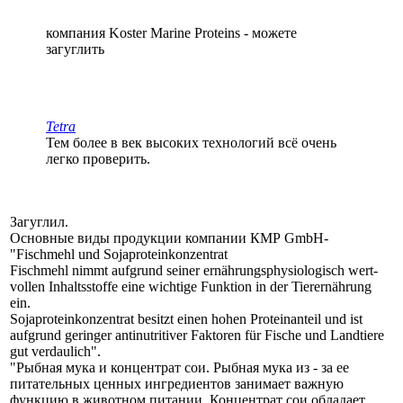
компания Koster Marine Proteins - можете
загуглить
Tetra
Тем более в век высоких технологий всё очень
легко проверить.
Загуглил.
Основные виды продукции компании КМР GmbH-
"Fischmehl und Sojaproteinkonzentrat
Fisch­mehl nimmt auf­grund sei­ner er­näh­rungs­physio­lo­gisch wert­
vol­len In­halts­stof­fe eine wich­ti­ge Funk­tion in der Tier­er­näh­rung
ein.
Sojaproteinkonzentrat be­sitzt einen ho­hen Pro­tein­an­teil und ist
aufgrund geringer antinutritiver Faktoren für Fische und Landtiere
gut verdaulich".
"Рыбная мука и концентрат сои. Рыбная мука из - за ее
питательных ценных ингредиентов занимает важную
функцию в животном питании. Концентрат сои обладает