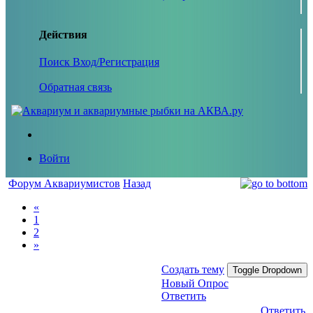
Действия
Поиск
Вход/Регистрация
Обратная связь
Войти
Форум Аквариумистов
Назад
«
1
2
»
Создать тему
Toggle Dropdown
Новый Опрос
Ответить
Ответить