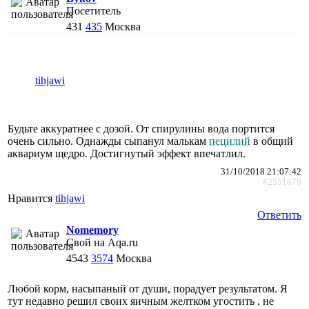
Посетитель
431
435
Москва
tihjawi
Будьте аккуратнее с дозой. От спирулины вода портится
очень сильно. Однажды сыпанул малькам
пецилий
в общий
аквариум щедро. Достигнутый эффект впечатлил.
31/10/2018 21:07:42
#2551670
Нравится
tihjawi
Ответить
Nomemory
Свой на Aqa.ru
4543
3574
Москва
Любой корм, насыпаный от души, порадует результатом. Я
тут недавно решил своих яичным желтком угостить , не