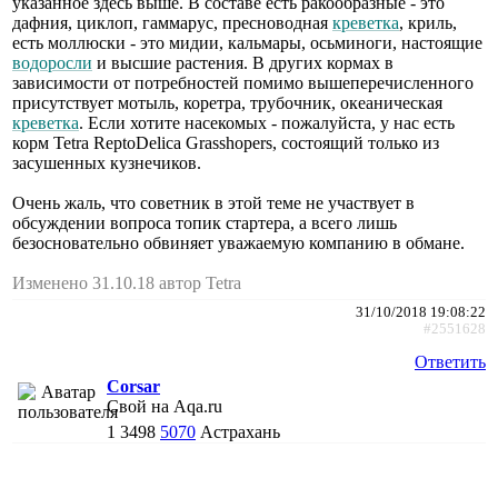
указанное здесь выше. В составе есть ракообразные - это
дафния, циклоп, гаммарус, пресноводная
креветка
, криль,
есть моллюски - это мидии, кальмары, осьминоги, настоящие
водоросли
и высшие растения. В других кормах в
зависимости от потребностей помимо вышеперечисленного
присутствует мотыль, коретра, трубочник, океаническая
креветка
. Если хотите насекомых - пожалуйста, у нас есть
корм Tetra ReptoDelica Grasshopers, состоящий только из
засушенных кузнечиков.
Очень жаль, что советник в этой теме не участвует в
обсуждении вопроса топик стартера, а всего лишь
безосновательно обвиняет уважаемую компанию в обмане.
Изменено 31.10.18 автор Tetra
31/10/2018 19:08:22
#2551628
Ответить
Corsar
Свой на Aqa.ru
1
3498
5070
Астрахань