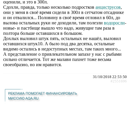
оценили, и это в 300л.
Сдохли, правда, только несколько подростков
анциструсов
,
они у меня в своё время сидели в 300л в сетчатом отсаднике
и он отвалился... Половину в своё время отловил в 60л, до
вылова остальных руки не доходили, там полезли
водоросли
-
новье- и пастбище вышло что надо, живущие там раза в
полтора больше оставшихся в большом.
Дохлых выловил штук пять, остальных не нашёл, выловил
оставшихся штук10. А было под два десятка, остальные
видимо остались в недоступных местах, там таких много...
А представление о привлекательном запахе у нас с рыбами
сильно отличается. Тот же малави пахнет тоже весьма
своеобразно, но им нравится.
31/10/2018 22:53:50
#2551696