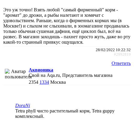
Это уж точно! Взять любой "самый фирменный" корм -
"аромат" до дрожи, а рыбы налетают и хомячат с
удовольствием. Раньше, когда о фирменных кормах мы (в
Москве!) и слыхом не слыхивали, в зоомагазине продавалась
только обычная сушеная дафния, ещё циклоп был, всё на
развес. В магазин заходишь - пахнет просто жуть, даже во рту
какой-то странный привкус ощущался.
28/02/2022 10:22:32
#2992819
Ответить
Аквионика
Свой на Aqa.ru, Представитель магазина
2354
1334
Москва
DoraNi
Tetra phyll чисто растительный корм, Tetra guppy
комплексный.