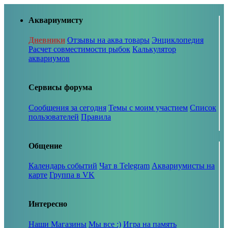
Аквариумисту
Дневники
Отзывы на аква товары
Энциклопедия
Расчет совместимости рыбок
Калькулятор
аквариумов
Сервисы форума
Сообщения за сегодня
Темы с моим участием
Список
пользователей
Правила
Общение
Календарь событий
Чат в Telegram
Аквариумисты на
карте
Группа в VK
Интересно
Наши Магазины
Мы все :)
Игра на память