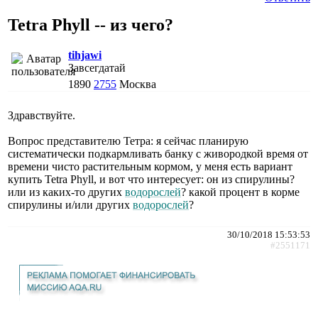
Tetra Phyll -- из чего?
tihjawi
Завсегдатай
1890
2755
Москва
Здравствуйте.
Вопрос представителю Тетра: я сейчас планирую
систематически подкармливать банку с живородкой время от
времени чисто растительным кормом, у меня есть вариант
купить Tetra Phyll, и вот что интересует: он из спирулины?
или из каких-то других
водорослей
? какой процент в корме
спирулины и/или других
водорослей
?
30/10/2018 15:53:53
#2551171