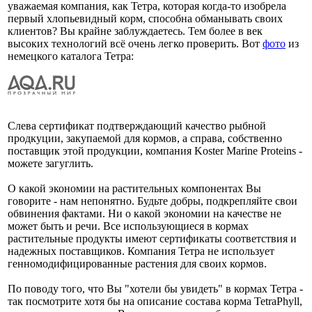
уважаемая компания, как Тетра, которая когда-то изобрела
первый хлопьевидный корм, способна обманывать своих
клиентов? Вы крайне заблуждаетесь. Тем более в век
высоких технологий всё очень легко проверить. Вот
фото
из
немецкого каталога Тетра:
Слева сертификат подтверждающий качество рыбной
продкуции, закупаемой для кормов, а справа, собственно
поставщик этой продукции, компания Koster Marine Proteins -
можете загуглить.
О какой экономии на растительных компонентах Вы
говорите - нам непонятно. Будьте добры, подкрепляйте свои
обвинения фактами. Ни о какой экономии на качестве не
может быть и речи. Все использующиеся в кормах
растительные продукты имеют сертификаты соответствия и
надежных поставщиков. Компания Тетра не использует
генномодифицированные растения для своих кормов.
По поводу того, что Вы "хотели бы увидеть" в кормах Тетра -
так посмотрите хотя бы на описание состава корма TetraPhyll,