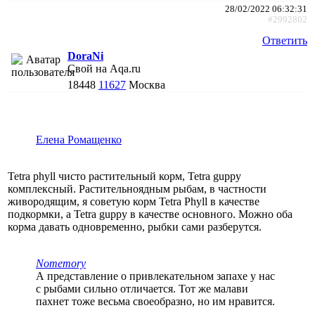
28/02/2022 06:32:31
#2992802
Ответить
DoraNi
Свой на Aqa.ru
18448
11627
Москва
Елена Ромащенко
Tetra phyll чисто растительный корм, Tetra guppy
комплексный. Растительноядным рыбам, в частности
живородящим, я советую корм Tetra Phyll в качестве
подкормки, а Tetra guppy в качестве основного. Можно оба
корма давать одновременно, рыбки сами разберутся.
Nomemory
А представление о привлекательном запахе у нас
с рыбами сильно отличается. Тот же малави
пахнет тоже весьма своеобразно, но им нравится.