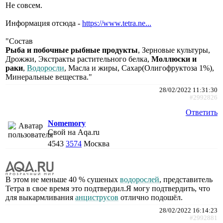
Не совсем.
Информация отсюда -
https://www.tetra.ne...
"Состав
Рыба и побочные рыбные продукты
, Зерновые культуры,
Дрожжи, Экстракты растительного белка,
Моллюски и
раки
,
Водоросли
, Масла и жиры, Сахар(Олигофруктоза 1%),
Минеральные вещества."
28/02/2022 11:31:30
#2992826
Ответить
Nomemory
Свой на Aqa.ru
4543
3574
Москва
В этом не меньше 40 % сушеных
водорослей
, представитель
Тетра в свое время это подтвердил.Я могу подтвердить, что
для выкармливания
анциструсов
отлично подошёл.
28/02/2022 16:14:23
#2992881