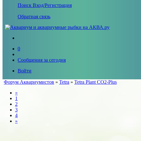
Поиск
Вход/Регистрация
Обратная связь
0
Сообщения за сегодня
Войти
Форум Аквариумистов
»
Tetra
»
Tetra Plant CO2-Plus
«
1
2
3
4
»