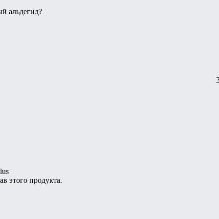
вый альдегид?
lus
ав этого продукта.