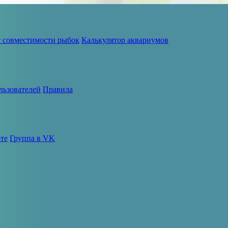
т совместимости рыбок
Калькулятор аквариумов
льзователей
Правила
те
Группа в VK