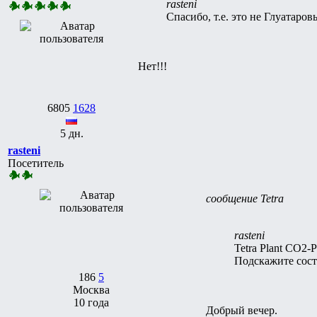
rasteni
Спасибо, т.е. это не Глуатаро
Нет!!!
6805
1628
5 дн.
rasteni
Посетитель
сообщение Tetra
rasteni
Tetra Plant CO2-P
Подскажите сост
186
5
Москва
10 года
Добрый вечер.