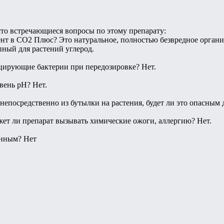
то встречающиеся вопросы по этому препарату:
нт в СО2 Плюс? Это натуральное, полностью безвредное органи
пный для растений углерод.
цирующие бактерии при передозировке? Нет.
вень pH? Нет.
непосредственно из бутылки на растения, будет ли это опасным 
ожет ли препарат вызывать химические ожоги, аллергию? Нет.
енным? Нет
a