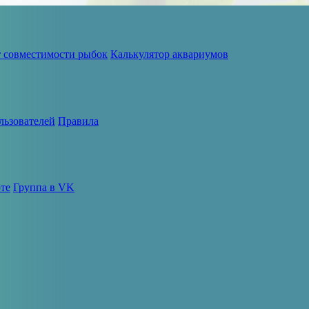
т совместимости рыбок
Калькулятор аквариумов
льзователей
Правила
те
Группа в VK