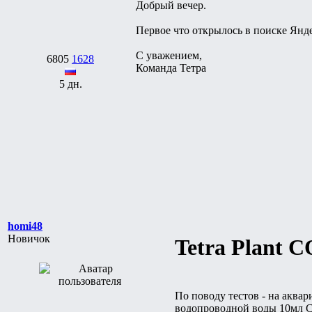
Добрый вечер.
Первое что открылось в поиске Янд
С уважением,
6805
1628
Команда Тетра
5 дн.
homi48
Новичок
Tetra Plant C
По поводу тестов - на аквар
водопроводной воды 10мл С