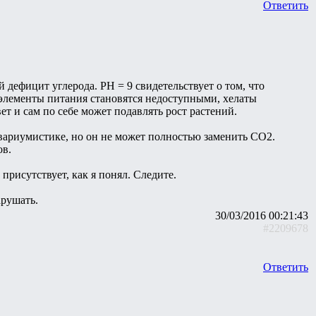
Ответить
 дефицит углерода. РН = 9 свидетельствует о том, что
е элементы питания становятся недоступными, хелаты
 и сам по себе может подавлять рост растений.
вариумистике, но он не может полностью заменить СО2.
ов.
присутствует, как я понял. Следите.
арушать.
30/03/2016 00:21:43
#2209678
Ответить