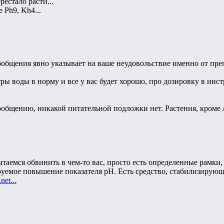
естало расти...
 Ph9, Kh4...
ообщения явно указывает на ваше неудовольствие именно от препа
тры воды в норму и все у вас будет хорошо, про дозировку в инс
 сообщению, никакой питательной подложки нет. Растения, кроме 
ытаемся обвинить в чем-то вас, просто есть определенные рамки
руемое повышение показателя pH. Есть средство, стабилизирую
net...