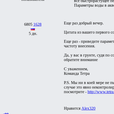
все быстрорастущее пер
Параметры воды в акве
Еще раз добрый вечер.
6805
1628
Цитата из вашего первого с
5 дн.
Еще раз - приведите параме
частоту внесения.
Да, у вас в грунте, судя по
обратите внимание
С уважением,
Команда Тетра
P.S. Мы ни в коей мере не п
случае это явно неконтроли
посмотрите -
http://www.tetra.
Нравится
Alex320