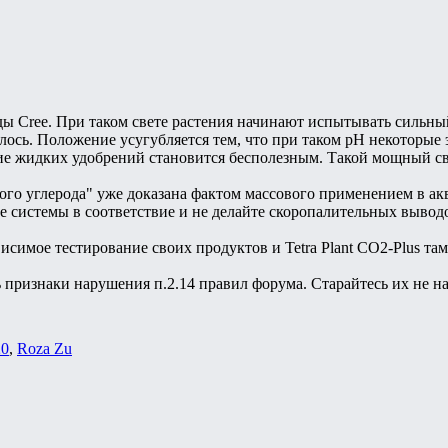
ды Cree. При таком свете растения начинают испытывать сильный
алось. Положение усугубляется тем, что при таком рН некоторы
е жидких удобрений становится бесполезным. Такой мощный свет
го углерода" уже доказана фактом массового применением в ак
 системы в соответствие и не делайте скоропалительных вывод
исимое тестирование своих продуктов и Tetra Plant CO2-Plus там 
ь признаки нарушения п.2.14 правил форума. Старайтесь их не н
20
,
Roza Zu