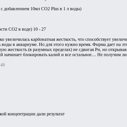
 с добавлением 10мл CO2 Plus в 1 л воды)
сти СО2 в воде) 10 - 27
зко увеличилась карбонатная жесткость, что способствует увели
 воды в аквариуме. Но для этого нужно время. Фирма дает на э
ную жесткость (в разумных пределах) не сдвигая Рн, но открыва
й начинает блокировать калий и все остальное… Не получим ли 
i48
кой концентрации дали результат