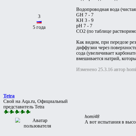
Водопроводная вода (чистая
GH 7 - 7
3
KH 3 - 9
pH 7 - 7
5 года
СО2 (по таблице растворимо
Как видим, при передозе ре
диффузии через поверхность
сода (увеличивает карбонат
вмешивается натрий, которы
Изменено 25.3.16 автор hom
Tetra
Свой на Aqa.ru, Официальный
представитель Tetra
homi48
А вот испытания в высо