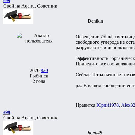
e99
Свой на Aqa.ru, Советник
Denikin
Освещение 75lm/l, светодио
свободного углерода не ост
разрушаются и использовани
Эффективность "органическо
Приведите все составляющие
2670
820
Сейчас Тетра начинает незав
Рыбинск
2 года
p.s. В вашем сообщении ест
Нравится
Юрий1978
,
Alex3
e99
Свой на Aqa.ru, Советник
homi48