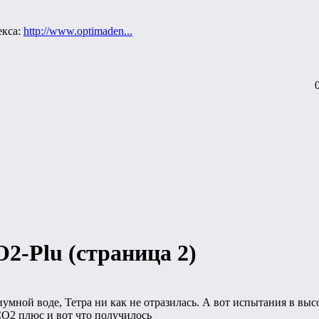
екса:
http://www.optimaden...
O2-Plu (страница 2)
иумной воде, Тетра ни как не отразилась. А вот испытания в выс
О2 плюс и вот что получилось