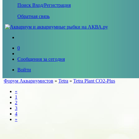
Поиск
Вход/Регистрация
Обратная связь
0
Сообщения за сегодня
Войти
Форум Аквариумистов
»
Tetra
»
Tetra Plant CO2-Plus
«
1
2
3
4
»