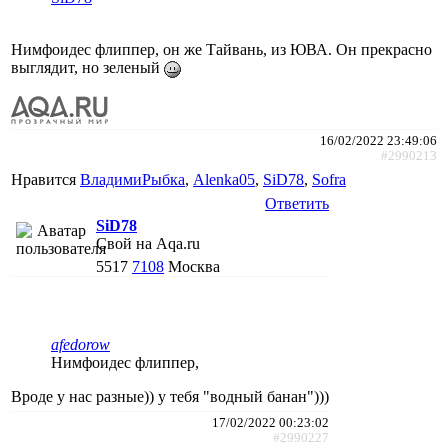
Нимфоидес флиппер, он же Тайвань, из ЮВА. Он прекрасно
выглядит, но зеленый
16/02/2022 23:49:06
#2990213
Нравится
ВладимиРыбка
,
Alenka05
,
SiD78
,
Sofra
Ответить
SiD78
Свой на Aqa.ru
5517
7108
Москва
afedorow
Нимфоидес флиппер,
Вроде у нас разные)) у тебя "водный банан")))
17/02/2022 00:23:02
#2990227