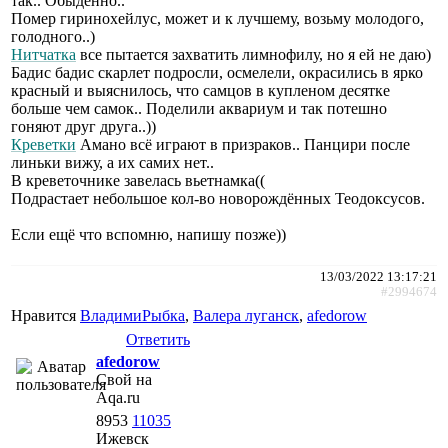
так.. Обыденно..
Помер гиринохейлус, может и к лучшему, возьму молодого,
голодного..)
Нитчатка
все пытается захватить лимнофилу, но я ей не даю)
Бадис бадис скарлет подросли, осмелели, окрасились в ярко
красный и выяснилось, что самцов в купленом десятке
больше чем самок.. Поделили аквариум и так потешно
гоняют друг друга..))
Креветки
Амано всё играют в призраков.. Панцири после
линьки вижу, а их самих нет..
В креветочнике завелась вьетнамка((
Подрастает небольшое кол-во новорождённых Теодоксусов.
Если ещё что вспомню, напишу позже))
13/03/2022 13:17:21
#2994674
Нравится
ВладимиРыбка
,
Валера луганск
,
afedorow
Ответить
afedorow
Свой на
Aqa.ru
8953
11035
Ижевск