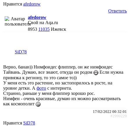
Нравится
afedorow
Ответить
afedorow
Свой на Aqa.ru
8953
11035
Ижевск
SiD78
Верно, банан)) Нимфоидес флиппер, он же нимфоидес
Тайвань. Думаю, все знают, откуда он родом
Если нужна
привязка к региону, то это самое то))
У меня есть это растение, но застопорилось в росте, на
уровне детки. А
фото
с интернета.
Странно, раньше у меня флиппер хорошо рос.
Нимфеи - очень красивые, думаю их можно рассматривать
как космополит
17/02/2022 00:32:01
#2990229
Нравится
SiD78