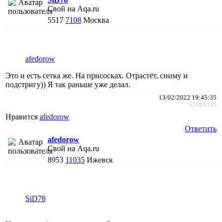
Свой на Aqa.ru
5517
7108
Москва
afedorow
Это и есть сетка же. На присосках. Отрастёт, сниму и
подстригу)) Я так раньше уже делал.
13/02/2022 19:45:35
#2989249
Нравится
afedorow
Ответить
afedorow
Свой на Aqa.ru
8953
11035
Ижевск
SiD78