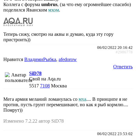
Коллега с форума
umbrus
, (за что ему огромнейшее спасибо)
поделился Яванским
мхом
.
Теперь сижу, смотрю на аквы и думаю, куда эту гору
пристроить))
06/02/2022 20:16:42
#2986778
Нравится
ВладимиРыбка
,
afedorow
Ответить
SiD78
Свой на Aqa.ru
5517
7108
Москва
Мега армия меланий ломанулась со
мха
.... В принципе я не
против, пусть грунт перемешивают, но как я рыб кормлю....
Помрут))
Изменено 7.2.22 автор SiD78
06/02/2022 23:53:02