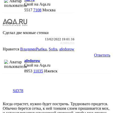
Свой на Aqa.ru
5517
7108
Москва
Сделал две мховые стенки
13/02/2022 19:01:16
#2989233
Нравится
ВладимиРыбка
,
Sofra
,
afedorow
Ответить
afedorow
Свой на Aqa.ru
8953
11035
Ижевск
SiD78
Когда отрастет, нужно будет постричь. Трудновато придется.
Обычно берется сетка, к ней тонким слоем пришивается мох,
и устанавливается изнаночной стороной, чтобы мох пророс