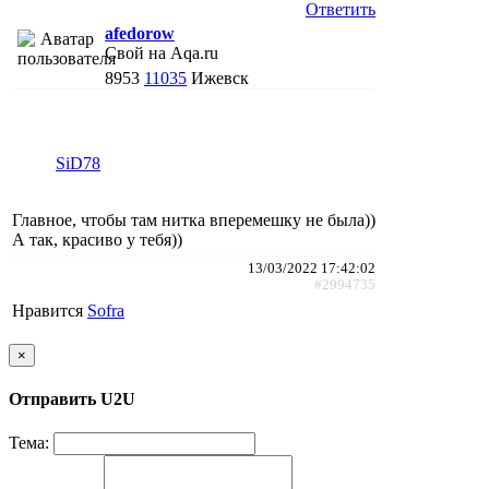
Ответить
afedorow
Свой на Aqa.ru
8953
11035
Ижевск
SiD78
Главное, чтобы там нитка вперемешку не была))
А так, красиво у тебя))
13/03/2022 17:42:02
#2994735
Нравится
Sofra
×
Отправить U2U
Тема: