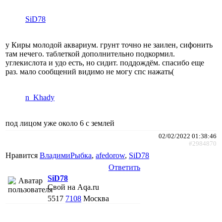
SiD78
у Киры молодой аквариум. грунт точно не заилен, сифонить
там нечего. таблеткой дополнительно подкормил.
углекислота и удо есть, но сидит. поддождём. спасибо еще
раз. мало сообщений видимо не могу спс нажать(
n_Khady
под лицом уже около 6 с землей
02/02/2022 01:38:46
#2984870
Нравится
ВладимиРыбка
,
afedorow
,
SiD78
Ответить
SiD78
Свой на Aqa.ru
5517
7108
Москва