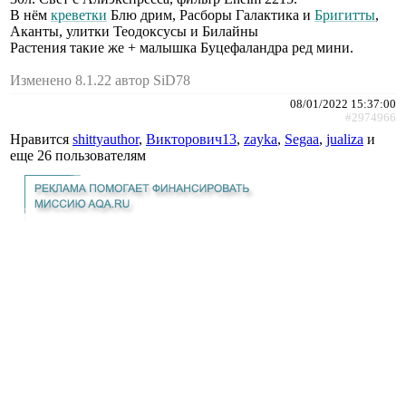
В нём
креветки
Блю дрим, Расборы Галактика и
Бригитты
,
Аканты, улитки Теодоксусы и Билайны
Растения такие же + малышка Буцефаландра ред мини.
Изменено 8.1.22 автор SiD78
08/01/2022 15:37:00
#2974966
Нравится
shittyauthor
,
Викторович13
,
zayka
,
Segaa
,
jualiza
и
еще
26 пользователям