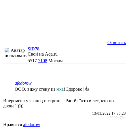
Ответить
SiD78
Свой на Aqa.ru
5517
7108
Москва
afedorow
ООО, вижу стену из
мха
! Здорово! 👍
Вперемешку яванец и стринг... Растёт "кто в лес, кто по
дрова" ))))
13/03/2022 17:36:23
#2994734
Нравится
afedorow