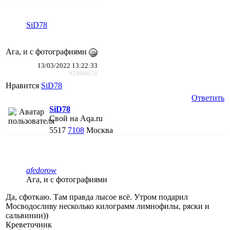
SiD78
Ага, и с фотографиями
13/03/2022 13:22:33
#2994676
Нравится
SiD78
Ответить
SiD78
Свой на Aqa.ru
5517
7108
Москва
afedorow
Ага, и с фотографиями
Да, сфоткаю. Там правда лысое всё. Утром подарил
Мосводосливу несколько килограмм лимнофилы, ряски и
сальвинии))
Креветочник