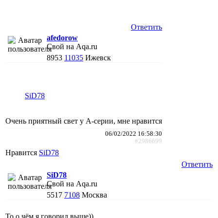
Ответить
afedorow
Свой на Aqa.ru
8953
11035
Ижевск
SiD78
Очень приятный свет у А-серии, мне нравится
06/02/2022 16:58:30
#2986699
Нравится
SiD78
Ответить
SiD78
Свой на Aqa.ru
5517
7108
Москва
То о чём я говорил выше))