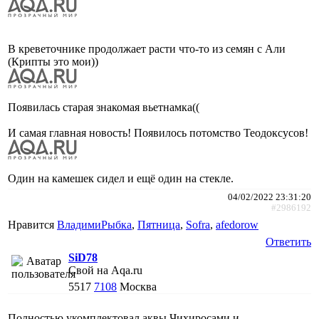
В креветочнике продолжает расти что-то из семян с Али
(Крипты это мои))
Появилась старая знакомая вьетнамка((
И самая главная новость! Появилось потомство Теодоксусов!
Один на камешек сидел и ещё один на стекле.
04/02/2022 23:31:20
#2986192
Нравится
ВладимиРыбка
,
Пятница
,
Sofra
,
afedorow
Ответить
SiD78
Свой на Aqa.ru
5517
7108
Москва
Полностью укомплектовал аквы Чихиросами и