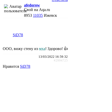
afedorow
Свой на Aqa.ru
8953
11035
Ижевск
SiD78
ООО, вижу стену из
мха
! Здорово! 👍
13/03/2022 16:59:32
#2994725
Нравится
SiD78