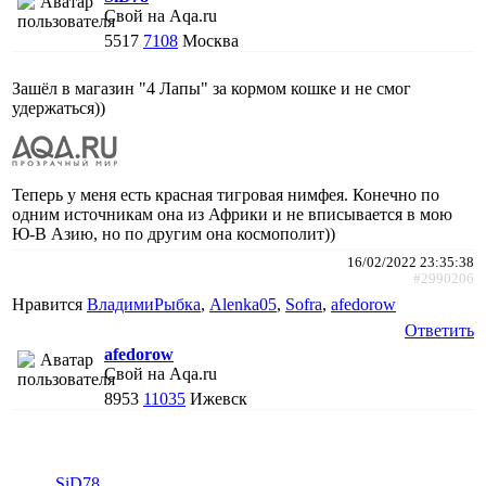
Свой на Aqa.ru
5517
7108
Москва
Зашёл в магазин "4 Лапы" за кормом кошке и не смог
удержаться))
Теперь у меня есть красная тигровая нимфея. Конечно по
одним источникам она из Африки и не вписывается в мою
Ю-В Азию, но по другим она космополит))
16/02/2022 23:35:38
#2990206
Нравится
ВладимиРыбка
,
Alenka05
,
Sofra
,
afedorow
Ответить
afedorow
Свой на Aqa.ru
8953
11035
Ижевск
SiD78