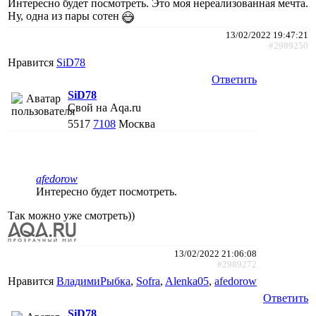
Интересно будет посмотреть. Это моя нереализованная мечта.
Ну, одна из пары сотен
13/02/2022 19:47:21
#2989250
Нравится
SiD78
Ответить
SiD78
Свой на Aqa.ru
5517
7108
Москва
afedorow
Интересно будет посмотреть.
Так можно уже смотреть))
13/02/2022 21:06:08
#2989272
Нравится
ВладимиРыбка
,
Sofra
,
Alenka05
,
afedorow
Ответить
SiD78