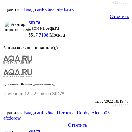
#2986883
Нравится
ВладимиРыбка
,
afedorow
Ответить
SiD78
Свой на Aqa.ru
5517
7108
Москва
Занимаюсь вышиванием)))
Ну и камера.. На самом деле всё зелёное))
Изменено 12.2.22 автор SiD78
12/02/2022 18:19:47
#2988952
Нравится
ВладимиРыбка
,
Пятница
,
Robby
,
Alenka05
,
afedorow
Ответить
SiD78