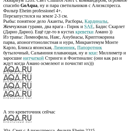
Аквариум 120л. Свет Chihiros A801 с коммандером, огромное
спасибо
GoAqua
, ну и пара светильников с Алиэкспресса.
Фильтр Eheim professionel 4+.
Перезапустился на земле 2-3 см.
Рыбы: понятное дело Аканты, Расборы,
Кардиналы
,
Жемчужная гурами, два врага - Гирик и
SAE
, Бадис Скарлет
(Дарио Дарио). Ещё где-то в кустах
креветки
Амано ))
Из травы: Лимнофила, Наяс, Анубиасы, Криптокорина
парва, апоногетонолистная и нури, Микрантемум Монте
Карло, Бликса японская,
Лимонник
,
Папоротник
бутылочный, Сальвиния плавающая, ну и
мхи
: Миллиметр и
заросшие
нитчаткой
Стринги и Фонтиналис (они как раз и
ждут когда Амано осмелеют и почистят их)))
А это креветочник сейчас
30л. Свет с Алиэкспресса, фильтр Eheim 2215.