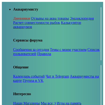
Аквариумисту
Дневники
Отзывы на аква товары
Энциклопедия
Расчет совместимости рыбок
Калькулятор
аквариумов
Сервисы форума
Сообщения за сегодня
Темы с моим участием
Список
пользователей
Правила
Общение
Календарь событий
Чат в Telegram
Аквариумисты на
карте
Группа в VK
Интересно
Наши Магазины
Мы все :)
Игра на память