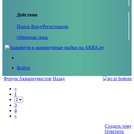
Действия
Поиск
Вход/Регистрация
Обратная связь
Войти
Форум Аквариумистов
Назад
«
1
3
4
»
Создать тему
Ответить