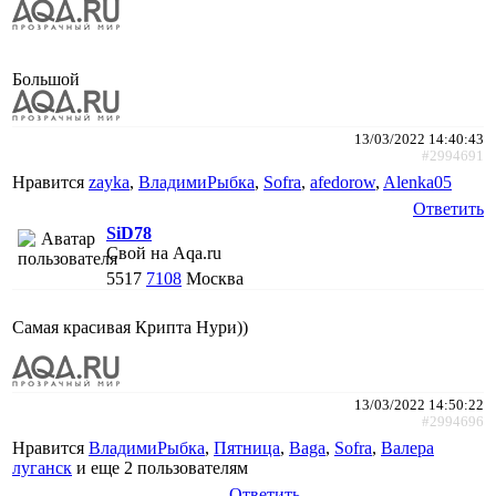
Большой
13/03/2022 14:40:43
#2994691
Нравится
zayka
,
ВладимиРыбка
,
Sofra
,
afedorow
,
Alenka05
Ответить
SiD78
Свой на Aqa.ru
5517
7108
Москва
Самая красивая Крипта Нури))
13/03/2022 14:50:22
#2994696
Нравится
ВладимиРыбка
,
Пятница
,
Baga
,
Sofra
,
Валера
луганск
и еще
2 пользователям
Ответить