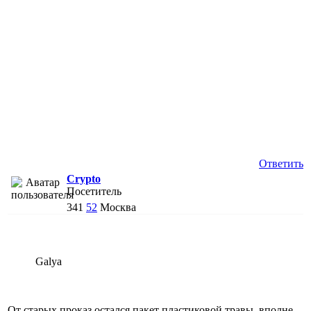
Ответить
Crypto
Посетитель
341
52
Москва
Galya
От старых проказ остался пакет пластиковой травы, вполне