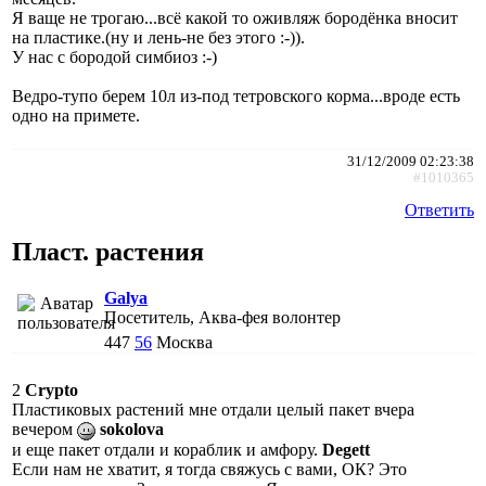
Я ваще не трогаю...всё какой то оживляж бородёнка вносит
на пластике.(ну и лень-не без этого :-)).
У нас с бородой симбиоз :-)
Ведро-тупо берем 10л из-под тетровского корма...вроде есть
одно на примете.
31/12/2009 02:23:38
#1010365
Ответить
Пласт. растения
Galya
Посетитель, Аква-фея волонтер
447
56
Москва
2
Crypto
Пластиковых растений мне отдали целый пакет вчера
вечером
sokolova
и еще пакет отдали и кораблик и амфору.
Degett
Если нам не хватит, я тогда свяжусь с вами, ОК? Это