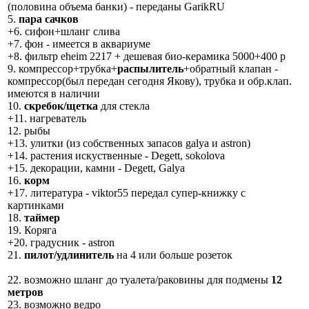
(половина объема банки) - переданы GarikRU
5.
пара сачков
+6. сифон+шланг слива
+7. фон - имеется в аквариуме
+8. фильтр eheim 2217 + дешевая био-керамика 5000+400 р
9. компрессор+трубка+
распылитель
+обратный клапан -
компрессор(был передан сегодня Якову), трубка и обр.клап.
имеются в наличии
10.
скребок/щетка
для стекла
+11. нагреватель
12. рыбы
+13. улитки (из собственных запасов galya и astron)
+14. растения искуственные - Degett, sokolova
+15. декорации, камни - Degett, Galya
16.
корм
+17. литература - viktor55 передал супер-книжку с
картинками
18.
таймер
19. Коряга
+20. градусник - astron
21.
пилот/удлинитель
на 4 или больше розеток
22. возможно шланг до туалета/раковины для подмены
12
метров
23. возможно ведро