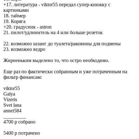
+17. литература - viktor55 передал супер-книжку с
картинками
18. таймер
19. Коряга
+20. градусник - astron
21. пилот/удлинитель на 4 или больше розеток
22. возможно шланг до туалета/раковины для подмены
23. возможно ведро
Жирненьким выделено то, что остро необходимо.
Еще раз по фактически собранным и уже потраченным на
фильтр финансам:
viktor55
Galya
Vizeris
Svet lana
annet584
_________
4700 р собрано
5400 р потрачено