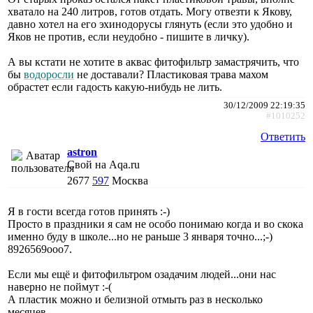
хватало на 240 литров, готов отдать. Могу отвезти к Якову,
давно хотел на его эхинодорусы глянуть (если это удобно и
Яков не против, если неудобно - пишите в личку).
А вы кстати не хотите в аквас фитофильтр замастрячить, что
бы
водоросли
не доставали? Пластиковая трава махом
обрастет если гадость какую-нибудь не лить.
30/12/2009 22:19:35
#1010252
Ответить
astron
Свой на Aqa.ru
2677
597
Москва
Я в гости всегда готов принять :-)
Просто в праздники я сам не особо понимаю когда и во скока
именно буду в школе...но не раньше 3 января точно...;-)
8926569ооо7.
Если мы ещё и фитофильтром озадачим людей...они нас
наверно не поймут :-(
А пластик можно и белизной отмыть раз в несколько
месяцев.