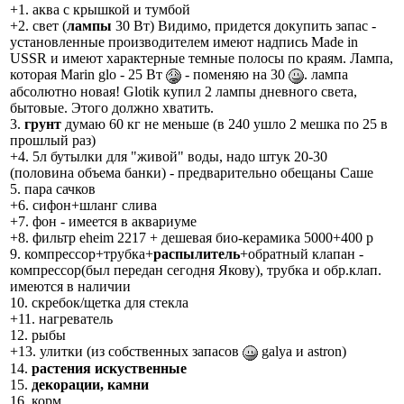
+1. аква с крышкой и тумбой
+2. свет (
лампы
30 Вт) Видимо, придется докупить запас -
установленные производителем имеют надпись Made in
USSR и имеют характерные темные полосы по краям. Лампа,
которая Marin glo - 25 Вт
- поменяю на 30
. лампа
абсолютно новая! Glotik купил 2 лампы дневного света,
бытовые. Этого должно хватить.
3.
грунт
думаю 60 кг не меньше (в 240 ушло 2 мешка по 25 в
прошлый раз)
+4. 5л бутылки для "живой" воды, надо штук 20-30
(половина объема банки) - предварительно обещаны Саше
5. пара сачков
+6. сифон+шланг слива
+7. фон - имеется в аквариуме
+8. фильтр eheim 2217 + дешевая био-керамика 5000+400 р
9. компрессор+трубка+
распылитель
+обратный клапан -
компрессор(был передан сегодня Якову), трубка и обр.клап.
имеются в наличии
10. скребок/щетка для стекла
+11. нагреватель
12. рыбы
+13. улитки (из собственных запасов
galya и astron)
14.
растения искуственные
15.
декорации, камни
16. корм