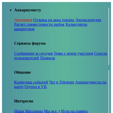
Аквариумисту
Дневники
Отзывы на аква товары
Энциклопедия
Расчет совместимости рыбок
Калькулятор
аквариумов
Сервисы форума
Сообщения за сегодня
Темы с моим участием
Список
пользователей
Правила
Общение
Календарь событий
Чат в Telegram
Аквариумисты на
карте
Группа в VK
Интересно
Наши Магазины
Мы все :)
Игра на память