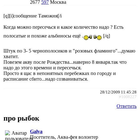
2677
597
Москва
[q][i]сообщение Таможня[/i
Когда можно пересечься и какое количество надо ? Есть
полосатые и похоже альбиносы ещё .
[/q]
Штук по 3- 5 чернополосиков и "розовых фламинго"...думаю
хватит.
Повезем акву после Рождества...наверно 8 января.так что
надо до этого времени и пересечься.
Просто я щас в непонятных перебежках по городу и
расписание сбито...надо созваниваться.
28/12/2009 11:45:28
#1008227
Ответить
про рыбок
Galya
Посетитель, Аква-фея волонтер