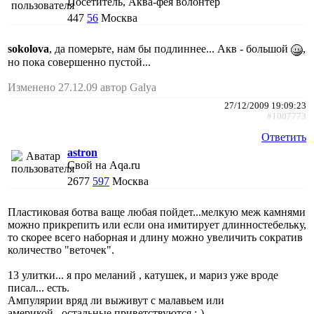
Посетитель, Аква-фея волонтер
447
56
Москва
sokolova
, да померьте, нам бы подлиннее... Акв - большой
,
но пока совершенно пустой...
Изменено 27.12.09 автор Galya
27/12/2009 19:09:23
#1007773
Ответить
astron
Свой на Aqa.ru
2677
597
Москва
Пластиковая ботва ваще любая пойдет...мелкую меж камнями
можно прикрепить или если она имитирует длинностебельку,
то скорее всего наборная и длину можно увеличить сократив
количество "веточек".
13 улитки... я про меланий , катушек, и мариз уже вроде
писал... есть.
Ампулярии вряд ли выживут с малавьем или
америкой...остальные приветствуются :-)