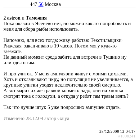
447
56
Москва
2
astron
и
Таможня
Пока оказии в Ясенево нет, но можно как-то попробовать и
меня для сбора рыбы использовать.
Напомню, для всех тогда: живу-работаю Текстильщики-
Рижская, заканчиваю в 19 часов. Потом могу куда-то
заезжать.
На данный момент среда забита для встречи в Тушино ну
или где-то там.
И про улиток. У меня ампулярии живут с моими цихлами.
Хоть и откладывают икру, но популяция не увеличивается, а
крупные улитки уходят исключительно своей смертью.
А вот мариз их же травкой кормить надо, они на хлопья
смотрят тока с голодухи, а откуда у ребят там травы взять?
Так что лучше штук 5 уже подросших ампушек отдать.
Изменено 28.12.09 автор Galya
28/12/2009 12:04:17
#1008241