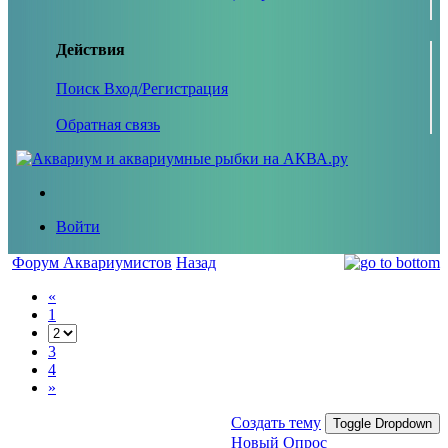
Действия
Поиск
Вход/Регистрация
Обратная связь
Войти
Форум Аквариумистов
Назад
«
1
3
4
»
Создать тему
Toggle Dropdown
Новый Опрос