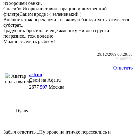
из хорошей банки.
Спасибо Игорю-поставил аэрацию и внутренний
фильтр(Сацем вроде :-) зелененький ).
Внешник тож переключил на живую банку-пусть заселяется
субстрат...
Градусник бросил....и ещё жменьку живого грунта
погрязнее...тож полезно.
Можно заселять рыбьем!
29/12/2009 03:29:30
#1008974
Ответить
astron
Свой на Aqa.ru
2677
597
Москва
Dyaus
Забыл ответить...Ну вроде на птичке пересеклись и