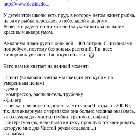
http://www.detskiedo...
У детей этой школы есть пруд, в котором летом живет рыбка,
на зиму рыбка перезжает в небольшой аквариум.
Ребят это радует и они хотели бы ухаживать за большим
красивым аквариумом.
Аквариум планируется большой - 300 литров. С цихлидами
попробуем, поэтому без живых растений. Т.к. всех
живородок увезли в Тверскую область.
Чего нам не хватает на данный момент:
- грунт (возможно завтра мы съездим его купим по
умеренным ценам)
- декор
- компрессор, распылитель, трубочку
- фильтр
- грелка, наверное подойдет та, что я для Ч. отдала - 200 Вт,
т.к. для аквариума с черепахом она больно мощная оказалась.
- аксесуары для чистки (губки, тряпочки, сифон)
- литература (эх, надо было книжку прошлую отсканировать,
которую мне для Чистой речки отдавали...)
- и рыбки