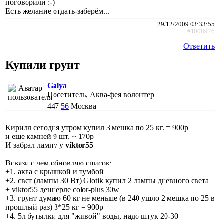
поговорили :-)
Есть желание отдать-заберём...
29/12/2009 03:33:55
#1008976
Ответить
Купили грунт
Galya
Посетитель, Аква-фея волонтер
447
56
Москва
Кирилл сегодня утром купил 3 мешка по 25 кг. = 900р
и еще камней 9 шт. ~ 170р
И забрал лампу у
viktor55
Всвязи с чем обновляю список:
+1. аква с крышкой и тумбой
+2. свет (лампы 30 Вт) Glotik купил 2 лампы дневного света
+ viktor55 деннерле color-plus 30w
+3. грунт думаю 60 кг не меньше (в 240 ушло 2 мешка по 25 в
прошлый раз) 3*25 кг = 900р
+4. 5л бутылки для "живой" воды, надо штук 20-30