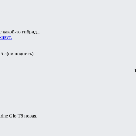
 какой-то гибрид...
живут.
25 л(см подпись)
rine Glo T8 новая.