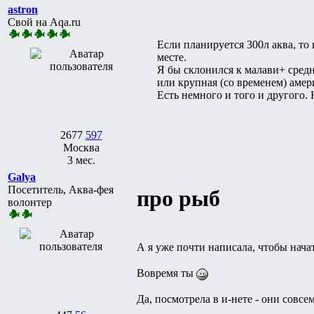
astron
Свой на Aqa.ru
Если планируется 300л аква, то 
месте.
Я бы склонился к малави+ сред
или крупная (со временем) амери
Есть немного и того и другого.
2677
597
Москва
3 мес.
Galya
Посетитель, Аква-фея
про рыб
волонтер
А я уже почти написала, чтобы нача
Вовремя ты
Да, посмотрела в и-нете - они совсем