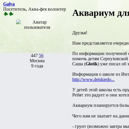
Galya
Посетитель, Аква-фея волонтер
Аквариум дл
Друзья!
Нам представляется очередн
По информации полученой 
447
56
помочь детям Серпуховской
Москва
Саша (
Glotik
) уже писал об 
9 года
Информация о школе из Инт
http://www.detskiedo...
У детей этой школы есть пр
Ребят это радует и они хот
Аквариум планируется больш
Чего нам не хватает на дан
- грунт (возможно завтра м