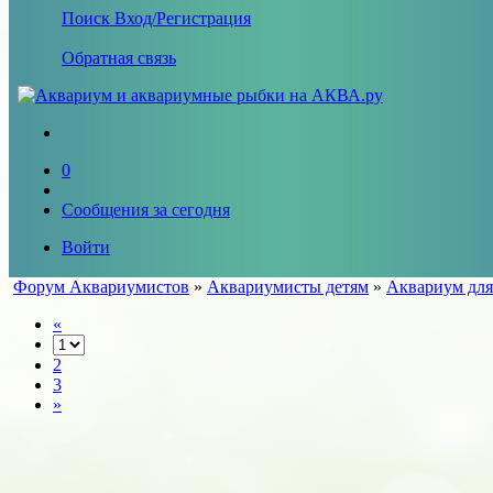
Поиск
Вход/Регистрация
Обратная связь
0
Сообщения за сегодня
Войти
Форум Аквариумистов
»
Аквариумисты детям
»
Аквариум для
«
2
3
»