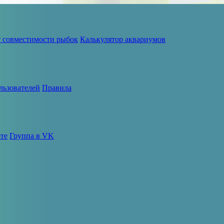
т совместимости рыбок
Калькулятор аквариумов
льзователей
Правила
те
Группа в VK