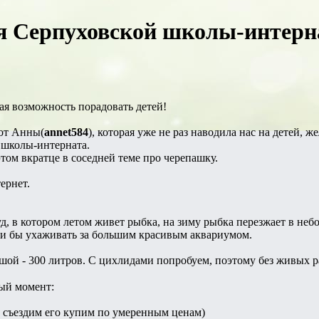
я Серпуховской школы-интерн
ая возможность порадовать детей!
от Анны(
annet584
), которая уже не раз наводила нас на детей,
 школы-интерната.
этом вкратце в соседней теме про черепашку.
ернет.
уд, в котором летом живет рыбка, на зиму рыбка перезжает в не
ели бы ухаживать за большим красивым аквариумом.
ой - 300 литров. С цихлидами попробуем, поэтому без живых ра
ный момент:
ы съездим его купим по умеренным ценам)