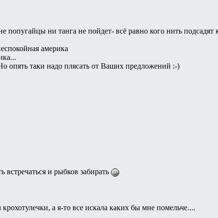
не попугайцы ни танга не пойдет- всё равно кого нить подсадят 
неспокойная америка
ка...
 Но опять таки надо плясать от Ваших предложений :-)
ть встречаться и рыбков забирать
 крохотулечки, а я-то все искала каких бы мне помельче....