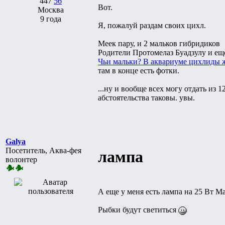
447
56
Вот.
Москва
9 года
Я, пожалуй раздам своих цихл.
Меек пару, и 2 мальков гибридиков
Родители Протомелаз Буадзулу и еще
Чьи мальки? В аквариуме цихлиды 
там в конце есть фотки.
...ну и вообще всех могу отдать из 1
абстоятельства таковы. увы.
Galya
Посетитель, Аква-фея
лампа
волонтер
А еще у меня есть лампа на 25 Вт Ma
Рыбки будут светиться