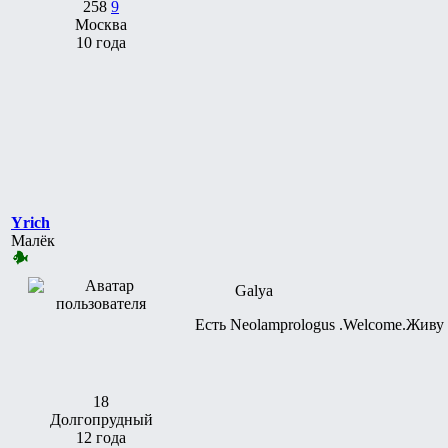
258
9
Москва
10 года
Yrich
Малёк
Galya
Есть Neolamprologus .Welcome.Живу
18
Долгопрудный
12 года