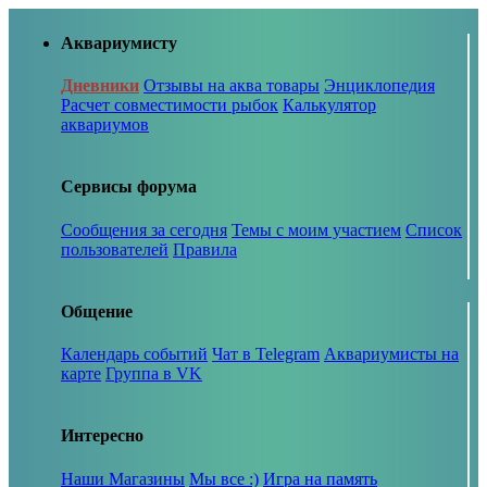
Аквариумисту
Дневники
Отзывы на аква товары
Энциклопедия
Расчет совместимости рыбок
Калькулятор
аквариумов
Сервисы форума
Сообщения за сегодня
Темы с моим участием
Список
пользователей
Правила
Общение
Календарь событий
Чат в Telegram
Аквариумисты на
карте
Группа в VK
Интересно
Наши Магазины
Мы все :)
Игра на память