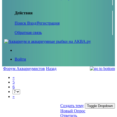
Действия
Поиск
Вход/Регистрация
Обратная связь
Войти
Форум Аквариумистов
Назад
«
5
6
»
Создать тему
Toggle Dropdown
Новый Опрос
Ответить