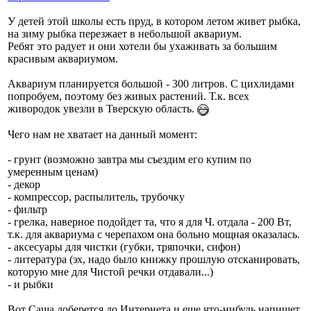
У детей этой школы есть пруд, в котором летом живет рыбка,
на зиму рыбка перезжает в небольшой аквариум.
Ребят это радует и они хотели бы ухаживать за большим
красивым аквариумом.
Аквариум планируется большой - 300 литров. С цихлидами
попробуем, поэтому без живых растений. Т.к. всех
живородок увезли в Тверскую область.
Чего нам не хватает на данный момент:
- грунт (возможно завтра мы съездим его купим по
умеренным ценам)
- декор
- компрессор, распылитель, трубочку
- фильтр
- грелка, наверное подойдет та, что я для Ч. отдала - 200 Вт,
т.к. для аквариума с черепахом она больно мощная оказалась.
- аксесуары для чистки (губки, тряпочки, сифон)
- литература (эх, надо было книжку прошлую отсканировать,
которую мне для Чистой речки отдавали...)
- и рыбки
Вот Саша доберется до Интернета и еще что-нибудь напишет.