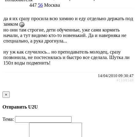
447
56
Москва
да я их сразу просила всю химию и еду отдельно держать под
замком
но они там строгие, дети обученные, уже сами кормить
начали, а тут видимо кто-то новенький. Да и наверняка не
специально, а рука дрогнула...
ну уж как случилось... но преподаватель молодец, сразу
позвонила, не постеснялась и быстро все сделала. Шутка ли
150л воды подменить!
14/04/2010 09:30:47
#1109348
×
Отправить U2U
Тема: