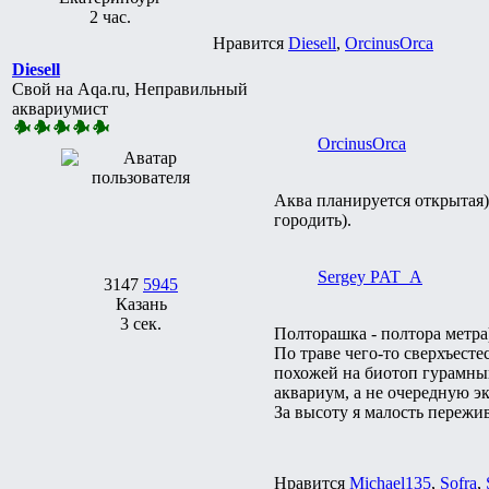
2 час.
Нравится
Diesell
,
ОrcinusОrca
Diesell
Свой на Aqa.ru, Неправильный
аквариумист
ОrcinusОrca
Аква планируется открытая) 
городить).
Sergey PAT_A
3147
5945
Казань
3 сек.
Полторашка - полтора метра
По траве чего-то сверхъесте
похожей на биотоп гурамный
аквариум, а не очередную э
За высоту я малость пережив
Нравится
Michael135
,
Sofra
,