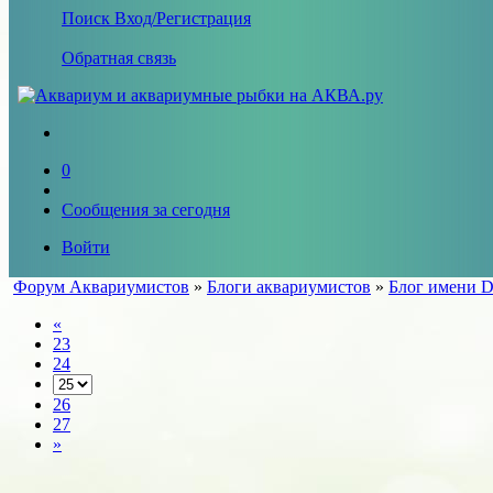
Поиск
Вход/Регистрация
Обратная связь
0
Сообщения за сегодня
Войти
Форум Аквариумистов
»
Блоги аквариумистов
»
Блог имени Di
«
23
24
26
27
»