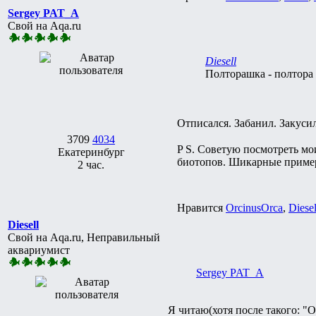
Sergey PAT_A
Свой на Aqa.ru
Diesell
Полторашка - полтора 
Отписался. Забанил. Закусил
3709
4034
P S. Советую посмотреть м
Екатеринбург
биотопов. Шикарные приме
2 час.
Нравится
ОrcinusОrca
,
Diesel
Diesell
Свой на Aqa.ru, Неправильный
аквариумист
Sergey PAT_A
Я читаю(хотя после такого: "