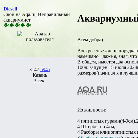
Diesell
Свой на Aqa.ru, Неправильный
Аквариумный 
аквариумист
Всем добра)
Воскресенье - день порядка 
намешано - даже я, зная, что
В общем, имеется два основ
100л: запущен 15 июля 2024
3147
5945
размеров(начинал я в лучши
Казань
3 сек.
Из живности:
4 пятнистых гурами(4-9см),2
4 Штербы по 4см;
4 Расборы клинопятнистых 
3
барбуса
вишневых
(самец и