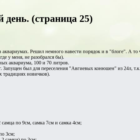
день. (страница 25)
в аквариумах. Решил немного навести порядок и в "блоге". А то 
 где у меня, не разобрался бы).
ных аквариума, 100 и 70 литров.
г. Запущен был для переселения "Авгиевых конюшен" из 24л, т.к
х традициях новичков).
 самца по 9см, самка 7см и самка 4см;
по 3см;
 2 самки) по 3см;