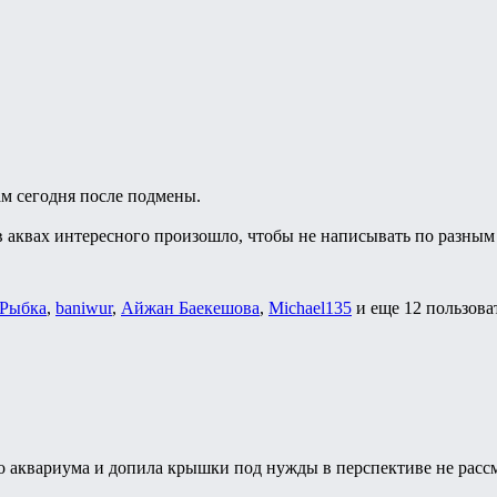
м сегодня после подмены.
 в аквах интересного произошло, чтобы не написывать по разным
Рыбка
,
baniwur
,
Айжан Баекешова
,
Michael135
и еще
12 пользова
о аквариума и допила крышки под нужды в перспективе не рассма