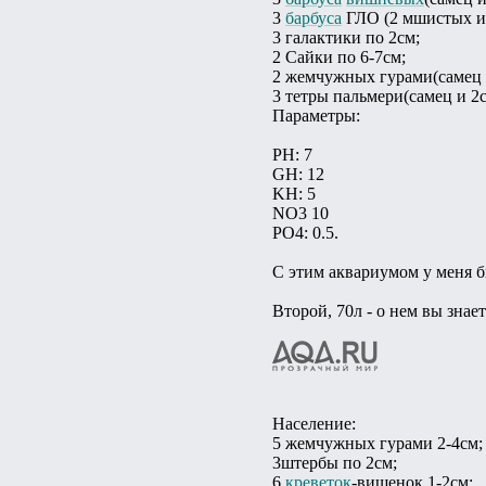
3
барбуса
ГЛО (2 мшистых и
3 галактики по 2см;
2 Сайки по 6-7см;
2 жемчужных гурами(самец и
3 тетры пальмери(самец и 2
Параметры:
РН: 7
GH: 12
KH: 5
NO3 10
PO4: 0.5.
С этим аквариумом у меня 
Второй, 70л - о нем вы знае
Население:
5 жемчужных гурами 2-4см;
3штербы по 2см;
6
креветок
-вишенок 1-2см;