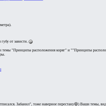
метра).
 губу от зависти.
ои темы "Принципы расположения коряг" и ""Принципы располож
ры.
l
Отписался. Забанил", тоже наверное перестану😄) Ваши темы, вид