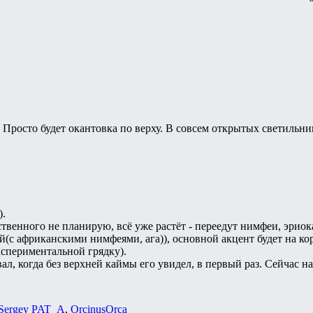
Просто будет окантовка по верху. В совсем открытых светильники 
).
ственного не планирую, всё уже растёт - переедут нимфеи, эрио
(с африканскими нимфеями, ага)), основной акцент будет на ко
кспериментальной грядку).
ал, когда без верхней каймы его увидел, в первый раз. Сейчас 
Sergey PAT_A
,
ОrcinusОrca