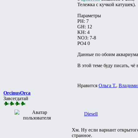
Тележка с кучкой катушек).
Параметры
PH: 7
GH: 12
KH: 4
NO3: 7-8
PO4 0
Данные по обоим аквариума
В этой теме буду писать, чё
Нравится
Ольга Т.
,
Владими
ОrcinusОrca
Завсегдатай
Diesell
Хм. Ну если вариант открытог
странное.