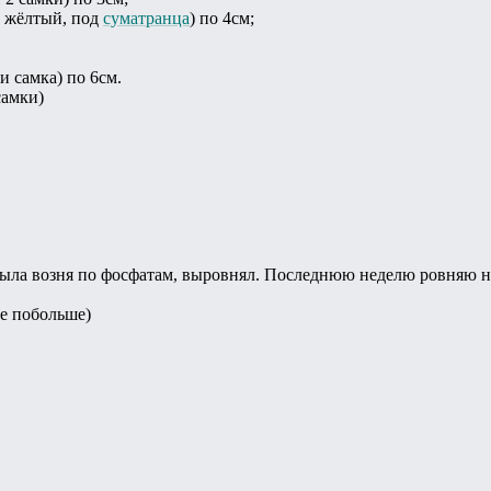
 жёлтый, под
суматранца
) по 4см;
 самка) по 6см.
самки)
была возня по фосфатам, выровнял. Последнюю неделю ровняю н
те побольше)