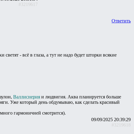
#3219617
Ответить
светят - всё в глаза, а тут не надо будет шторки всякие
каулон,
Валлиснерия
и людвигия. Аква планируется больше
ряги. Уже который день обдумываю, как сделать красивый
намного гармоничней смотрится).
09/09/2025 20:39:29
#3219618