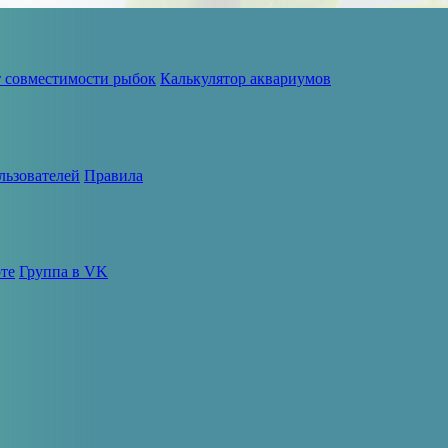
т совместимости рыбок
Калькулятор аквариумов
льзователей
Правила
те
Группа в VK