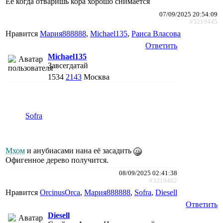
Ее когда отваришь кора хорошо снимается
07/09/2025 20:54:09
#3219445
Нравится
Мария888888
,
Michael135
,
Раиса Власова
Ответить
Michael135
Завсегдатай
1534
2143
Москва
Sofra
Мхом
и анубиасами нана её засадить
Офигенное дерево получится.
08/09/2025 02:41:38
#3219462
Нравится
ОrcinusОrca
,
Мария888888
,
Sofra
,
Diesell
Ответить
Diesell