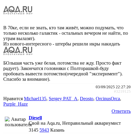
В 70ке, если не знать, кто там живёт, можно подумать, что
только несколько галактик - остальных вечером не найти, по
утрам вылазят).
Из нового-интересного - штербы решили икры накидать
БОльшая часть уже белая, потомства не жду. Просто факт
радует). Закончатся головняки с Полторашкой-буду
пробовать вывести потомство(очередной "эксперимент").
Спасибо за внимание).
03/09/2025 22:27:20
#3219125
Нравится
Michael135
,
Sergey PAT_A
,
Deosto
,
ОrcinusОrca
,
Purple_Haze
Ответить
Diesell
Свой на Aqa.ru, Неправильный аквариумист
3145
5943
Казань