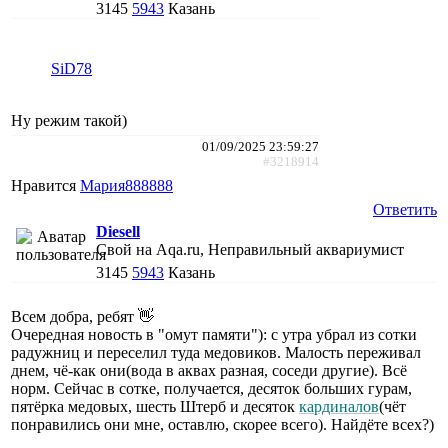
3145
5943
Казань
SiD78
Ну режим такой)
01/09/2025 23:59:27
#3218914
Нравится
Мария888888
Ответить
Diesell
Свой на Aqa.ru, Неправильный аквариумист
3145
5943
Казань
Всем добра, ребят 👋
Очередная новость в "омут памяти"): с утра убрал из сотки
радужниц и переселил туда медовиков. Малость переживал
днем, чё-как они(вода в аквах разная, соседи другие). Всё
норм. Сейчас в сотке, получается, десяток больших гурам,
пятёрка медовых, шесть Штерб и десяток
кардиналов
(чёт
понравились они мне, оставлю, скорее всего). Найдёте всех?)