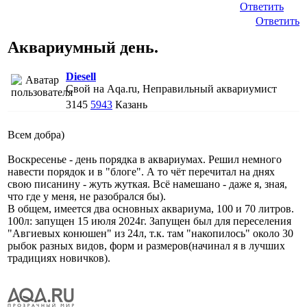
Ответить
Ответить
Аквариумный день.
Diesell
Свой на Aqa.ru, Неправильный аквариумист
3145
5943
Казань
Всем добра)
Воскресенье - день порядка в аквариумах. Решил немного
навести порядок и в "блоге". А то чёт перечитал на днях
свою писанину - жуть жуткая. Всё намешано - даже я, зная,
что где у меня, не разобрался бы).
В общем, имеется два основных аквариума, 100 и 70 литров.
100л: запущен 15 июля 2024г. Запущен был для переселения
"Авгиевых конюшен" из 24л, т.к. там "накопилось" около 30
рыбок разных видов, форм и размеров(начинал я в лучших
традициях новичков).