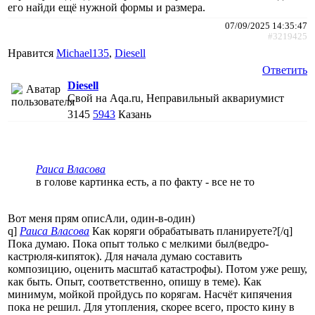
его найди ещё нужной формы и размера.
07/09/2025 14:35:47
#3219425
Нравится
Michael135
,
Diesell
Ответить
Diesell
Свой на Aqa.ru, Неправильный аквариумист
3145
5943
Казань
Раиса Власова
в голове картинка есть, а по факту - все не то
Вот меня прям описАли, один-в-один)
q]
Раиса Власова
Как коряги обрабатывать планируете?[/q]
Пока думаю. Пока опыт только с мелкими был(ведро-
кастрюля-кипяток). Для начала думаю составить
композицию, оценить масштаб катастрофы). Потом уже решу,
как быть. Опыт, соответственно, опишу в теме). Как
минимум, мойкой пройдусь по корягам. Насчёт кипячения
пока не решил. Для утопления, скорее всего, просто кину в