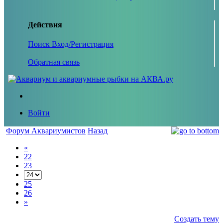
Действия
Поиск
Вход/Регистрация
Обратная связь
Войти
Форум Аквариумистов
Назад
«
22
23
25
26
»
Создать тему