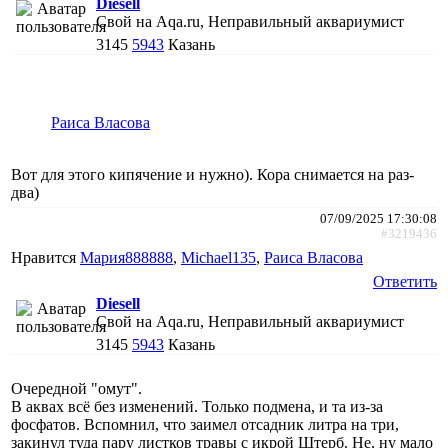
Diesell
Свой на Aqa.ru, Неправильный аквариумист
3145
5943
Казань
Раиса Власова
Вот для этого кипячение и нужно). Кора снимается на раз-
два)
07/09/2025 17:30:08
#3219436
Нравится
Мария888888
,
Michael135
,
Раиса Власова
Ответить
Diesell
Свой на Aqa.ru, Неправильный аквариумист
3145
5943
Казань
Очередной "омут".
В аквах всё без изменений. Только подмена, и та из-за
фосфатов. Вспомнил, что заимел отсадник литра на три,
закинул туда пару листков травы с икрой Штерб. Не, ну мало