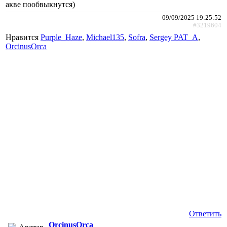
акве пообвыкнутся)
09/09/2025 19:25:52
#3219604
Нравится
Purple_Haze
,
Michael135
,
Sofra
,
Sergey PAT_A
,
ОrcinusОrca
Ответить
ОrcinusОrca