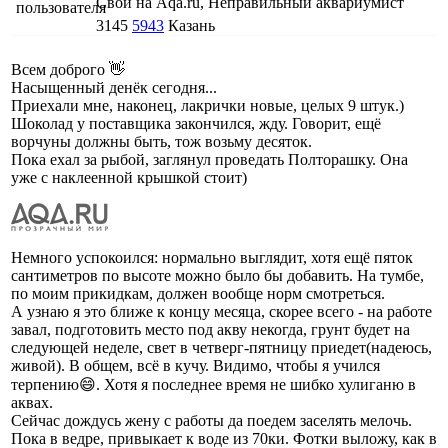
Свой на Aqa.ru, Неправильный аквариумист
3145
5943
Казань
Всем доброго 👋
Насыщенный денёк сегодня...
Приехали мне, наконец, лакрички новые, целых 9 штук.)
Шоколад у поставщика закончился, жду. Говорит, ещё
ворчуны должны быть, тож возьму десяток.
Пока ехал за рыбой, заглянул проведать Полторашку. Она
уже с наклеенной крышкой стоит)
Немного успокоился: нормально выглядит, хотя ещё пяток
сантиметров по высоте можно было бы добавить. На тумбе,
по моим прикидкам, должен вообще норм смотреться.
А узнаю я это ближе к концу месяца, скорее всего - на работе
завал, подготовить место под акву некогда, грунт будет на
следующей неделе, свет в четверг-пятницу приедет(надеюсь,
живой). В общем, всё в кучу. Видимо, чтобы я учился
терпению😄. Хотя я последнее время не шибко хулиганю в
аквах.
Сейчас дождусь жену с работы да поедем заселять мелочь.
Пока в ведре, привыкает к воде из 70ки. Фотки выложу, как в