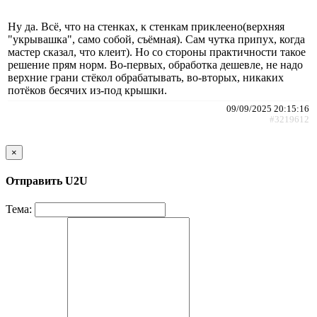
Ну да. Всё, что на стенках, к стенкам приклеено(верхняя
"укрывашка", само собой, съёмная). Сам чутка припух, когда
мастер сказал, что клеит). Но со стороны практичности такое
решение прям норм. Во-первых, обработка дешевле, не надо
верхние грани стёкол обрабатывать, во-вторых, никаких
потёков бесячих из-под крышки.
09/09/2025 20:15:16
#3219612
×
Отправить U2U
Тема: