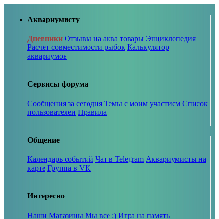
Аквариумисту
Дневники
Отзывы на аква товары
Энциклопедия
Расчет совместимости рыбок
Калькулятор
аквариумов
Сервисы форума
Сообщения за сегодня
Темы с моим участием
Список
пользователей
Правила
Общение
Календарь событий
Чат в Telegram
Аквариумисты на
карте
Группа в VK
Интересно
Наши Магазины
Мы все :)
Игра на память