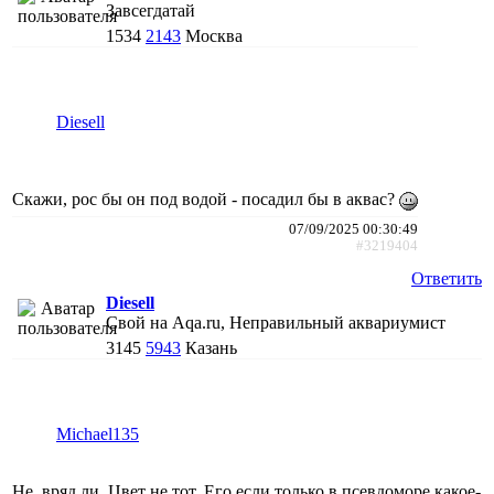
Завсегдатай
1534
2143
Москва
Diesell
Скажи, рос бы он под водой - посадил бы в аквас?
07/09/2025 00:30:49
#3219404
Ответить
Diesell
Свой на Aqa.ru, Неправильный аквариумист
3145
5943
Казань
Michael135
Не, вряд ли. Цвет не тот. Его если только в псевдоморе какое-