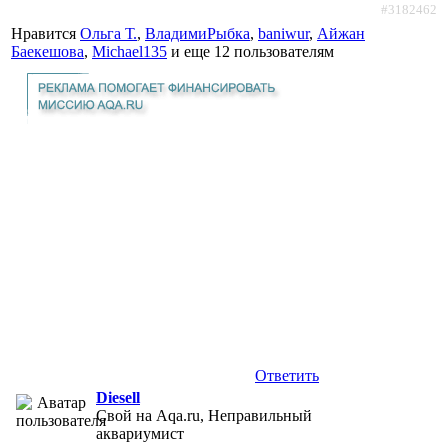
#3182462
Нравится
Ольга Т.
,
ВладимиРыбка
,
baniwur
,
Айжан
Баекешова
,
Michael135
и еще
12 пользователям
Ответить
Diesell
Свой на Aqa.ru, Неправильный
аквариумист