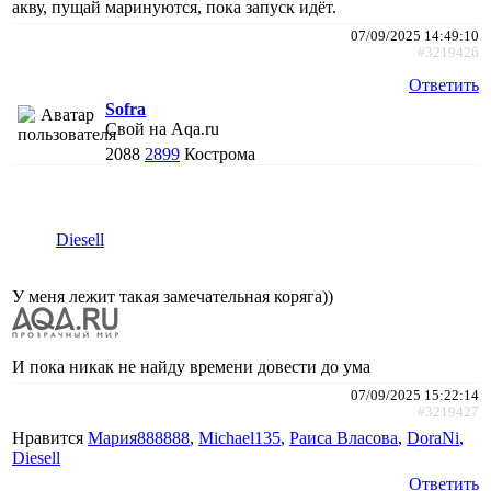
акву, пущай маринуются, пока запуск идёт.
07/09/2025 14:49:10
#3219426
Ответить
Sofra
Свой на Aqa.ru
2088
2899
Кострома
Diesell
У меня лежит такая замечательная коряга))
И пока никак не найду времени довести до ума
07/09/2025 15:22:14
#3219427
Нравится
Мария888888
,
Michael135
,
Раиса Власова
,
DoraNi
,
Diesell
Ответить