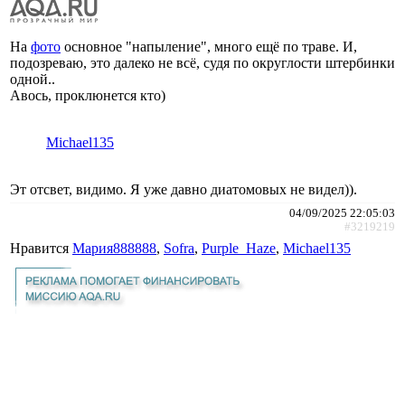
На
фото
основное "напыление", много ещё по траве. И,
подозреваю, это далеко не всё, судя по округлости штербинки
одной..
Авось, проклюнется кто)
Michael135
Эт отсвет, видимо. Я уже давно диатомовых не видел)).
04/09/2025 22:05:03
#3219219
Нравится
Мария888888
,
Sofra
,
Purple_Haze
,
Michael135