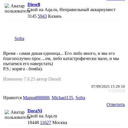
Diesell
Свой на Aqa.ru, Неправильный аквариумист
3145
5943
Казань
Sofra
Время - самая дикая единица... Его либо много, и мы его
благополучно прос....ем, либо катастрофически мало, и мы
пытаемся его наверстать)
P.S.: коряга - бомба).
Изменено 7.9.25 автор Diesell
07/09/2025 15:29:10
#3219428
Нравится
Мария888888
,
Michael135
,
Sofra
Ответить
DoraNi
Свой на Aqa.ru
18448
11627
Москва