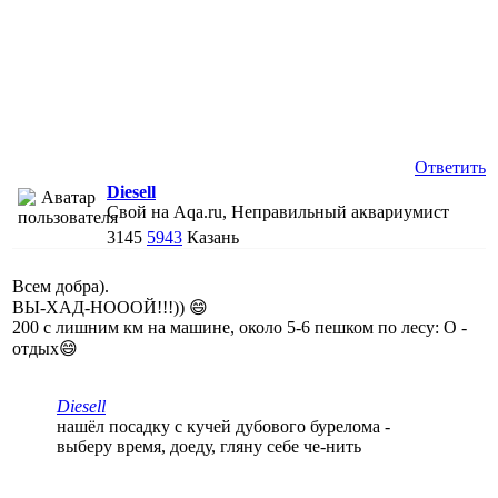
Ответить
Diesell
Свой на Aqa.ru, Неправильный аквариумист
3145
5943
Казань
Всем добра).
ВЫ-ХАД-НОООЙ!!!)) 😄
200 с лишним км на машине, около 5-6 пешком по лесу: О -
отдых😄
Diesell
нашёл посадку с кучей дубового бурелома -
выберу время, доеду, гляну себе че-нить