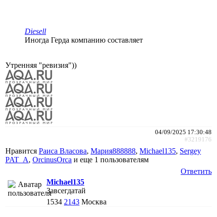
Diesell
Иногда Герда компанию составляет
Утренняя "ревизия"))
04/09/2025 17:30:48
#3219176
Нравится
Раиса Власова
,
Мария888888
,
Michael135
,
Sergey
PAT_A
,
ОrcinusОrca
и еще
1 пользователям
Ответить
Michael135
Завсегдатай
1534
2143
Москва