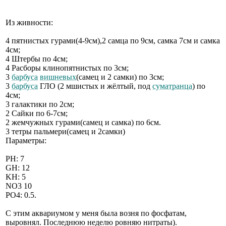
Из живности:
4 пятнистых гурами(4-9см),2 самца по 9см, самка 7см и самка
4см;
4 Штербы по 4см;
4 Расборы клинопятнистых по 3см;
3
барбуса
вишневых
(самец и 2 самки) по 3см;
3
барбуса
ГЛО (2 мшистых и жёлтый, под
суматранца
) по
4см;
3 галактики по 2см;
2 Сайки по 6-7см;
2 жемчужных гурами(самец и самка) по 6см.
3 тетры пальмери(самец и 2самки)
Параметры:
РН: 7
GH: 12
KH: 5
NO3 10
PO4: 0.5.
С этим аквариумом у меня была возня по фосфатам,
выровнял. Последнюю неделю ровняю нитраты).