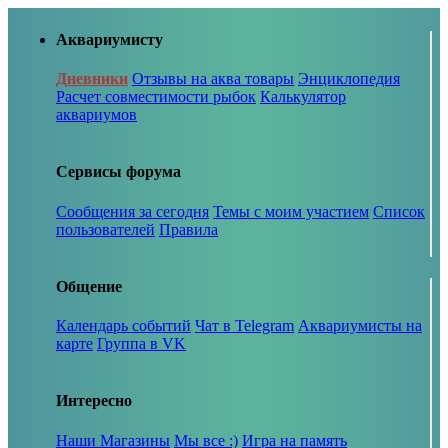
Аквариумисту
Дневники
Отзывы на аква товары
Энциклопедия
Расчет совместимости рыбок
Калькулятор
аквариумов
Сервисы форума
Сообщения за сегодня
Темы с моим участием
Список
пользователей
Правила
Общение
Календарь событий
Чат в Telegram
Аквариумисты на
карте
Группа в VK
Интересно
Наши Магазины
Мы все :)
Игра на память