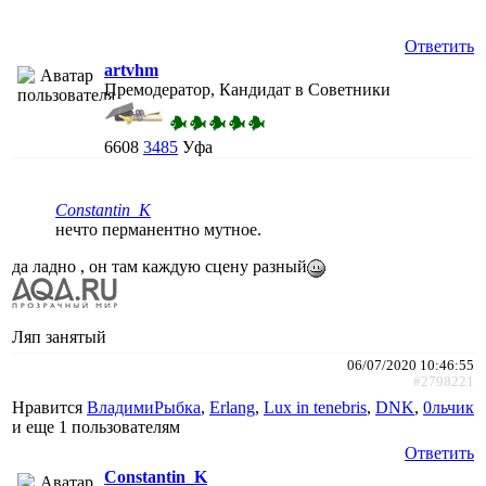
Ответить
artvhm
Премодератор, Кандидат в Советники
6608
3485
Уфа
Constantin_K
нечто перманентно мутное.
да ладно , он там каждую сцену разный
Ляп занятый
06/07/2020 10:46:55
#2798221
Нравится
ВладимиРыбка
,
Erlang
,
Lux in tenebris
,
DNK
,
0льчик
и еще
1 пользователям
Ответить
Constantin_K