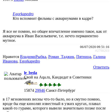
Egorkapedro
Кто вспомнит фильмы с аквариумами в кадре?
Я все не помню, но общее впечатление именно такое, как от
аквариума в Иван Васильевиче, т.е. нечто перманентно
мутное.
06/07/2020 09:51:16
#2798203
Нравится
ВладимиРыбка
,
Роман_Таджик
,
Пятница
,
Галина
Иванова
,
Egorkapedro
Ответить
le_beda
Свой на Aqa.ru, Кандидат в Советники
15874
29946
Санкт-Петербург
в 17 мгновениях весны что-то было, но я смутно помню,
вроде бы еще киноляп известный в узких кругах, плавал
какой-то гурами, которого вывели значительно позже после