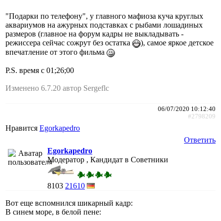
"Подарки по телефону", у главного мафиоза куча круглых
аквариумов на ажурных подставках с рыбами лошадиных
размеров (главное на форум кадры не выкладывать -
режиссера сейчас сожрут без остатка
), самое яркое детское
впечатление от этого фильма
P.S. время с 01;26;00
Изменено 6.7.20 автор Sergeflc
06/07/2020 10:12:40
#2798209
Нравится
Egorkapedro
Ответить
Egorkapedro
Модератор , Кандидат в Советники
8103
21610
Вот еще вспомнился шикарный кадр:
В синем море, в белой пене: