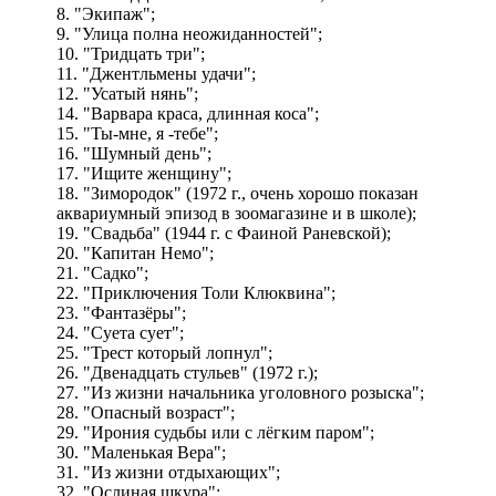
8. "Экипаж";
9. "Улица полна неожиданностей";
10. "Тридцать три";
11. "Джентльмены удачи";
12. "Усатый нянь";
14. "Варвара краса, длинная коса";
15. "Ты-мне, я -тебе";
16. "Шумный день";
17. "Ищите женщину";
18. "Зимородок" (1972 г., очень хорошо показан
аквариумный эпизод в зоомагазине и в школе);
19. "Свадьба" (1944 г. с Фаиной Раневской);
20. "Капитан Немо";
21. "Садко";
22. "Приключения Толи Клюквина";
23. "Фантазёры";
24. "Суета сует";
25. "Трест который лопнул";
26. "Двенадцать стульев" (1972 г.);
27. "Из жизни начальника уголовного розыска";
28. "Опасный возраст";
29. "Ирония судьбы или с лёгким паром";
30. "Маленькая Вера";
31. "Из жизни отдыхающих";
32. "Ослиная шкура";