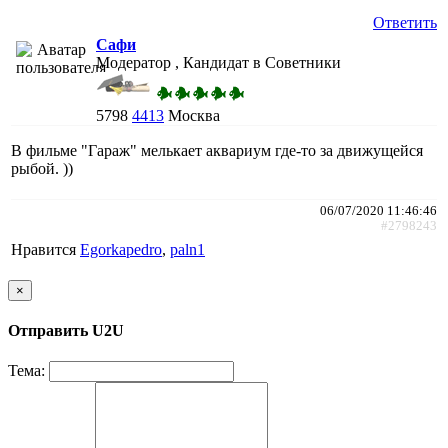
Ответить
Сафи
Модератор , Кандидат в Советники
5798
4413
Москва
В фильме "Гараж" мелькает аквариум где-то за движущейся
рыбой. ))
06/07/2020 11:46:46
#2798243
Нравится
Egorkapedro
,
paln1
×
Отправить U2U
Тема: