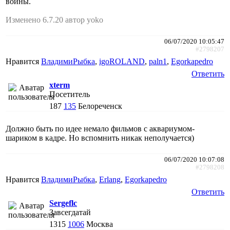
войны.
Изменено 6.7.20 автор yoko
06/07/2020 10:05:47
#2798207
Нравится
ВладимиРыбка
,
igoROLAND
,
paln1
,
Egorkapedro
Ответить
xterm
Посетитель
187
135
Белореченск
Должно быть по идее немало фильмов с аквариумом-
шариком в кадре. Но вспомнить никак неполучается)
06/07/2020 10:07:08
#2798208
Нравится
ВладимиРыбка
,
Erlang
,
Egorkapedro
Ответить
Sergeflc
Завсегдатай
1315
1006
Москва