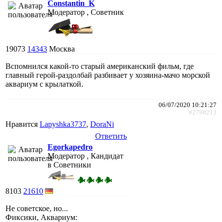
Constantin_K
Модератор , Советник
19073
14343
Москва
Вспомнился какой-то старый американский фильм, где
главный герой-раздолбай разбивает у хозяина-мачо морской
аквариум с крылаткой.
06/07/2020 10:21:27
#2798213
Нравится
Lapyshka3737
,
DoraNi
Ответить
Egorkapedro
Модератор , Кандидат
в Советники
8103
21610
Не советское, но...
Фиксики, Аквариум: