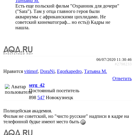
Татьяна М.
Есть еще польский фильм "Охранник для дочери"
("Sara"). Там у отца главного героя были
аквариумы с африканскими цихлидами. Не
советский кинематограф... но есть)) Кадры не
нашла.
06/07/2020 11:30:46
#2798233
Нравится
vitimof
,
DoraNi
,
Egorkapedro
,
Татьяна М.
Ответить
serg_42
Постоянный посетитель
898
547
Новокузнецк
Полицейская академия.
Фильм не советский, но "чисто русские" надписи в кадре на
телефонной будке имеют место быть