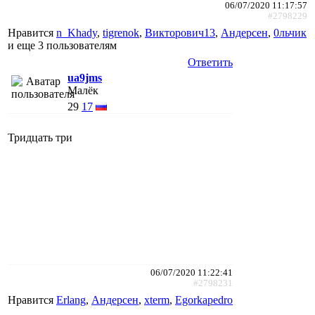
06/07/2020 11:17:57
#2798229
Нравится
n_Khady
,
tigrenok
,
Викторович13
,
Андерсен
,
0льчик
и еще
3 пользователям
Ответить
ua9jms
Малёк
29
17
Тридцать три
06/07/2020 11:22:41
#2798231
Нравится
Erlang
,
Андерсен
,
xterm
,
Egorkapedro