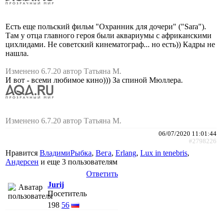
Есть еще польский фильм "Охранник для дочери" ("Sara").
Там у отца главного героя были аквариумы с африканскими
цихлидами. Не советский кинематограф... но есть)) Кадры не
нашла.
Изменено 6.7.20 автор Татьяна М.
И вот - всеми любимое кино))) За спиной Мюллера.
Изменено 6.7.20 автор Татьяна М.
06/07/2020 11:01:44
#2798226
Нравится
ВладимиРыбка
,
Вега
,
Erlang
,
Lux in tenebris
,
Андерсен
и еще
3 пользователям
Ответить
Jurij
Посетитель
198
56