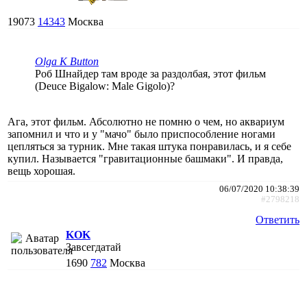
19073
14343
Москва
Olga K Button
Роб Шнайдер там вроде за раздолбая, этот фильм
(Deuce Bigalow: Male Gigolo)?
Ага, этот фильм. Абсолютно не помню о чем, но аквариум
запомнил и что и у "мачо" было приспособление ногами
цепляться за турник. Мне такая штука понравилась, и я себе
купил. Называется "гравитационные башмаки". И правда,
вещь хорошая.
06/07/2020 10:38:39
#2798218
Ответить
KOK
Завсегдатай
1690
782
Москва