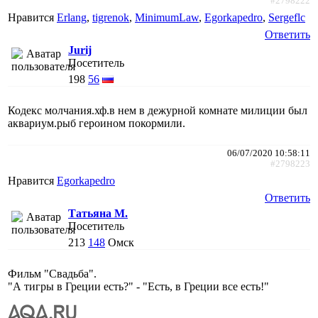
#2798222
Нравится
Erlang
,
tigrenok
,
MinimumLaw
,
Egorkapedro
,
Sergeflc
Ответить
Jurij
Посетитель
198
56
Кодекс молчания.хф.в нем в дежурной комнате милиции был
аквариум.рыб героином покормили.
06/07/2020 10:58:11
#2798223
Нравится
Egorkapedro
Ответить
Татьяна М.
Посетитель
213
148
Омск
Фильм "Свадьба".
"А тигры в Греции есть?" - "Есть, в Греции все есть!"