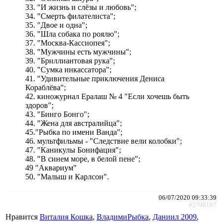
33. "И жизнь и слёзы и любовь";
34. "Смерть филателиста";
35. "Двое и одна";
36. "Шла собака по роялю";
37. "Москва-Кассиопея";
38. "Мужчины есть мужчины";
39. "Бриллиантовая рука";
40. "Сумка инкассатора";
41. "Удивительные приключения Дениса
Кораблёва";
42. киножурнал Ералаш № 4 "Если хочешь быть
здоров";
43. "Бинго Бонго";
44. "Жена для австралийца";
45."Рыбка по имени Ванда";
46. мультфильмы - "Следствие вели колобки";
47. "Каникулы Бонифация";
48. "В синем море, в белой пене";
49 "Аквариум"
50. "Малыш и Карлсон".
06/07/2020 09:33:39
#2798197
Нравится
Виталия Кошка
,
ВладимиРыбка
,
Даниил 2009
,