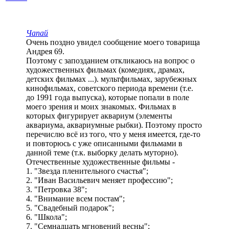
Чапай
Очень поздно увидел сообщение моего товарища
Андрея 69.
Поэтому с запозданием откликаюсь на вопрос о
художественных фильмах (комедиях, драмах,
детских фильмах ...). мультфильмах, зарубежных
кинофильмах, советского периода времени (т.е.
до 1991 года выпуска), которые попали в поле
моего зрения и моих знакомых. Фильмах в
которых фигурирует аквариум (элементы
аквариума, аквариумные рыбки). Поэтому просто
перечислю всё из того, что у меня имеется, где-то
и повторюсь с уже описанными фильмами в
данной теме (т.к. выборку делать муторно).
Отечественные художественные фильмы -
1. "Звезда пленительного счастья";
2. "Иван Васильевич меняет профессию";
3. "Петровка 38";
4. "Внимание всем постам";
5. "Свадебный подарок";
6. "Школа";
7. "Семнадцать мгновений весны";