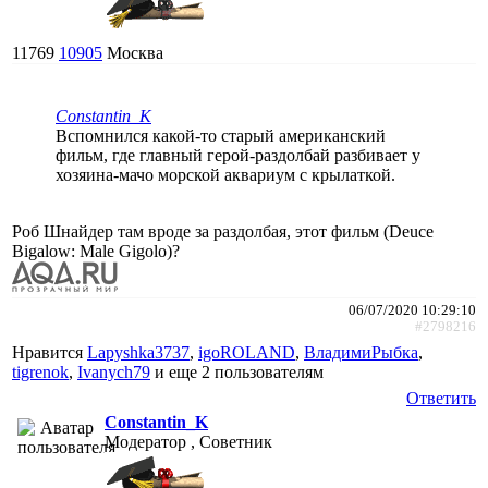
11769
10905
Москва
Constantin_K
Вспомнился какой-то старый американский
фильм, где главный герой-раздолбай разбивает у
хозяина-мачо морской аквариум с крылаткой.
Роб Шнайдер там вроде за раздолбая, этот фильм (Deuce
Bigalow: Male Gigolo)?
06/07/2020 10:29:10
#2798216
Нравится
Lapyshka3737
,
igoROLAND
,
ВладимиРыбка
,
tigrenok
,
Ivanych79
и еще
2 пользователям
Ответить
Constantin_K
Модератор , Советник