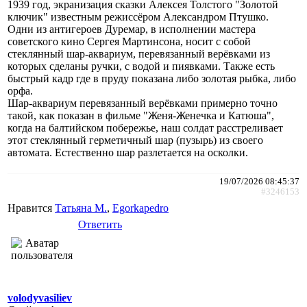
1939 год, экранизация сказки Алексея Толстого "Золотой
ключик" известным режиссёром Александром Птушко.
Одни из антигероев Дуремар, в исполнении мастера
советского кино Сергея Мартинсона, носит с собой
стеклянный шар-аквариум, перевязанный верёвками из
которых сделаны ручки, с водой и пиявками. Также есть
быстрый кадр где в пруду показана либо золотая рыбка, либо
орфа.
Шар-аквариум перевязанный верёвками примерно точно
такой, как показан в фильме "Женя-Женечка и Катюша",
когда на балтийском побережье, наш солдат расстреливает
этот стеклянный герметичный шар (пузырь) из своего
автомата. Естественно шар разлетается на осколки.
19/07/2026 08:45:37
#3246153
Нравится
Татьяна М.
,
Egorkapedro
Ответить
volodyvasiliev