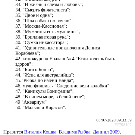
33. "И жизнь и слёзы и любовь";
34. "Смерть филателиста";
35. "Двое и одна";
36. "Шла собака по роялю";
37. "Москва-Кассиопея";
38. "Мужчины есть мужчины";
39. "Бриллиантовая рука";
40. "Сумка инкассатора";
41. "Удивительные приключения Дениса
Кораблёва";
42. киножурнал Ералаш № 4 "Если хочешь быть
здоров";
43. "Бинго Бонго";
44. "Жена для австралийца";
45."Рыбка по имени Ванда";
46. мультфильмы - "Следствие вели колобки";
47. "Каникулы Бонифация";
48. "В синем море, в белой пене";
49 "Аквариум"
50. "Малыш и Карлсон".
06/07/2020 09:33:39
#2798197
Нравится
Виталия Кошка
,
ВладимиРыбка
,
Даниил 2009
,