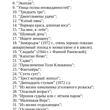
8. "Экипаж";
9. "Улица полна неожиданностей";
10. "Тридцать три";
11. "Джентльмены удачи";
12. "Усатый нянь";
14. "Варвара краса, длинная коса";
15. "Ты-мне, я -тебе";
16. "Шумный день";
17. "Ищите женщину";
18. "Зимородок" (1972 г., очень хорошо показан
аквариумный эпизод в зоомагазине и в школе);
19. "Свадьба" (1944 г. с Фаиной Раневской);
20. "Капитан Немо";
21. "Садко";
22. "Приключения Толи Клюквина";
23. "Фантазёры";
24. "Суета сует";
25. "Трест который лопнул";
26. "Двенадцать стульев" (1972 г.);
27. "Из жизни начальника уголовного розыска";
28. "Опасный возраст";
29. "Ирония судьбы или с лёгким паром";
30. "Маленькая Вера";
31. "Из жизни отдыхающих";
32. "Ослиная шкура";