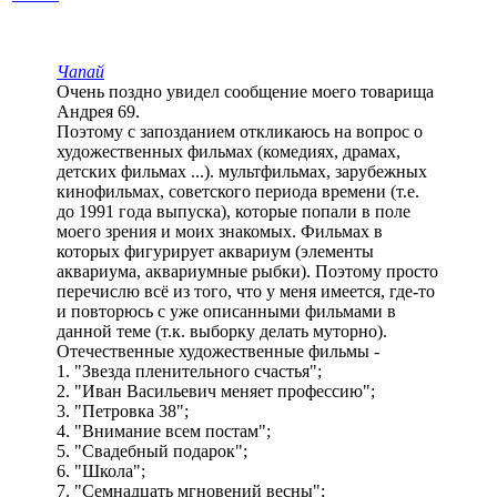
Чапай
Очень поздно увидел сообщение моего товарища
Андрея 69.
Поэтому с запозданием откликаюсь на вопрос о
художественных фильмах (комедиях, драмах,
детских фильмах ...). мультфильмах, зарубежных
кинофильмах, советского периода времени (т.е.
до 1991 года выпуска), которые попали в поле
моего зрения и моих знакомых. Фильмах в
которых фигурирует аквариум (элементы
аквариума, аквариумные рыбки). Поэтому просто
перечислю всё из того, что у меня имеется, где-то
и повторюсь с уже описанными фильмами в
данной теме (т.к. выборку делать муторно).
Отечественные художественные фильмы -
1. "Звезда пленительного счастья";
2. "Иван Васильевич меняет профессию";
3. "Петровка 38";
4. "Внимание всем постам";
5. "Свадебный подарок";
6. "Школа";
7. "Семнадцать мгновений весны";