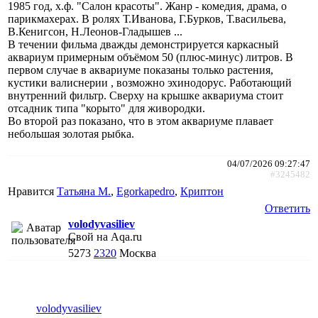
1985 год, х.ф. "Салон красоты". Жанр - комедия, драма, о
парикмахерах. В ролях Т.Иванова, Г.Бурков, Т.васильева,
В.Кенигсон, Н.Леонов-Гладышев ...
В течении фильма дважды демонстрируется каркасный
аквариум примерным объёмом 50 (плюс-минус) литров. В
первом случае в аквариуме показаны только растения,
кустики валиснерии , возможно эхинодорус. Работающий
внутренний фильтр. Сверху на крышке аквариума стоит
отсадник типа "корыто" для живородки.
Во второй раз показано, что в этом аквариуме плавает
небольшая золотая рыбка.
04/07/2026 09:27:47
#3245482
Нравится
Татьяна М.
,
Egorkapedro
,
Криптон
Ответить
volodyvasiliev
Свой на Aqa.ru
5273
2320
Москва
volodyvasiliev