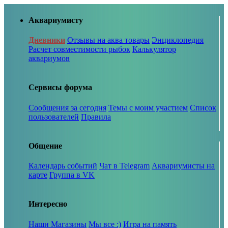
Аквариумисту
Дневники
Отзывы на аква товары
Энциклопедия
Расчет совместимости рыбок
Калькулятор
аквариумов
Сервисы форума
Сообщения за сегодня
Темы с моим участием
Список
пользователей
Правила
Общение
Календарь событий
Чат в Telegram
Аквариумисты на
карте
Группа в VK
Интересно
Наши Магазины
Мы все :)
Игра на память